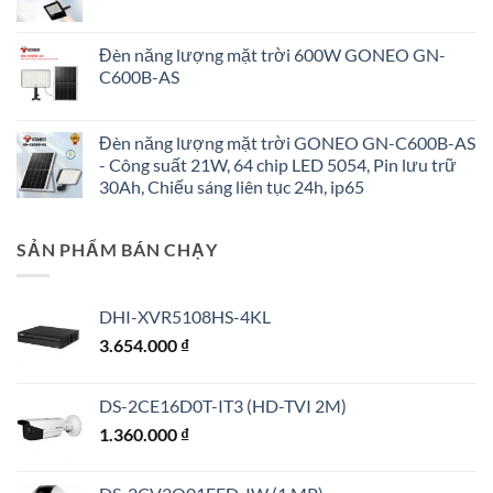
Đèn năng lượng mặt trời 600W GONEO GN-
C600B-AS
Đèn năng lượng mặt trời GONEO GN-C600B-AS
- Công suất 21W, 64 chip LED 5054, Pin lưu trữ
30Ah, Chiếu sáng liên tục 24h, ip65
SẢN PHẨM BÁN CHẠY
DHI-XVR5108HS-4KL
3.654.000
₫
DS-2CE16D0T-IT3 (HD-TVI 2M)
1.360.000
₫