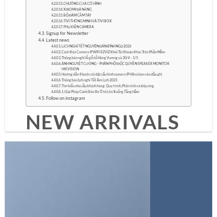
CHUÔNG CỬA CÓ HÌNH
XIAOMI ĐÀ NẴNG
BỘ ĐÀM CẦM TAY
TIVI THÔNG MINH VÀ TIVI BOX
PHỤ KIỆN CAMERA
Signup for Newsletter
Latest news
LỊCH NGHỈ TẾT NGUYÊN ĐÁN BÍNH NGỌ 2026
Cách Xóa Camera IP WIFI EZVIZ Khỏi Tài Khoản Khác Trên Phần Mềm
Thông báo nghỉ lễ giỗ tổ Hùng Vương và 30/4 – 1/5
ÁNH NGUYỆT CƯỜNG – PHÂN PHỐI ĐỘC QUYỀN SPEAKER MONITOR
HIKVISION
Hướng dẫn 4 bước cài đặt cấu hình camera IP Hikvision vào đầu ghi
Thông báo lịch nghỉ Tết Âm Lịch 2023
Tìm hiểu nhu cầu khách hàng: Quy trình, Phân tích và Đáp ứng
1. Giải Pháp Cảnh Báo Xe Ô tô Lên Xuống Tầng Hầm
Follow on instagram
NEW ARRIVALS
ON THE SHOP
SHOP NOW
BROWSE