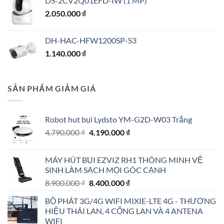
DS-2CV2Q01EFD-IW (1 MP)
2.050.000
₫
DH-HAC-HFW1200SP-S3
1.140.000
₫
SẢN PHẨM GIẢM GIÁ
Robot hut bụi Lydsto YM-G2D-W03 Trắng
Giá
Giá
4.790.000
₫
4.190.000
₫
gốc
hiện
là:
tại
MÁY HÚT BỤI EZVIZ RH1 THÔNG MINH VỆ
4.790.000 ₫.
là:
SINH LÀM SẠCH MỌI GÓC CẠNH
4.190.000 ₫.
Giá
Giá
8.900.000
₫
8.400.000
₫
gốc
hiện
BỘ PHÁT 3G/4G WIFI MIXIE-LTE 4G - THƯƠNG
là:
tại
HIỆU THÁI LAN, 4 CỔNG LAN VÀ 4 ANTENA
8.900.000 ₫.
là:
WIFI