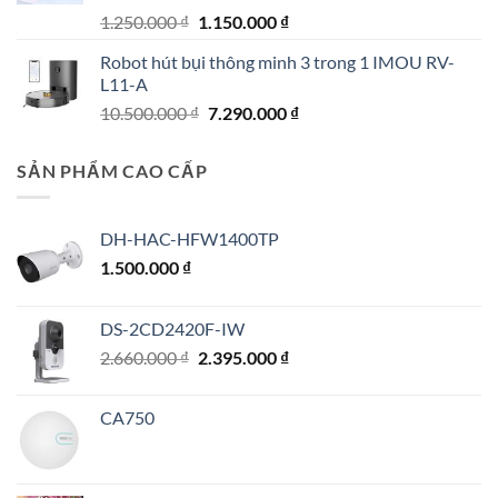
8.400.000 ₫.
Giá
Giá
1.250.000
₫
1.150.000
₫
gốc
hiện
Robot hút bụi thông minh 3 trong 1 IMOU RV-
là:
tại
L11-A
1.250.000 ₫.
là:
Giá
Giá
10.500.000
₫
7.290.000
₫
1.150.000 ₫.
gốc
hiện
là:
tại
SẢN PHẨM CAO CẤP
10.500.000 ₫.
là:
7.290.000 ₫.
DH-HAC-HFW1400TP
1.500.000
₫
DS-2CD2420F-IW
Giá
Giá
2.660.000
₫
2.395.000
₫
gốc
hiện
là:
tại
CA750
2.660.000 ₫.
là:
2.395.000 ₫.