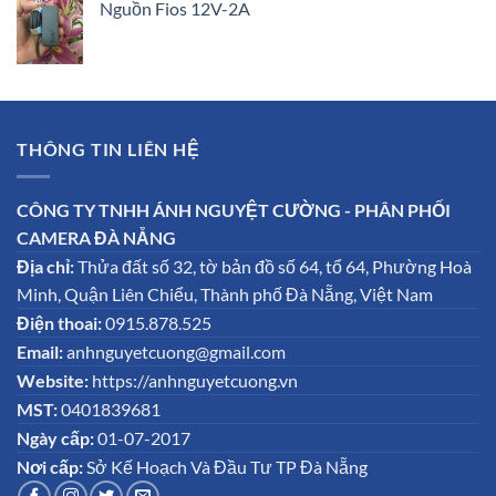
Nguồn Fios 12V-2A
THÔNG TIN LIÊN HỆ
CÔNG TY TNHH ÁNH NGUYỆT CƯỜNG - PHÂN PHỐI
CAMERA ĐÀ NẴNG
Địa chỉ:
Thửa đất số 32, tờ bản đồ số 64, tổ 64, Phường Hoà
Minh, Quận Liên Chiểu, Thành phố Đà Nẵng, Việt Nam
Điện thoai:
0915.878.525
Email:
anhnguyetcuong@gmail.com
Website:
https://anhnguyetcuong.vn
MST:
0401839681
Ngày cấp:
01-07-2017
Nơi cấp:
Sở Kế Hoạch Và Đầu Tư TP Đà Nẵng