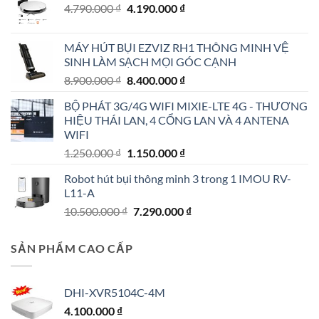
Giá
Giá
4.790.000
₫
4.190.000
₫
gốc
hiện
là:
tại
MÁY HÚT BỤI EZVIZ RH1 THÔNG MINH VỆ
4.790.000 ₫.
là:
SINH LÀM SẠCH MỌI GÓC CẠNH
4.190.000 ₫.
Giá
Giá
8.900.000
₫
8.400.000
₫
gốc
hiện
BỘ PHÁT 3G/4G WIFI MIXIE-LTE 4G - THƯƠNG
là:
tại
HIỆU THÁI LAN, 4 CỔNG LAN VÀ 4 ANTENA
8.900.000 ₫.
là:
WIFI
8.400.000 ₫.
Giá
Giá
1.250.000
₫
1.150.000
₫
gốc
hiện
Robot hút bụi thông minh 3 trong 1 IMOU RV-
là:
tại
L11-A
1.250.000 ₫.
là:
Giá
Giá
10.500.000
₫
7.290.000
₫
1.150.000 ₫.
gốc
hiện
là:
tại
SẢN PHẨM CAO CẤP
10.500.000 ₫.
là:
7.290.000 ₫.
DHI-XVR5104C-4M
4.100.000
₫