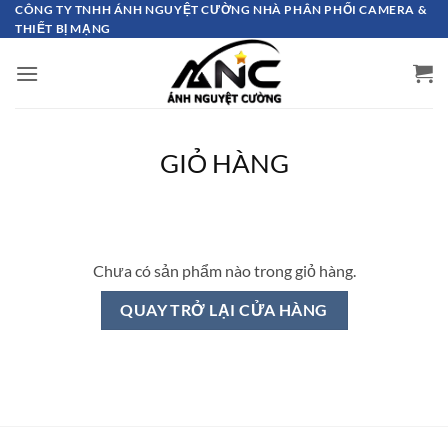
Bỏ
CÔNG TY TNHH ÁNH NGUYỆT CƯỜNG NHÀ PHÂN PHỐI CAMERA &
THIẾT BỊ MẠNG
qua
nội
dung
GIỎ HÀNG
Chưa có sản phẩm nào trong giỏ hàng.
QUAY TRỞ LẠI CỬA HÀNG