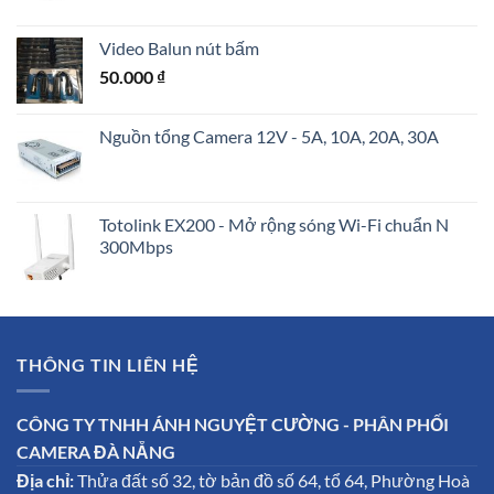
Video Balun nút bấm
50.000
₫
Nguồn tổng Camera 12V - 5A, 10A, 20A, 30A
Totolink EX200 - Mở rộng sóng Wi-Fi chuẩn N
300Mbps
THÔNG TIN LIÊN HỆ
CÔNG TY TNHH ÁNH NGUYỆT CƯỜNG - PHÂN PHỐI
CAMERA ĐÀ NẴNG
Địa chỉ:
Thửa đất số 32, tờ bản đồ số 64, tổ 64, Phường Hoà