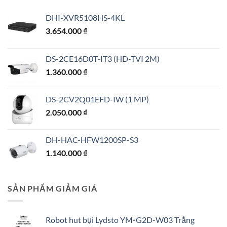
DHI-XVR5108HS-4KL
3.654.000
₫
DS-2CE16D0T-IT3 (HD-TVI 2M)
1.360.000
₫
DS-2CV2Q01EFD-IW (1 MP)
2.050.000
₫
DH-HAC-HFW1200SP-S3
1.140.000
₫
SẢN PHẨM GIẢM GIÁ
Robot hut bụi Lydsto YM-G2D-W03 Trắng