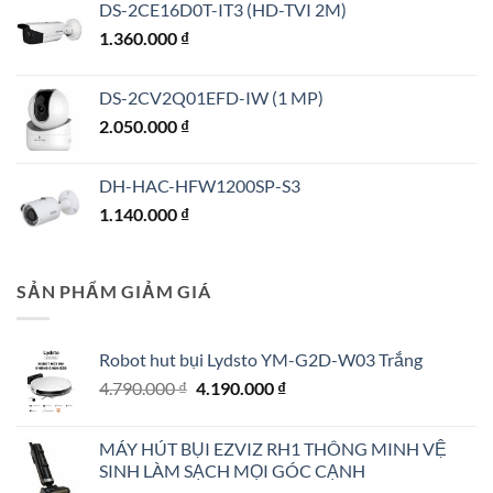
DS-2CE16D0T-IT3 (HD-TVI 2M)
1.360.000
₫
DS-2CV2Q01EFD-IW (1 MP)
2.050.000
₫
DH-HAC-HFW1200SP-S3
1.140.000
₫
SẢN PHẨM GIẢM GIÁ
Robot hut bụi Lydsto YM-G2D-W03 Trắng
Giá
Giá
4.790.000
₫
4.190.000
₫
gốc
hiện
là:
tại
MÁY HÚT BỤI EZVIZ RH1 THÔNG MINH VỆ
4.790.000 ₫.
là:
SINH LÀM SẠCH MỌI GÓC CẠNH
4.190.000 ₫.