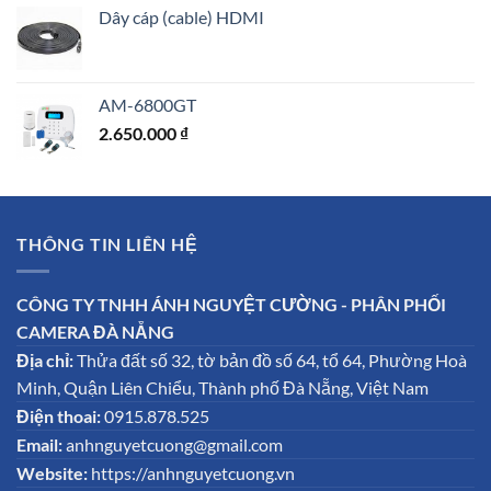
Dây cáp (cable) HDMI
AM-6800GT
2.650.000
₫
THÔNG TIN LIÊN HỆ
CÔNG TY TNHH ÁNH NGUYỆT CƯỜNG - PHÂN PHỐI
CAMERA ĐÀ NẴNG
Địa chỉ:
Thửa đất số 32, tờ bản đồ số 64, tổ 64, Phường Hoà
Minh, Quận Liên Chiểu, Thành phố Đà Nẵng, Việt Nam
Điện thoai:
0915.878.525
Email:
anhnguyetcuong@gmail.com
Website:
https://anhnguyetcuong.vn