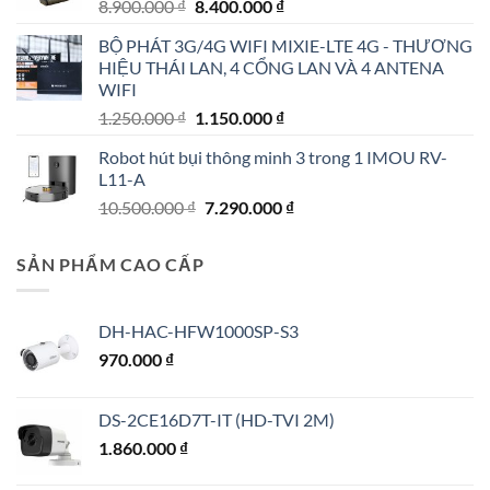
Giá
Giá
8.900.000
₫
8.400.000
₫
gốc
hiện
BỘ PHÁT 3G/4G WIFI MIXIE-LTE 4G - THƯƠNG
là:
tại
HIỆU THÁI LAN, 4 CỔNG LAN VÀ 4 ANTENA
8.900.000 ₫.
là:
WIFI
8.400.000 ₫.
Giá
Giá
1.250.000
₫
1.150.000
₫
gốc
hiện
Robot hút bụi thông minh 3 trong 1 IMOU RV-
là:
tại
L11-A
1.250.000 ₫.
là:
Giá
Giá
10.500.000
₫
7.290.000
₫
1.150.000 ₫.
gốc
hiện
là:
tại
SẢN PHẨM CAO CẤP
10.500.000 ₫.
là:
7.290.000 ₫.
DH-HAC-HFW1000SP-S3
970.000
₫
DS-2CE16D7T-IT (HD-TVI 2M)
1.860.000
₫