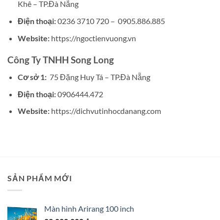
Khê – TP.Đà Nẵng
Điện thoại:
0236 3710 720 – 0905.886.885
Website:
https://ngoctienvuong.vn
Công Ty TNHH Song Long
Cơ sở 1:
75 Đặng Huy Tá – TP.Đà Nẵng
Điện thoại:
0906444.472
Website:
https://dichvutinhocdanang.com
SẢN PHẨM MỚI
Màn hình Arirang 100 inch