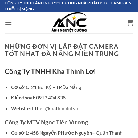
Bỏ
CÔNG TY TNHH ÁNH NGUYỆT CƯỜNG NHÀ PHÂN PHỐI CAMERA &
THIẾT BỊ MẠNG
qua
nội
dung
NHỮNG ĐƠN VỊ LẮP ĐẶT CAMERA
TỐT NHẤT ĐÀ NẴNG MIỀN TRUNG
Công Ty TNHH Kha Thịnh Lợi
Cơ sở 1:
21 Bùi Kỷ – TP.Đà Nẵng
Điện thoại:
0913.404.838
Website:
https://khathinhloi.vn
Công Ty MTV Ngọc Tiến Vương
Cơ sở 1: 458 Nguyễn PHước Nguyên
– Quận Thanh