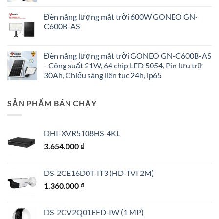
Đèn năng lượng mặt trời 600W GONEO GN-
C600B-AS
Đèn năng lượng mặt trời GONEO GN-C600B-AS
- Công suất 21W, 64 chip LED 5054, Pin lưu trữ
30Ah, Chiếu sáng liên tục 24h, ip65
SẢN PHẨM BÁN CHẠY
DHI-XVR5108HS-4KL
3.654.000
₫
DS-2CE16D0T-IT3 (HD-TVI 2M)
1.360.000
₫
DS-2CV2Q01EFD-IW (1 MP)