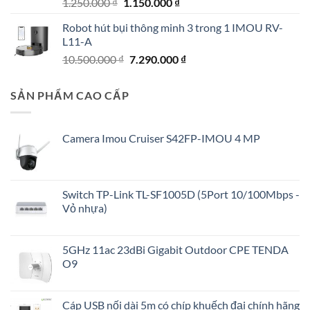
Giá
Giá
1.250.000
₫
1.150.000
₫
gốc
hiện
Robot hút bụi thông minh 3 trong 1 IMOU RV-
là:
tại
L11-A
1.250.000 ₫.
là:
Giá
Giá
10.500.000
₫
7.290.000
₫
1.150.000 ₫.
gốc
hiện
là:
tại
SẢN PHẨM CAO CẤP
10.500.000 ₫.
là:
7.290.000 ₫.
Camera Imou Cruiser S42FP-IMOU 4 MP
Switch TP-Link TL-SF1005D (5Port 10/100Mbps -
Vỏ nhựa)
5GHz 11ac 23dBi Gigabit Outdoor CPE TENDA
O9
Cáp USB nối dài 5m có chíp khuếch đại chính hãng