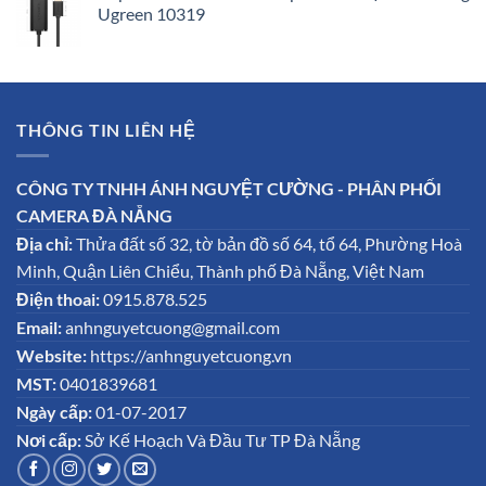
Ugreen 10319
THÔNG TIN LIÊN HỆ
CÔNG TY TNHH ÁNH NGUYỆT CƯỜNG - PHÂN PHỐI
CAMERA ĐÀ NẴNG
Địa chỉ:
Thửa đất số 32, tờ bản đồ số 64, tổ 64, Phường Hoà
Minh, Quận Liên Chiểu, Thành phố Đà Nẵng, Việt Nam
Điện thoai:
0915.878.525
Email:
anhnguyetcuong@gmail.com
Website:
https://anhnguyetcuong.vn
MST:
0401839681
Ngày cấp:
01-07-2017
Nơi cấp:
Sở Kế Hoạch Và Đầu Tư TP Đà Nẵng