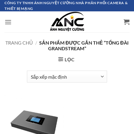
Bỏ
CÔNG TY TNHH ÁNH NGUYỆT CƯỜNG NHÀ PHÂN PHỐI CAMERA &
THIẾT BỊ MẠNG
qua
nội
dung
TRANG CHỦ
/
SẢN PHẨM ĐƯỢC GẮN THẺ “TỔNG ĐÀI
GRANDSTREAM”
LỌC