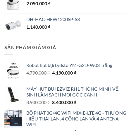
2.050.000
₫
DH-HAC-HFW1200SP-S3
1.140.000
₫
SẢN PHẨM GIẢM GIÁ
Robot hut bụi Lydsto YM-G2D-W03 Trắng
Giá
Giá
4.790.000
₫
4.190.000
₫
gốc
hiện
là:
tại
MÁY HÚT BỤI EZVIZ RH1 THÔNG MINH VỆ
4.790.000 ₫.
là:
SINH LÀM SẠCH MỌI GÓC CẠNH
4.190.000 ₫.
Giá
Giá
8.900.000
₫
8.400.000
₫
gốc
hiện
BỘ PHÁT 3G/4G WIFI MIXIE-LTE 4G - THƯƠNG
là:
tại
HIỆU THÁI LAN, 4 CỔNG LAN VÀ 4 ANTENA
8.900.000 ₫.
là:
WIFI
8.400.000 ₫.