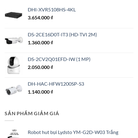
DHI-XVR5108HS-4KL
3.654.000
₫
DS-2CE16D0T-IT3 (HD-TVI 2M)
1.360.000
₫
DS-2CV2Q01EFD-IW (1 MP)
2.050.000
₫
DH-HAC-HFW1200SP-S3
1.140.000
₫
SẢN PHẨM GIẢM GIÁ
Robot hut bụi Lydsto YM-G2D-W03 Trắng