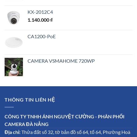
KX-2012C4
1.140.000
₫
CA1200-PoE
CAMERA VSMAHOME 720WP
THÔNG TIN LIÊN HỆ
CÔNG TY TNHH ÁNH NGUYỆT CƯỜNG - PHÂN PHỐI
CAMERA ĐÀ NẴNG
Địa chỉ:
Thửa đất số 32, tờ bản đồ số 64, tổ 64, Phường Hoà