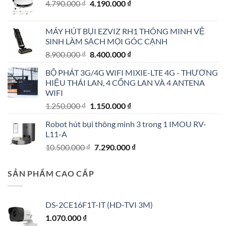
Giá
Giá
4.790.000
₫
4.190.000
₫
gốc
hiện
là:
tại
MÁY HÚT BỤI EZVIZ RH1 THÔNG MINH VỆ
4.790.000 ₫.
là:
SINH LÀM SẠCH MỌI GÓC CẠNH
4.190.000 ₫.
Giá
Giá
8.900.000
₫
8.400.000
₫
gốc
hiện
BỘ PHÁT 3G/4G WIFI MIXIE-LTE 4G - THƯƠNG
là:
tại
HIỆU THÁI LAN, 4 CỔNG LAN VÀ 4 ANTENA
8.900.000 ₫.
là:
WIFI
8.400.000 ₫.
Giá
Giá
1.250.000
₫
1.150.000
₫
gốc
hiện
Robot hút bụi thông minh 3 trong 1 IMOU RV-
là:
tại
L11-A
1.250.000 ₫.
là:
Giá
Giá
10.500.000
₫
7.290.000
₫
1.150.000 ₫.
gốc
hiện
là:
tại
SẢN PHẨM CAO CẤP
10.500.000 ₫.
là:
7.290.000 ₫.
DS-2CE16F1T-IT (HD-TVI 3M)
1.070.000
₫