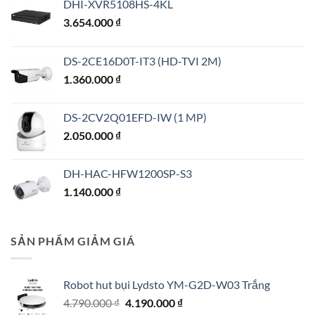
DHI-XVR5108HS-4KL
3.654.000
₫
DS-2CE16D0T-IT3 (HD-TVI 2M)
1.360.000
₫
DS-2CV2Q01EFD-IW (1 MP)
2.050.000
₫
DH-HAC-HFW1200SP-S3
1.140.000
₫
SẢN PHẨM GIẢM GIÁ
Robot hut bụi Lydsto YM-G2D-W03 Trắng
Giá
Giá
4.790.000
₫
4.190.000
₫