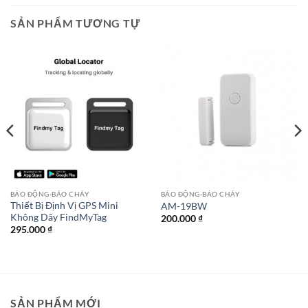
SẢN PHẨM TƯƠNG TỰ
BÁO ĐỘNG-BÁO CHÁY
BÁO ĐỘNG-BÁO CHÁY
Thiết Bị Định Vị GPS Mini
AM-19BW
Không Dây FindMyTag
200.000
₫
295.000
₫
SẢN PHẨM MỚI