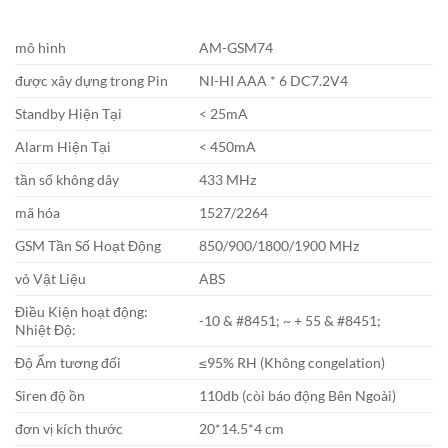
mô hình
AM-GSM74
được xây dựng trong Pin
NI-HI AAA * 6 DC7.2V4
Standby Hiện Tại
< 25mA
Alarm Hiện Tại
< 450mA
tần số không dây
433 MHz
mã hóa
1527/2264
GSM Tần Số Hoạt Động
850/900/1800/1900 MHz
vỏ Vật Liệu
ABS
Điều Kiện hoạt động:
-10 & #8451; ~ + 55 & #8451;
Nhiệt Độ:
Độ Ẩm tương đối
≤95% RH (Không congelation)
Siren độ ồn
110db (còi báo động Bên Ngoài)
đơn vị kích thước
20*14.5*4 cm