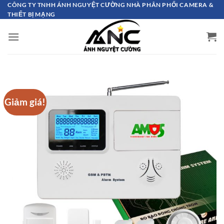
Bỏ
CÔNG TY TNHH ÁNH NGUYỆT CƯỜNG NHÀ PHÂN PHỐI CAMERA &
THIẾT BỊ MẠNG
qua
nội
dung
Giảm giá!