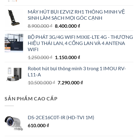
gốc
hiện
là:
tại
MÁY HÚT BỤI EZVIZ RH1 THÔNG MINH VỆ
4.790.000 ₫.
là:
SINH LÀM SẠCH MỌI GÓC CẠNH
4.190.000 ₫.
Giá
Giá
8.900.000
₫
8.400.000
₫
gốc
hiện
BỘ PHÁT 3G/4G WIFI MIXIE-LTE 4G - THƯƠNG
là:
tại
HIỆU THÁI LAN, 4 CỔNG LAN VÀ 4 ANTENA
8.900.000 ₫.
là:
WIFI
8.400.000 ₫.
Giá
Giá
1.250.000
₫
1.150.000
₫
gốc
hiện
Robot hút bụi thông minh 3 trong 1 IMOU RV-
là:
tại
L11-A
1.250.000 ₫.
là:
Giá
Giá
10.500.000
₫
7.290.000
₫
1.150.000 ₫.
gốc
hiện
là:
tại
SẢN PHẨM CAO CẤP
10.500.000 ₫.
là:
7.290.000 ₫.
DS-2CE16C0T-IR (HD-TVI 1M)
610.000
₫