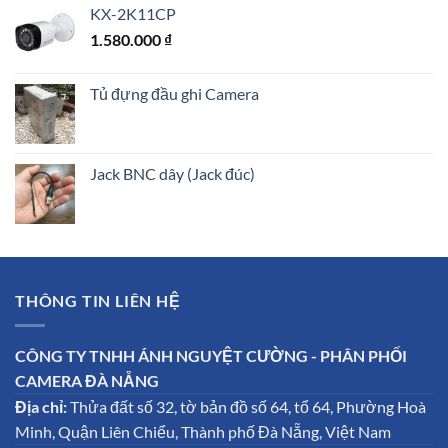
KX-2K11CP
1.580.000
₫
Tủ đựng đầu ghi Camera
Jack BNC dây (Jack đúc)
THÔNG TIN LIÊN HỆ
CÔNG TY TNHH ÁNH NGUYỆT CƯỜNG - PHÂN PHỐI
CAMERA ĐÀ NẴNG
Địa chỉ:
Thửa đất số 32, tờ bản đồ số 64, tổ 64, Phường Hoà
Minh, Quận Liên Chiểu, Thành phố Đà Nẵng, Việt Nam