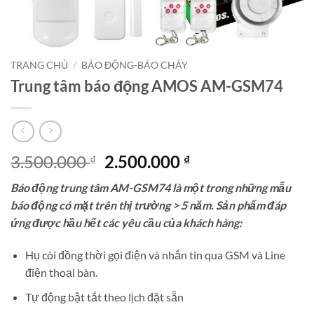
TRANG CHỦ
/
BÁO ĐỘNG-BÁO CHÁY
Trung tâm báo động AMOS AM-GSM74
Giá
Giá
3.500.000
2.500.000
₫
₫
gốc
hiện
Báo động trung tâm AM-GSM74 là một trong những mẫu
là:
tại
báo động có mặt trên thị trường > 5 năm. Sản phẩm đáp
3.500.000 ₫.
là:
ứng được hầu hết các yêu cầu của khách hàng:
2.500.000 ₫.
Hụ còi đồng thời gọi điện và nhắn tin qua GSM và Line
điện thoại bàn.
Tự động bật tắt theo lịch đặt sẵn