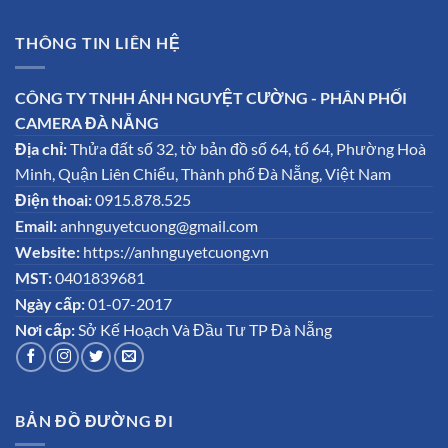
THÔNG TIN LIÊN HỆ
CÔNG TY TNHH ÁNH NGUYỆT CƯỜNG - PHÂN PHỐI
CAMERA ĐÀ NẴNG
Địa chỉ:
Thửa đất số 32, tờ bản đồ số 64, tổ 64, Phường Hoà
Minh, Quận Liên Chiểu, Thành phố Đà Nẵng, Việt Nam
Điện thoai:
0915.878.525
Email:
anhnguyetcuong@gmail.com
Website:
https://anhnguyetcuong.vn
MST:
0401839681
Ngày cấp:
01-07-2017
Nơi cấp:
Sở Kế Hoạch Và Đầu Tư TP Đà Nẵng
BẢN ĐỒ ĐƯỜNG ĐI