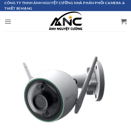
Bỏ
CÔNG TY TNHH ÁNH NGUYỆT CƯỜNG NHÀ PHÂN PHỐI CAMERA &
THIẾT BỊ MẠNG
qua
nội
dung