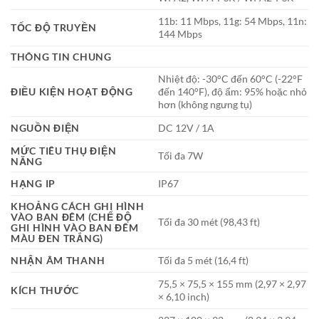
11b: 11 Mbps, 11g: 54 Mbps, 11n:
TỐC ĐỘ TRUYỀN
144 Mbps
THÔNG TIN CHUNG
Nhiệt độ: -30°C đến 60°C (-22°F
ĐIỀU KIỆN HOẠT ĐỘNG
đến 140°F), độ ẩm: 95% hoặc nhỏ
hơn (không ngưng tụ)
NGUỒN ĐIỆN
DC 12V / 1A
MỨC TIÊU THỤ ĐIỆN
Tối đa 7W
NĂNG
HẠNG IP
IP67
KHOẢNG CÁCH GHI HÌNH
VÀO BAN ĐÊM (CHẾ ĐỘ
Tối đa 30 mét (98,43 ft)
GHI HÌNH VÀO BAN ĐÊM
MÀU ĐEN TRẮNG)
NHẬN ÂM THANH
Tối đa 5 mét (16,4 ft)
75,5 × 75,5 × 155 mm (2,97 × 2,97
KÍCH THƯỚC
× 6,10 inch)