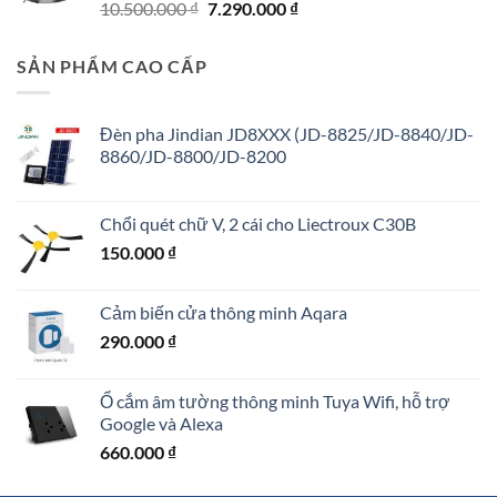
Giá
Giá
10.500.000
₫
7.290.000
₫
1.150.000 ₫.
gốc
hiện
là:
tại
SẢN PHẨM CAO CẤP
10.500.000 ₫.
là:
7.290.000 ₫.
Đèn pha Jindian JD8XXX (JD-8825/JD-8840/JD-
8860/JD-8800/JD-8200
Chổi quét chữ V, 2 cái cho Liectroux C30B
150.000
₫
Cảm biến cửa thông minh Aqara
290.000
₫
Ổ cắm âm tường thông minh Tuya Wifi, hỗ trợ
Google và Alexa
660.000
₫