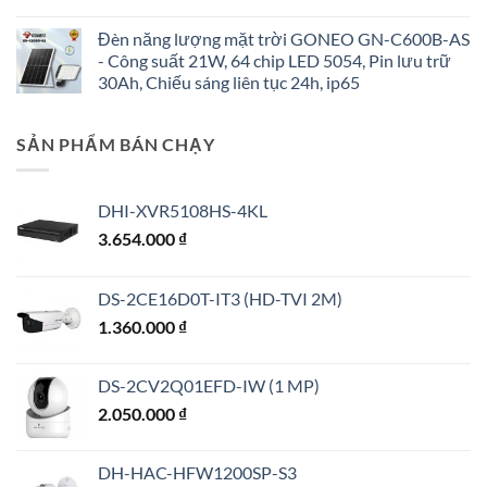
Đèn năng lượng mặt trời GONEO GN-C600B-AS
- Công suất 21W, 64 chip LED 5054, Pin lưu trữ
30Ah, Chiếu sáng liên tục 24h, ip65
SẢN PHẨM BÁN CHẠY
DHI-XVR5108HS-4KL
3.654.000
₫
DS-2CE16D0T-IT3 (HD-TVI 2M)
1.360.000
₫
DS-2CV2Q01EFD-IW (1 MP)
2.050.000
₫
DH-HAC-HFW1200SP-S3