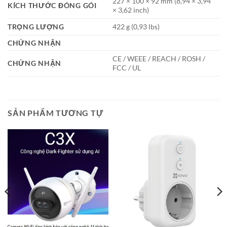
227 × 100 × 92 mm (8,94 × 3,94
KÍCH THƯỚC ĐÓNG GÓI
× 3,62 inch)
TRỌNG LƯỢNG
422 g (0,93 lbs)
CHỨNG NHẬN
CE / WEEE / REACH / ROSH /
CHỨNG NHẬN
FCC / UL
SẢN PHẨM TƯƠNG TỰ