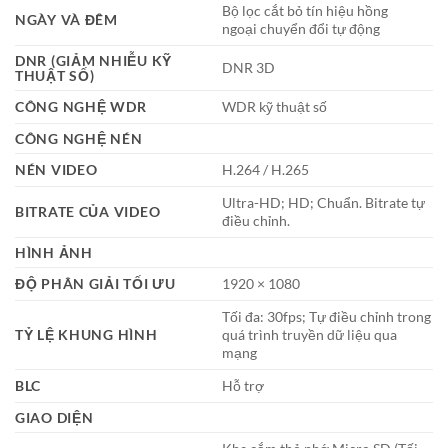
Bộ lọc cắt bỏ tín hiệu hồng
NGÀY VÀ ĐÊM
ngoại chuyển đổi tự động
DNR (GIẢM NHIỄU KỸ
DNR 3D
THUẬT SỐ)
CÔNG NGHỆ WDR
WDR kỹ thuật số
CÔNG NGHỆ NÉN
NÉN VIDEO
H.264 / H.265
Ultra-HD; HD; Chuẩn. Bitrate tự
BITRATE CỦA VIDEO
điều chỉnh.
HÌNH ẢNH
ĐỘ PHÂN GIẢI TỐI ƯU
1920 × 1080
Tối đa: 30fps; Tự điều chỉnh trong
TỶ LỆ KHUNG HÌNH
quá trình truyền dữ liệu qua
mạng
BLC
Hỗ trợ
GIAO DIỆN