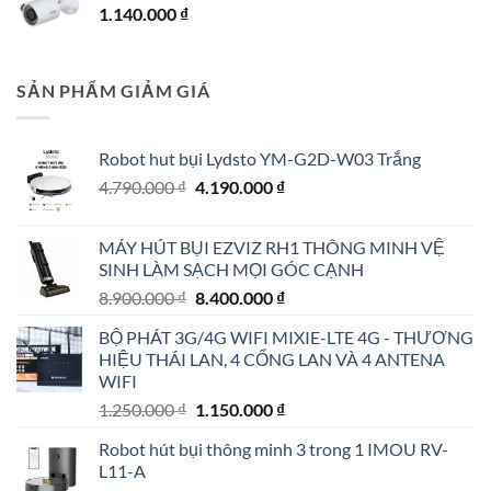
1.140.000
₫
SẢN PHẨM GIẢM GIÁ
Robot hut bụi Lydsto YM-G2D-W03 Trắng
Giá
Giá
4.790.000
₫
4.190.000
₫
gốc
hiện
là:
tại
MÁY HÚT BỤI EZVIZ RH1 THÔNG MINH VỆ
4.790.000 ₫.
là:
SINH LÀM SẠCH MỌI GÓC CẠNH
4.190.000 ₫.
Giá
Giá
8.900.000
₫
8.400.000
₫
gốc
hiện
BỘ PHÁT 3G/4G WIFI MIXIE-LTE 4G - THƯƠNG
là:
tại
HIỆU THÁI LAN, 4 CỔNG LAN VÀ 4 ANTENA
8.900.000 ₫.
là:
WIFI
8.400.000 ₫.
Giá
Giá
1.250.000
₫
1.150.000
₫
gốc
hiện
Robot hút bụi thông minh 3 trong 1 IMOU RV-
là:
tại
L11-A
1.250.000 ₫.
là: