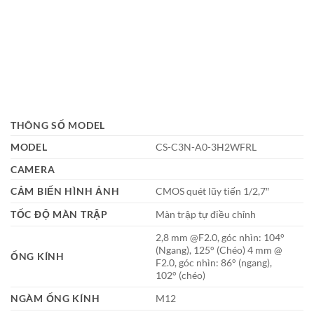
THÔNG SỐ MODEL
MODEL
CS-C3N-A0-3H2WFRL
CAMERA
CẢM BIẾN HÌNH ẢNH
CMOS quét lũy tiến 1/2,7″
TỐC ĐỘ MÀN TRẬP
Màn trập tự điều chỉnh
2,8 mm @F2.0, góc nhìn: 104°
(Ngang), 125° (Chéo) 4 mm @
ỐNG KÍNH
F2.0, góc nhìn: 86° (ngang),
102° (chéo)
NGÀM ỐNG KÍNH
M12