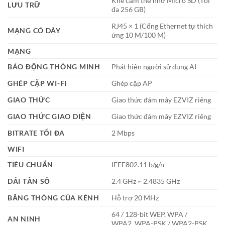
Khe cắm thẻ nhớ Micro SD (Tối
LƯU TRỮ
đa 256 GB)
RJ45 × 1 (Cổng Ethernet tự thích
MẠNG CÓ DÂY
ứng 10 M/100 M)
MẠNG
BÁO ĐỘNG THÔNG MINH
Phát hiện người sử dụng AI
GHÉP CẶP WI-FI
Ghép cặp AP
GIAO THỨC
Giao thức đám mây EZVIZ riêng
GIAO THỨC GIAO DIỆN
Giao thức đám mây EZVIZ riêng
BITRATE TỐI ĐA
2 Mbps
WIFI
TIÊU CHUẨN
IEEE802.11 b/g/n
DẢI TẦN SỐ
2.4 GHz ~ 2.4835 GHz
BĂNG THÔNG CỦA KÊNH
Hỗ trợ 20 MHz
64 / 128-bit WEP, WPA /
AN NINH
WPA2, WPA-PSK / WPA2-PSK