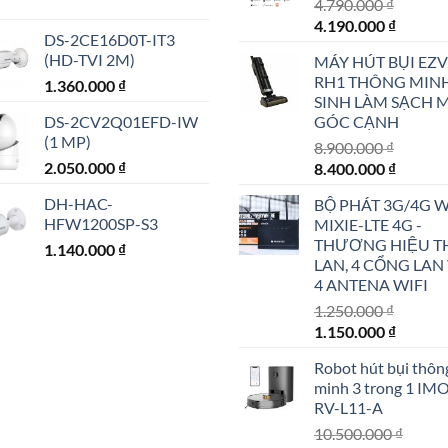
4.790.000
₫
Giá
Giá
4.190.000
₫
DS-2CE16D0T-IT3
gốc
hiện
(HD-TVI 2M)
MÁY HÚT BỤI EZV
là:
tại
RH1 THÔNG MIN
1.360.000
₫
4.790.000 ₫.
là:
SINH LÀM SẠCH 
4.190.0
DS-2CV2Q01EFD-IW
GÓC CẠNH
(1 MP)
8.900.000
₫
2.050.000
₫
Giá
Giá
8.400.000
₫
gốc
hiện
DH-HAC-
BỘ PHÁT 3G/4G W
là:
tại
HFW1200SP-S3
MIXIE-LTE 4G -
8.900.000 ₫.
là:
THƯƠNG HIỆU T
1.140.000
₫
8.400.0
LAN, 4 CỔNG LAN
4 ANTENA WIFI
1.250.000
₫
Giá
Giá
1.150.000
₫
gốc
hiện
Robot hút bụi thôn
là:
tại
minh 3 trong 1 IM
1.250.000 ₫.
là:
RV-L11-A
1.150.0
10.500.000
₫