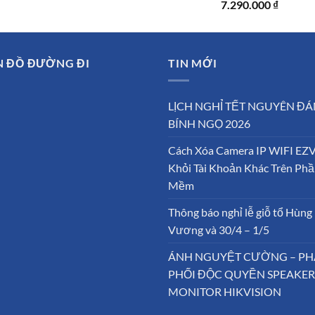
Giá
Giá
7.290.000
₫
gốc
hiện
là:
tại
10.500.000 ₫.
là:
N ĐỒ ĐƯỜNG ĐI
TIN MỚI
7.290.0
LỊCH NGHỈ TẾT NGUYÊN ĐÁ
BÍNH NGỌ 2026
Cách Xóa Camera IP WIFI EZ
Khỏi Tài Khoản Khác Trên Ph
Mềm
Thông báo nghỉ lễ giỗ tổ Hùng
Vương và 30/4 – 1/5
ÁNH NGUYỆT CƯỜNG – P
PHỐI ĐỘC QUYỀN SPEAKER
MONITOR HIKVISION