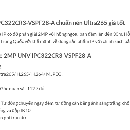
C322CR3-VSPF28-A chuẩn nén Ultra265 giá tốt
 IP có độ phân giải 2MP với hồng ngoại ban đêm lên đến 30m. H
 Trung Quốc với thế mạnh về dòng sản phẩm IP với chính sách bả
Dome 2MP UNV IPC322CR3-VSPF28-A
5.
ltra265/ H.265/ H.264/ MJPEG.
Góc quan sát 112.7 độ.
. Tự động chuyển ngày đêm, tự động cân bằng ánh sáng trắng, c
ng va đập IK10
 phí trọn đời.