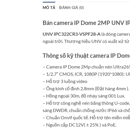
MÔ TẢ
ĐÁNH GIÁ (0)
Bán camera IP Dome 2MP UNV IP
UNV IPC322CR3-VSPF28-A
là dòng camera
ngoài trời. Thương hiệu UNV có xuất xứ từ
Thông số kỹ thuật camera IP 
– Camera IP Dome 2Mp chuẩn nén Ultra26
– 1/2.7″ CMOS, ICR, 1080P (1920*1080): U
– Hỗ trợ 3 luồng video
– Ống kính cố định 2.8mm (Đặt hàng 4mm ). 
– Hồng ngoại 30m, độ nhạy sáng 001 Lux.
– Hỗ trợ công nghệ nén băng thông U-code
sáng DWDR, chuẩn chống nước IP66 và chố
– Chuẩn Onvif quốc tế. Hỗ trợ tên miền miễn
– Nguồn cấp DC12V( ± 25% ) và PoE.