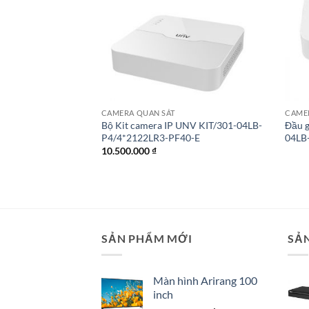
CAMERA QUAN SÁT
CAME
NV IPC2322LBR3-
Bộ Kit camera IP UNV KIT/301-04LB-
Đầu 
P4/4*2122LR3-PF40-E
04LB
10.500.000
₫
SẢN PHẨM MỚI
SẢ
Màn hình Arirang 100
inch