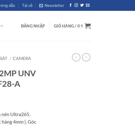
ớng dẫn
Tải về
Newsletter
ĐĂNG NHẬP
GIỎ HÀNG /
0
₫
SÁT
/
CAMERA
 2MP UNV
F28-A
nén Ultra265.
t hàng 4mm ). Góc