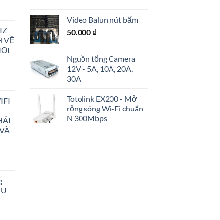
Video Balun nút bấm
IZ
50.000
₫
H VỆ
MỌI
00 ₫.
Nguồn tổng Camera
12V - 5A, 10A, 20A,
30A
Totolink EX200 - Mở
IFI
rộng sóng Wi-Fi chuẩn
N 300Mbps
HÁI
00 ₫.
 VÀ
g
OU
00 ₫.