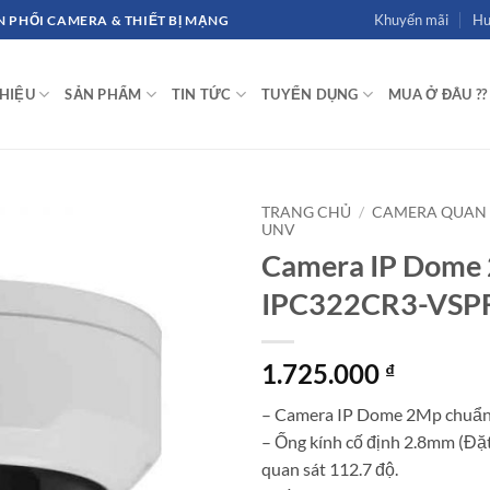
Khuyến mãi
Hư
 PHỐI CAMERA & THIẾT BỊ MẠNG
THIỆU
SẢN PHẨM
TIN TỨC
TUYỂN DỤNG
MUA Ở ĐÂU ??
TRANG CHỦ
/
CAMERA QUAN 
UNV
Camera IP Dome
IPC322CR3-VSP
1.725.000
₫
– Camera IP Dome 2Mp chuẩn 
– Ống kính cố định 2.8mm (Đặ
quan sát 112.7 độ.