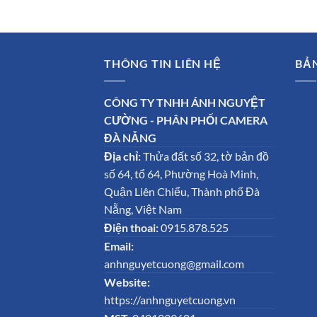
THÔNG TIN LIÊN HỆ
BẢ
CÔNG TY TNHH ÁNH NGUYỆT
CƯỜNG - PHÂN PHỐI CAMERA
ĐÀ NẴNG
Địa chỉ:
Thửa đất số 32, tờ bản đồ
số 64, tổ 64, Phường Hoà Minh,
Quận Liên Chiểu, Thành phố Đà
Nẵng, Việt Nam
Điện thoai:
0915.878.525
Email:
anhnguyetcuong@gmail.com
Website:
https://anhnguyetcuong.vn