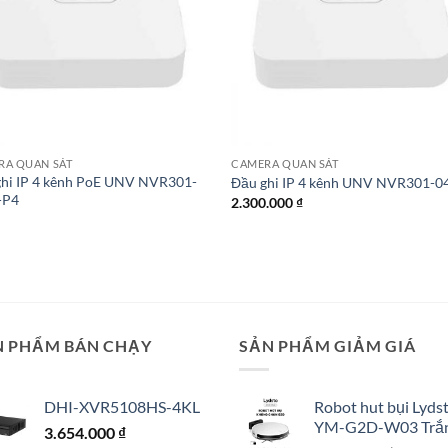
RA QUAN SÁT
CAMERA QUAN SÁT
ghi IP 4 kênh PoE UNV NVR301-
Đầu ghi IP 4 kênh UNV NVR301-0
-P4
2.300.000
₫
N PHẨM BÁN CHẠY
SẢN PHẨM GIẢM GIÁ
DHI-XVR5108HS-4KL
Robot hut bụi Lyds
YM-G2D-W03 Trắ
3.654.000
₫