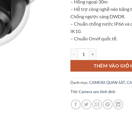
– Hồng ngoại 30m
– Hỗ trợ công nghệ nén băng 
Chống ngược sáng DWDR.
– Chuẩn chống nước IP66 và 
IK10.
– Chuẩn Onvif quốc tế.
Camera IP Dome 2MP UNV IPC3
THÊM VÀO GIỎ
Danh mục:
CAMERA QUAN SÁT
,
CA
Thẻ:
Camera unv bình định