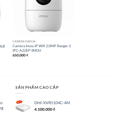
CAMERA DAHUA
Camera Imou IP Wifi 2.0MP Ranger 2
4LB
IPC-A22EP-IMOU
650.000
₫
SẢN PHẨM CAO CẤP
to
DHI-XVR5104C-4M
ng
4.100.000
₫