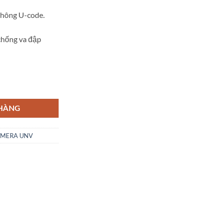
thông U-code.
chống va đập
22CR3-VSPF28-A số lượng
 HÀNG
MERA UNV