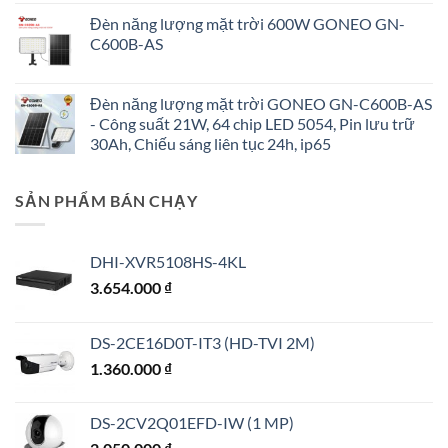
Đèn năng lượng mặt trời 600W GONEO GN-
C600B-AS
Đèn năng lượng mặt trời GONEO GN-C600B-AS
- Công suất 21W, 64 chip LED 5054, Pin lưu trữ
30Ah, Chiếu sáng liên tục 24h, ip65
SẢN PHẨM BÁN CHẠY
DHI-XVR5108HS-4KL
3.654.000
₫
DS-2CE16D0T-IT3 (HD-TVI 2M)
1.360.000
₫
DS-2CV2Q01EFD-IW (1 MP)