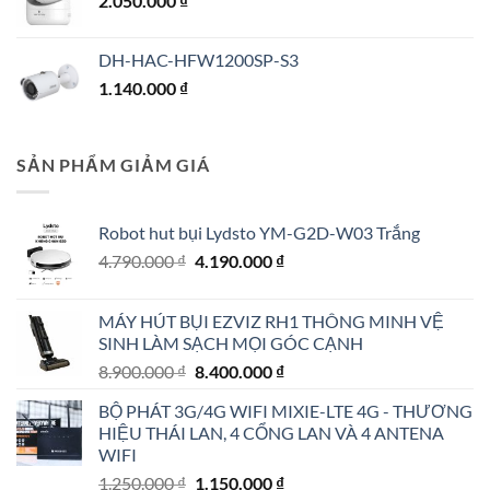
2.050.000
₫
DH-HAC-HFW1200SP-S3
1.140.000
₫
SẢN PHẨM GIẢM GIÁ
Robot hut bụi Lydsto YM-G2D-W03 Trắng
Giá
Giá
4.790.000
₫
4.190.000
₫
gốc
hiện
là:
tại
MÁY HÚT BỤI EZVIZ RH1 THÔNG MINH VỆ
4.790.000 ₫.
là:
SINH LÀM SẠCH MỌI GÓC CẠNH
4.190.000 ₫.
Giá
Giá
8.900.000
₫
8.400.000
₫
gốc
hiện
BỘ PHÁT 3G/4G WIFI MIXIE-LTE 4G - THƯƠNG
là:
tại
HIỆU THÁI LAN, 4 CỔNG LAN VÀ 4 ANTENA
8.900.000 ₫.
là:
WIFI
8.400.000 ₫.
Giá
Giá
1.250.000
₫
1.150.000
₫