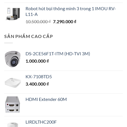
gốc
hiện
Robot hút bụi thông minh 3 trong 1 IMOU RV-
là:
tại
L11-A
1.250.000 ₫.
là:
Giá
Giá
10.500.000
₫
7.290.000
₫
1.150.000 ₫.
gốc
hiện
là:
tại
SẢN PHẨM CAO CẤP
10.500.000 ₫.
là:
7.290.000 ₫.
DS-2CE56F1T-ITM (HD-TVI 3M)
1.000.000
₫
KX-7108TD5
3.400.000
₫
HDMI Extender 60M
LIRDLTHC200F