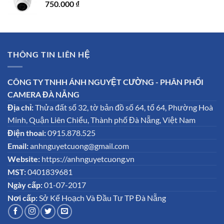
750.000
₫
THÔNG TIN LIÊN HỆ
CÔNG TY TNHH ÁNH NGUYỆT CƯỜNG - PHÂN PHỐI
CAMERA ĐÀ NẴNG
Địa chỉ:
Thửa đất số 32, tờ bản đồ số 64, tổ 64, Phường Hoà
Minh, Quận Liên Chiểu, Thành phố Đà Nẵng, Việt Nam
Điện thoai:
0915.878.525
Email:
anhnguyetcuong@gmail.com
Website:
https://anhnguyetcuong.vn
MST:
0401839681
Ngày cấp:
01-07-2017
Nơi cấp:
Sở Kế Hoạch Và Đầu Tư TP Đà Nẵng