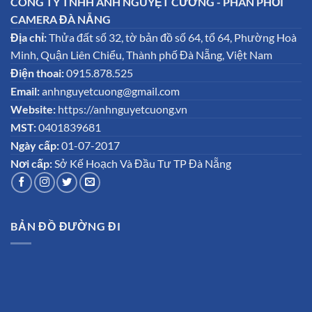
CÔNG TY TNHH ÁNH NGUYỆT CƯỜNG - PHÂN PHỐI
CAMERA ĐÀ NẴNG
Địa chỉ:
Thửa đất số 32, tờ bản đồ số 64, tổ 64, Phường Hoà
Minh, Quận Liên Chiểu, Thành phố Đà Nẵng, Việt Nam
Điện thoai:
0915.878.525
Email:
anhnguyetcuong@gmail.com
Website:
https://anhnguyetcuong.vn
MST:
0401839681
Ngày cấp:
01-07-2017
Nơi cấp:
Sở Kế Hoạch Và Đầu Tư TP Đà Nẵng
BẢN ĐỒ ĐƯỜNG ĐI