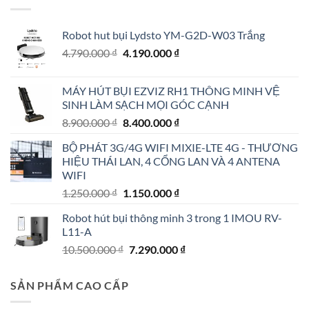
Robot hut bụi Lydsto YM-G2D-W03 Trắng
Giá
Giá
4.790.000
₫
4.190.000
₫
gốc
hiện
là:
tại
MÁY HÚT BỤI EZVIZ RH1 THÔNG MINH VỆ
4.790.000 ₫.
là:
SINH LÀM SẠCH MỌI GÓC CẠNH
4.190.000 ₫.
Giá
Giá
8.900.000
₫
8.400.000
₫
gốc
hiện
BỘ PHÁT 3G/4G WIFI MIXIE-LTE 4G - THƯƠNG
là:
tại
HIỆU THÁI LAN, 4 CỔNG LAN VÀ 4 ANTENA
8.900.000 ₫.
là:
WIFI
8.400.000 ₫.
Giá
Giá
1.250.000
₫
1.150.000
₫
gốc
hiện
Robot hút bụi thông minh 3 trong 1 IMOU RV-
là:
tại
L11-A
1.250.000 ₫.
là:
Giá
Giá
10.500.000
₫
7.290.000
₫
1.150.000 ₫.
gốc
hiện
là:
tại
SẢN PHẨM CAO CẤP
10.500.000 ₫.
là:
7.290.000 ₫.