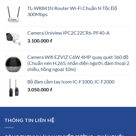
TL-WR841N Router Wi-Fi Chuẩn N Tốc Độ
300Mbps
Camera Uniview IPC2C22CR6-PF40-A
3.100.000
₫
Camera Wifi EZVIZ C6W 4MP quay quét 360 độ
(Chuẩn nén H.265, nhận diện người, đàm thoại 2
chiều, hồng ngoại 10m)
Bộ đàm cầm tay Icom IC-F1000, IC-F2000
3.050.000
₫
THÔNG TIN LIÊN HỆ