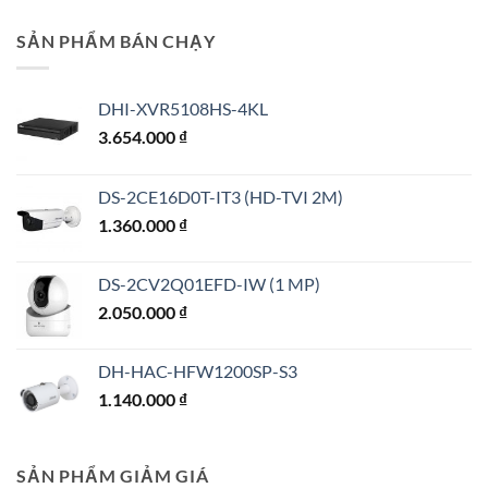
SẢN PHẨM BÁN CHẠY
DHI-XVR5108HS-4KL
3.654.000
₫
DS-2CE16D0T-IT3 (HD-TVI 2M)
1.360.000
₫
DS-2CV2Q01EFD-IW (1 MP)
2.050.000
₫
DH-HAC-HFW1200SP-S3
1.140.000
₫
SẢN PHẨM GIẢM GIÁ