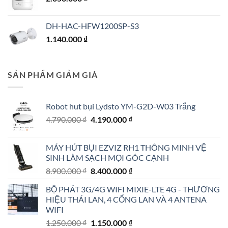
DH-HAC-HFW1200SP-S3
1.140.000
₫
SẢN PHẨM GIẢM GIÁ
Robot hut bụi Lydsto YM-G2D-W03 Trắng
Giá
Giá
4.790.000
₫
4.190.000
₫
gốc
hiện
là:
tại
MÁY HÚT BỤI EZVIZ RH1 THÔNG MINH VỆ
4.790.000 ₫.
là:
SINH LÀM SẠCH MỌI GÓC CẠNH
4.190.000 ₫.
Giá
Giá
8.900.000
₫
8.400.000
₫
gốc
hiện
BỘ PHÁT 3G/4G WIFI MIXIE-LTE 4G - THƯƠNG
là:
tại
HIỆU THÁI LAN, 4 CỔNG LAN VÀ 4 ANTENA
8.900.000 ₫.
là:
WIFI
8.400.000 ₫.
Giá
Giá
1.250.000
₫
1.150.000
₫