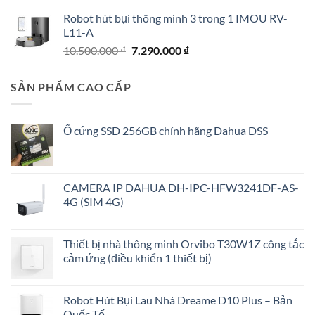
gốc
hiện
Robot hút bụi thông minh 3 trong 1 IMOU RV-
là:
tại
L11-A
1.250.000 ₫.
là:
Giá
Giá
10.500.000
₫
7.290.000
₫
1.150.000 ₫.
gốc
hiện
là:
tại
SẢN PHẨM CAO CẤP
10.500.000 ₫.
là:
7.290.000 ₫.
Ổ cứng SSD 256GB chính hãng Dahua DSS
CAMERA IP DAHUA DH-IPC-HFW3241DF-AS-
4G (SIM 4G)
Thiết bị nhà thông minh Orvibo T30W1Z công tắc
cảm ứng (điều khiển 1 thiết bị)
Robot Hút Bụi Lau Nhà Dreame D10 Plus – Bản
Quốc Tế