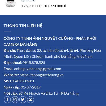
Giá
Giá
12.990.000
₫
10.990.000
₫
gốc
hiện
là:
tại
12.990.000 ₫.
là:
THÔNG TIN LIÊN HỆ
10.990.000 ₫.
CÔNG TY TNHH ÁNH NGUYỆT CƯỜNG - PHÂN PHỐI
CAMERA ĐÀ NẴNG
Địa chỉ:
Thửa đất số 32, tờ bản đồ số 64, tổ 64, Phường Hoà
Minh, Quận Liên Chiểu, Thành phố Đà Nẵng, Việt Nam
Điện thoai:
0915.878.525
Email:
anhnguyetcuong@gmail.com
Website:
https://anhnguyetcuong.vn
MST:
0401839681
Ngày cấp:
01-07-2017
Nơi cấp:
Sở Kế Hoạch Và Đầu Tư TP Đà Nẵng