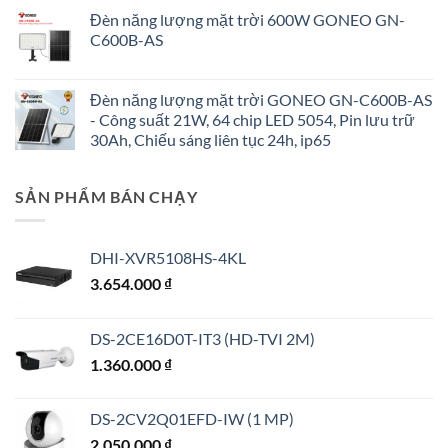
Đèn năng lượng mặt trời 600W GONEO GN-
C600B-AS
Đèn năng lượng mặt trời GONEO GN-C600B-AS
- Công suất 21W, 64 chip LED 5054, Pin lưu trữ
30Ah, Chiếu sáng liên tục 24h, ip65
SẢN PHẨM BÁN CHẠY
DHI-XVR5108HS-4KL
3.654.000
₫
DS-2CE16D0T-IT3 (HD-TVI 2M)
1.360.000
₫
DS-2CV2Q01EFD-IW (1 MP)
2.050.000
₫