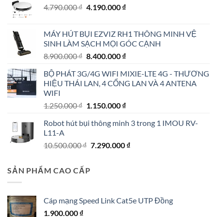
Giá
Giá
4.790.000
₫
4.190.000
₫
gốc
hiện
là:
tại
MÁY HÚT BỤI EZVIZ RH1 THÔNG MINH VỆ
4.790.000 ₫.
là:
SINH LÀM SẠCH MỌI GÓC CẠNH
4.190.000 ₫.
Giá
Giá
8.900.000
₫
8.400.000
₫
gốc
hiện
BỘ PHÁT 3G/4G WIFI MIXIE-LTE 4G - THƯƠNG
là:
tại
HIỆU THÁI LAN, 4 CỔNG LAN VÀ 4 ANTENA
8.900.000 ₫.
là:
WIFI
8.400.000 ₫.
Giá
Giá
1.250.000
₫
1.150.000
₫
gốc
hiện
Robot hút bụi thông minh 3 trong 1 IMOU RV-
là:
tại
L11-A
1.250.000 ₫.
là:
Giá
Giá
10.500.000
₫
7.290.000
₫
1.150.000 ₫.
gốc
hiện
là:
tại
SẢN PHẨM CAO CẤP
10.500.000 ₫.
là:
7.290.000 ₫.
Cáp mạng Speed Link Cat5e UTP Đồng
1.900.000
₫