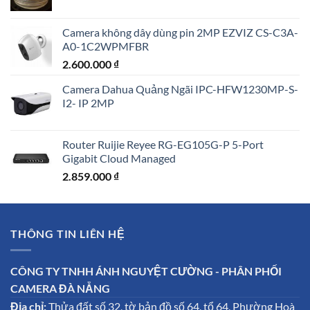
Camera không dây dùng pin 2MP EZVIZ CS-C3A-
A0-1C2WPMFBR
2.600.000
₫
Camera Dahua Quảng Ngãi IPC-HFW1230MP-S-
I2- IP 2MP
Router Ruijie Reyee RG-EG105G-P 5-Port
Gigabit Cloud Managed
2.859.000
₫
THÔNG TIN LIÊN HỆ
CÔNG TY TNHH ÁNH NGUYỆT CƯỜNG - PHÂN PHỐI
CAMERA ĐÀ NẴNG
Địa chỉ:
Thửa đất số 32, tờ bản đồ số 64, tổ 64, Phường Hoà