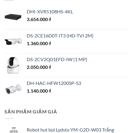
DHI-XVR5108HS-4KL
3.654.000
₫
DS-2CE16D0T-IT3 (HD-TVI 2M)
1.360.000
₫
DS-2CV2Q01EFD-IW (1 MP)
2.050.000
₫
DH-HAC-HFW1200SP-S3
1.140.000
₫
SẢN PHẨM GIẢM GIÁ
Robot hut bụi Lydsto YM-G2D-W03 Trắng