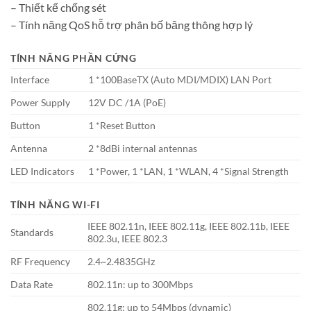
– Thiết kế chống sét
– Tính năng QoS hỗ trợ phân bố băng thông hợp lý
TÍNH NĂNG PHẦN CỨNG
Interface
1 *100BaseTX (Auto MDI/MDIX) LAN Port
Power Supply
12V DC /1A (PoE)
Button
1 *Reset Button
Antenna
2 *8dBi internal antennas
LED Indicators
1 *Power, 1 *LAN, 1 *WLAN, 4 *Signal Strength
TÍNH NĂNG WI-FI
IEEE 802.11n, IEEE 802.11g, IEEE 802.11b, IEEE
Standards
802.3u, IEEE 802.3
RF Frequency
2.4~2.4835GHz
Data Rate
802.11n: up to 300Mbps
802.11g: up to 54Mbps (dynamic)