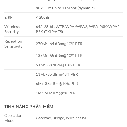
802.11b: up to 11Mbps (dynamic)
EIRP
< 20dBm
Wireless
64/128-bit WEP, WPA/WPA2, WPA-PSK/WPA2-
Security
PSK (TKIP/AES)
Reception
270M: -64 dBm@10% PER
Sensitivity
135M: -65 dBm@10% PER
54M: -68 dBm@10% PER
11M: -85 dBm@8% PER
6M: -88 dBm@10% PER
1M: -90 dBm@8% PER
TÍNH NĂNG PHẦN MỀM
Operation
Gateway, Bridge, Wireless ISP
Mode