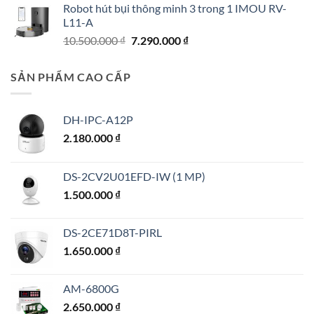
Robot hút bụi thông minh 3 trong 1 IMOU RV-
là:
tại
L11-A
1.250.000 ₫.
là:
Giá
Giá
10.500.000
₫
7.290.000
₫
1.150.000 ₫.
gốc
hiện
là:
tại
SẢN PHẨM CAO CẤP
10.500.000 ₫.
là:
7.290.000 ₫.
DH-IPC-A12P
2.180.000
₫
DS-2CV2U01EFD-IW (1 MP)
1.500.000
₫
DS-2CE71D8T-PIRL
1.650.000
₫
AM-6800G
2.650.000
₫