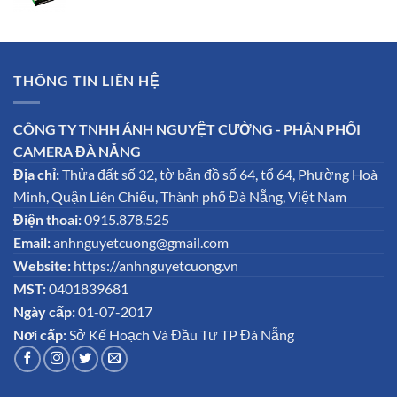
THÔNG TIN LIÊN HỆ
CÔNG TY TNHH ÁNH NGUYỆT CƯỜNG - PHÂN PHỐI
CAMERA ĐÀ NẴNG
Địa chỉ:
Thửa đất số 32, tờ bản đồ số 64, tổ 64, Phường Hoà
Minh, Quận Liên Chiểu, Thành phố Đà Nẵng, Việt Nam
Điện thoai:
0915.878.525
Email:
anhnguyetcuong@gmail.com
Website:
https://anhnguyetcuong.vn
MST:
0401839681
Ngày cấp:
01-07-2017
Nơi cấp:
Sở Kế Hoạch Và Đầu Tư TP Đà Nẵng