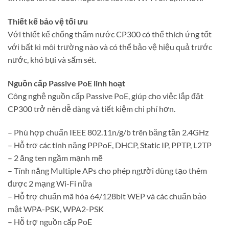
Thiết kế bảo vệ tối ưu
Với thiết kế chống thấm nước CP300 có thể thích ứng tốt
với bất kì môi trường nào và có thể bảo vệ hiệu quả trước
nước, khó bụi và sấm sét.
Nguồn cấp Passive PoE linh hoạt
Công nghệ nguồn cấp Passive PoE, giúp cho việc lắp đặt
CP300 trở nên dễ dàng và tiết kiệm chi phí hơn.
– Phù hợp chuẩn IEEE 802.11n/g/b trên băng tần 2.4GHz
– Hỗ trợ các tính năng PPPoE, DHCP, Static IP, PPTP, L2TP
– 2 ăng ten ngầm mạnh mẽ
– Tính năng Multiple APs cho phép người dùng tạo thêm
được 2 mạng Wi-Fi nữa
– Hỗ trợ chuẩn mã hóa 64/128bit WEP và các chuẩn bảo
mật WPA-PSK, WPA2-PSK
– Hỗ trợ nguồn cấp PoE