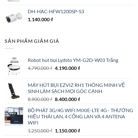
DH-HAC-HFW1200SP-S3
1.140.000
₫
SẢN PHẨM GIẢM GIÁ
Robot hut bụi Lydsto YM-G2D-W03 Trắng
Giá
Giá
4.790.000
₫
4.190.000
₫
gốc
hiện
là:
tại
MÁY HÚT BỤI EZVIZ RH1 THÔNG MINH VỆ
4.790.000 ₫.
là:
SINH LÀM SẠCH MỌI GÓC CẠNH
4.190.000 ₫.
Giá
Giá
8.900.000
₫
8.400.000
₫
gốc
hiện
BỘ PHÁT 3G/4G WIFI MIXIE-LTE 4G - THƯƠNG
là:
tại
HIỆU THÁI LAN, 4 CỔNG LAN VÀ 4 ANTENA
8.900.000 ₫.
là:
WIFI
8.400.000 ₫.
Giá
Giá
1.250.000
₫
1.150.000
₫
gốc
hiện