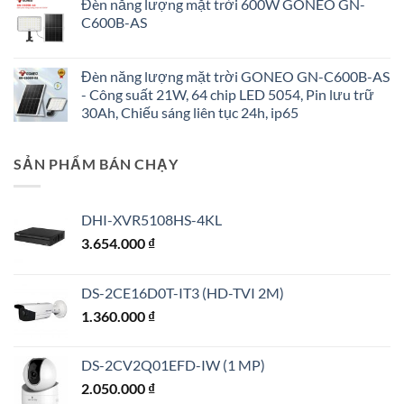
Đèn năng lượng mặt trời 600W GONEO GN-
C600B-AS
Đèn năng lượng mặt trời GONEO GN-C600B-AS
- Công suất 21W, 64 chip LED 5054, Pin lưu trữ
30Ah, Chiếu sáng liên tục 24h, ip65
SẢN PHẨM BÁN CHẠY
DHI-XVR5108HS-4KL
3.654.000
₫
DS-2CE16D0T-IT3 (HD-TVI 2M)
1.360.000
₫
DS-2CV2Q01EFD-IW (1 MP)
2.050.000
₫