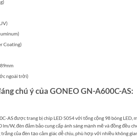
ng)
 UV)
Aluminum)
r Coating)
* 89mm
ớc ngoài trời)
t đáng chú ý của GONEO GN-A600C-AS:
được trang bị chip LED 5054 với tổng cộng 98 bóng LED, man
 lm/W, đèn đảm bảo cung cấp ánh sáng mạnh mẽ và đồng đều cho 
trắng của đèn tạo cảm giác dễ chịu, phù hợp với nhiều không gi