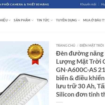
Khuyến mãi
Hư
 PHỐI CAMERA & THIẾT BỊ MẠNG
THIỆU
SẢN PHẨM
TIN TỨC
TUYỂN DỤNG
MUA Ở ĐÂU ??
TRANG CHỦ
/
ĐIỆN MẶT TRỜI
Đèn đường năng
Lượng Mặt Trời
GN-A600C-AS 2
biến & điều khiển
lưu trữ 30 Ah, T
Silicon đơn tinh t