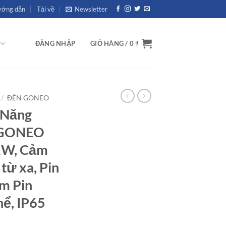
ớng dẫn
Tải về
Newsletter
ĐĂNG NHẬP
GIỎ HÀNG /
0
₫
/
ĐÈN GONEO
 Năng
 GONEO
1W, Cảm
 từ xa, Pin
ấm Pin
hể, IP65