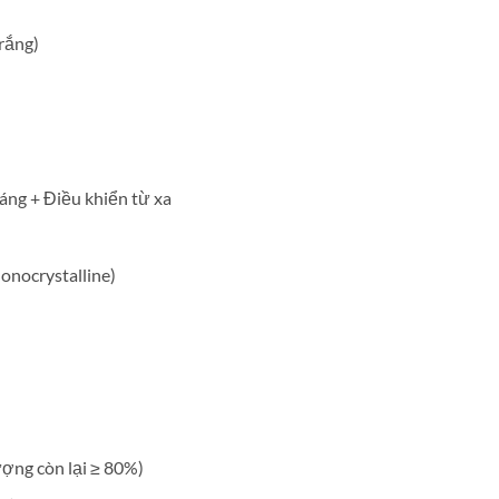
rắng)
ng + Điều khiển từ xa
Monocrystalline)
ượng còn lại ≥ 80%)