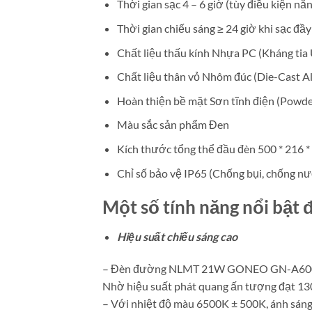
Thời gian sạc 4 – 6 giờ (tùy điều kiện nắ
Thời gian chiếu sáng ≥ 24 giờ khi sạc đầy
Chất liệu thấu kính Nhựa PC (Kháng tia
Chất liệu thân vỏ Nhôm đúc (Die-Cast 
Hoàn thiện bề mặt Sơn tĩnh điện (Powde
Màu sắc sản phẩm Đen
Kích thước tổng thể đầu đèn 500 * 216 
Chỉ số bảo vệ IP65 (Chống bụi, chống nư
Một số tính năng nổi bậ
Hiệu suất chiếu sáng cao
– Đèn đường NLMT 21W GONEO GN-A600C-AS 
Nhờ hiệu suất phát quang ấn tượng đạt 130
– Với nhiệt độ màu 6500K ± 500K, ánh sáng 