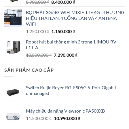
Giá
Giá
8.900.000
₫
8.400.000
₫
gốc
hiện
BỘ PHÁT 3G/4G WIFI MIXIE-LTE 4G - THƯƠNG
là:
tại
HIỆU THÁI LAN, 4 CỔNG LAN VÀ 4 ANTENA
8.900.000 ₫.
là:
WIFI
8.400.000 ₫.
Giá
Giá
1.250.000
₫
1.150.000
₫
gốc
hiện
Robot hút bụi thông minh 3 trong 1 IMOU RV-
là:
tại
L11-A
1.250.000 ₫.
là:
Giá
Giá
10.500.000
₫
7.290.000
₫
1.150.000 ₫.
gốc
hiện
là:
tại
SẢN PHẨM CAO CẤP
10.500.000 ₫.
là:
7.290.000 ₫.
Switch Ruijie Reyee RG-ES05G 5-Port Gigabit
unmanaged
Máy chiếu đa năng Viewsonic PA503XB
Giá
Giá
11.500.000
₫
10.990.000
₫
gốc
hiện