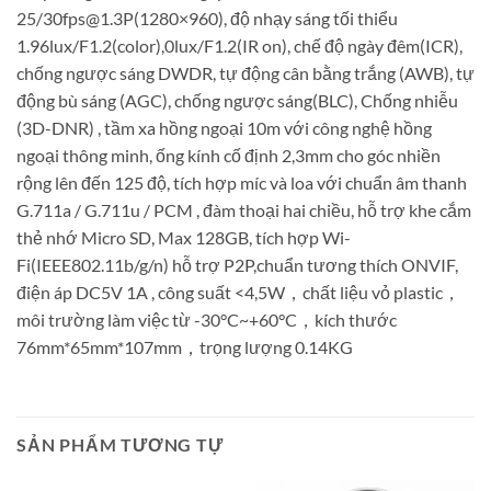
25/30fps@1.3P(1280×960), độ nhạy sáng tối thiểu
1.96lux/F1.2(color),0lux/F1.2(IR on), chế độ ngày đêm(ICR),
chống ngược sáng DWDR, tự động cân bằng trắng (AWB), tự
động bù sáng (AGC), chống ngược sáng(BLC), Chống nhiễu
(3D-DNR) , tầm xa hồng ngoại 10m với công nghệ hồng
ngoại thông minh, ống kính cố định 2,3mm cho góc nhiền
rộng lên đến 125 độ, tích hợp míc và loa với chuẩn âm thanh
G.711a / G.711u / PCM , đàm thoại hai chiều, hỗ trợ khe cắm
thẻ nhớ Micro SD, Max 128GB, tích hợp Wi-
Fi(IEEE802.11b/g/n) hỗ trợ P2P,chuẩn tương thích ONVIF,
điện áp DC5V 1A , công suất <4,5W，chất liệu vỏ plastic，
môi trường làm việc từ -30°C~+60°C，kích thước
76mm*65mm*107mm，trọng lượng 0.14KG
SẢN PHẨM TƯƠNG TỰ