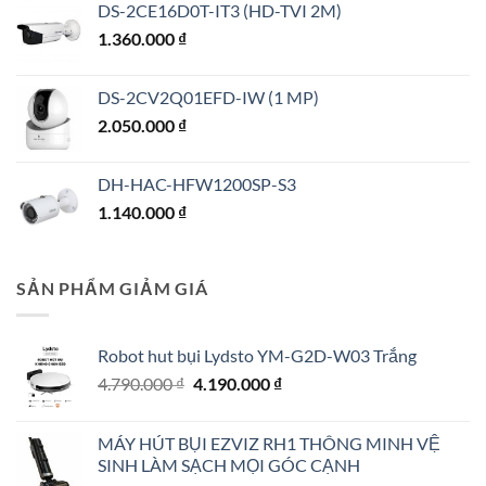
DS-2CE16D0T-IT3 (HD-TVI 2M)
1.360.000
₫
DS-2CV2Q01EFD-IW (1 MP)
2.050.000
₫
DH-HAC-HFW1200SP-S3
1.140.000
₫
SẢN PHẨM GIẢM GIÁ
Robot hut bụi Lydsto YM-G2D-W03 Trắng
Giá
Giá
4.790.000
₫
4.190.000
₫
gốc
hiện
là:
tại
MÁY HÚT BỤI EZVIZ RH1 THÔNG MINH VỆ
4.790.000 ₫.
là:
SINH LÀM SẠCH MỌI GÓC CẠNH
4.190.000 ₫.