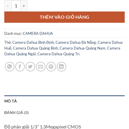
DH-IPC-C15P số lượng
THÊM VÀO GIỎ HÀNG
Danh mục:
CAMERA DAHUA
Thẻ:
Camera Dahua Bình Định
,
Camera Dahua Đà Nẵng
,
Camera Dahua
Huế
,
Camera Dahua Quảng Bình
,
Camera Dahua Quảng Nam
,
Camera
Dahua Quảng Ngãi
,
Camera Dahua Quảng Trị
MÔ TẢ
ĐÁNH GIÁ (0)
Độ phân giải 1/3” 1.3Megapixel CMOS