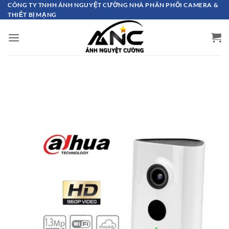
Bỏ
CÔNG TY TNHH ÁNH NGUYỆT CƯỜNG NHÀ PHÂN PHỐI CAMERA &
THIẾT BỊ MẠNG
qua
nội
dung