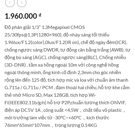
1.960.000
₫
Độ phân giải 1/3” 1.3Megapixel CMOS
25/30fps@1.3P(1280×960), độ nhạy sáng tối thiểu
1.96lux/F1.2(color),0lux/F1.2(IR on), chế độ ngày đêm(ICR),
chống ngược sáng DWDR, tự động cân bằng trắng (AWB), tự
động bù sáng (AGC), chống ngược sáng(BLC), Chống nhiễu
(3D-DNR) , tầm xa hồng ngoại 10m với công nghệ hồng
ngoại thông minh, ống kính cố định 2,3mm cho góc nhiền
rộng lên đến 125 độ, tích hợp míc và loa với chuẩn âm thanh
G.711a / G.711u / PCM , đàm thoại hai chiều, hỗ trợ khe cắm
thẻ nhớ Micro SD, Max 128GB, tích hợp Wi-
Fi(IEEE802.11b/g/n) hỗ trợ P2P,chuẩn tương thích ONVIF,
điện áp DC5V 1A , công suất <4,5W，chất liệu vỏ plastic，
môi trường làm việc từ -30°C~+60°C，kích thước
76mm*65mm*107mm，trọng lượng 0.14KG