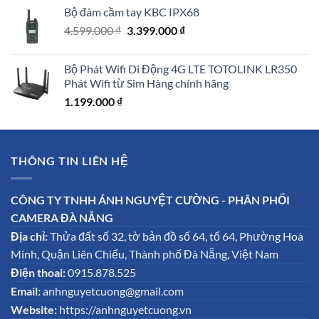
là:
tại
Bộ đàm cầm tay KBC IPX68
11.500.000 ₫.
là:
Giá
Giá
4.599.000
₫
3.399.000
₫
10.990.000 ₫.
gốc
hiện
là:
tại
Bộ Phát Wifi Di Động 4G LTE TOTOLINK LR350
4.599.000 ₫.
là:
Phát Wifi từ Sim Hàng chính hãng
3.399.000 ₫.
1.199.000
₫
THÔNG TIN LIÊN HỆ
CÔNG TY TNHH ÁNH NGUYỆT CƯỜNG - PHÂN PHỐI
CAMERA ĐÀ NẴNG
Địa chỉ:
Thửa đất số 32, tờ bản đồ số 64, tổ 64, Phường Hoà
Minh, Quận Liên Chiểu, Thành phố Đà Nẵng, Việt Nam
Điện thoai:
0915.878.525
Email:
anhnguyetcuong@gmail.com
Website:
https://anhnguyetcuong.vn