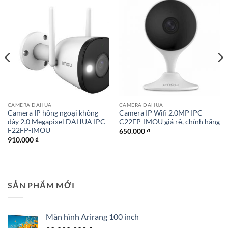
CAMERA DAHUA
CAMERA DAHUA
Camera IP hồng ngoại không
Camera IP Wifi 2.0MP IPC-
dây 2.0 Megapixel DAHUA IPC-
C22EP-IMOU giá rẻ, chính hãng
F22FP-IMOU
650.000
₫
910.000
₫
SẢN PHẨM MỚI
Màn hình Arirang 100 inch