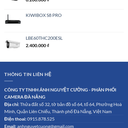
1.450.000 ₫.
KIWIBOX S8 PRO
LBE60THC200ESL
2.400.000
₫
THÔNG TIN LIÊN HỆ
CÔNG TY TNHH ÁNH NGUYỆT CƯỜNG - PHÂN PHỐI
CAMERA ĐÀ NẴNG
Địa chỉ:
Thửa đất số 32, tờ bản đồ số 64, tổ 64, Phường Hoà
Minh, Quận Liên Chiểu, Thành phố Đà Nẵng, Việt Nam
Điện thoai:
0915.878.525
Email:
anhnguyetcuong@gmail.com