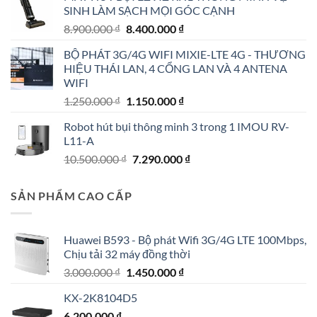
4.790.000 ₫.
là:
SINH LÀM SẠCH MỌI GÓC CẠNH
4.190.000 ₫.
Giá
Giá
8.900.000
₫
8.400.000
₫
gốc
hiện
BỘ PHÁT 3G/4G WIFI MIXIE-LTE 4G - THƯƠNG
là:
tại
HIỆU THÁI LAN, 4 CỔNG LAN VÀ 4 ANTENA
8.900.000 ₫.
là:
WIFI
8.400.000 ₫.
Giá
Giá
1.250.000
₫
1.150.000
₫
gốc
hiện
Robot hút bụi thông minh 3 trong 1 IMOU RV-
là:
tại
L11-A
1.250.000 ₫.
là:
Giá
Giá
10.500.000
₫
7.290.000
₫
1.150.000 ₫.
gốc
hiện
là:
tại
SẢN PHẨM CAO CẤP
10.500.000 ₫.
là:
7.290.000 ₫.
Huawei B593 - Bộ phát Wifi 3G/4G LTE 100Mbps,
Chịu tải 32 máy đồng thời
Giá
Giá
3.000.000
₫
1.450.000
₫
gốc
hiện
KX-2K8104D5
là:
tại
6.200.000
₫
3.000.000 ₫.
là: