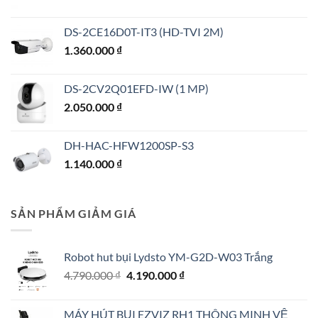
DS-2CE16D0T-IT3 (HD-TVI 2M)
1.360.000
₫
DS-2CV2Q01EFD-IW (1 MP)
2.050.000
₫
DH-HAC-HFW1200SP-S3
1.140.000
₫
SẢN PHẨM GIẢM GIÁ
Robot hut bụi Lydsto YM-G2D-W03 Trắng
Giá
Giá
4.790.000
₫
4.190.000
₫
gốc
hiện
là:
tại
MÁY HÚT BỤI EZVIZ RH1 THÔNG MINH VỆ