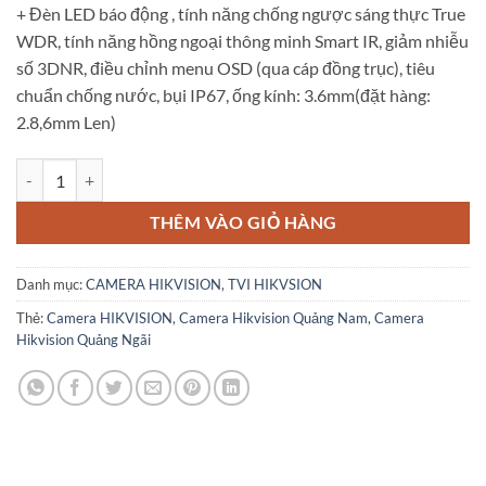
+ Đèn LED báo động , tính năng chống ngược sáng thực True
WDR, tính năng hồng ngoại thông minh Smart IR, giảm nhiễu
số 3DNR, điều chỉnh menu OSD (qua cáp đồng trục), tiêu
chuẩn chống nước, bụi IP67, ống kính: 3.6mm(đặt hàng:
2.8,6mm Len)
DS-2CE11D8T-PIRL số lượng
THÊM VÀO GIỎ HÀNG
Danh mục:
CAMERA HIKVISION
,
TVI HIKVSION
Thẻ:
Camera HIKVISION
,
Camera Hikvision Quảng Nam
,
Camera
Hikvision Quảng Ngãi