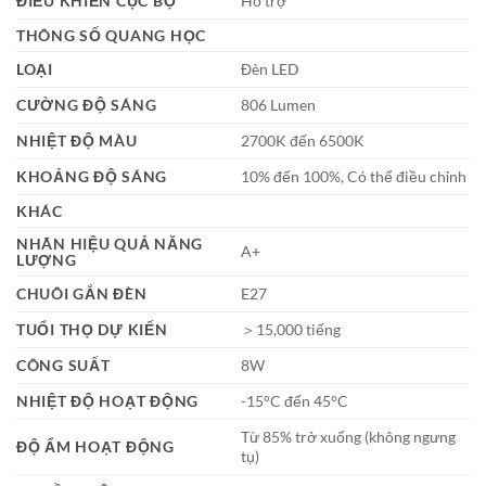
ĐIỀU KHIỂN CỤC BỘ
Hỗ trợ
THÔNG SỐ QUANG HỌC
LOẠI
Đèn LED
CƯỜNG ĐỘ SÁNG
806 Lumen
NHIỆT ĐỘ MÀU
2700K đến 6500K
KHOẢNG ĐỘ SÁNG
10% đến 100%, Có thể điều chỉnh
KHÁC
NHÃN HIỆU QUẢ NĂNG
A+
LƯỢNG
CHUÔI GẮN ĐÈN
E27
TUỔI THỌ DỰ KIẾN
＞15,000 tiếng
CÔNG SUẤT
8W
NHIỆT ĐỘ HOẠT ĐỘNG
-15°C đến 45°C
Từ 85% trở xuống (không ngưng
ĐỘ ẨM HOẠT ĐỘNG
tụ)