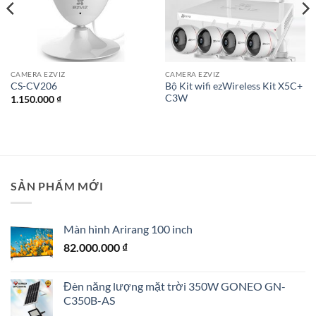
CAMERA EZVIZ
CAMERA EZVIZ
Bộ Kit wifi ezWireless Kit X5C+
CS-CV206
C3W
1.150.000
₫
SẢN PHẨM MỚI
Màn hình Arirang 100 inch
82.000.000
₫
Đèn năng lượng mặt trời 350W GONEO GN-
C350B-AS