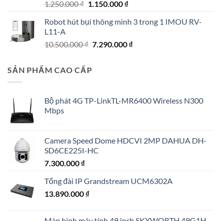
Giá
Giá
1.250.000
₫
1.150.000
₫
gốc
hiện
Robot hút bụi thông minh 3 trong 1 IMOU RV-
là:
tại
L11-A
1.250.000 ₫.
là:
Giá
Giá
10.500.000
₫
7.290.000
₫
1.150.000 ₫.
gốc
hiện
là:
tại
SẢN PHẨM CAO CẤP
10.500.000 ₫.
là:
7.290.000 ₫.
Bộ phát 4G TP-LinkTL-MR6400 Wireless N300
Mbps
Camera Speed Dome HDCVI 2MP DAHUA DH-
SD6CE225I-HC
7.300.000
₫
Tổng đài IP Grandstream UCM6302A
13.890.000
₫
Màn hình máy tính 49 inch SKYWORTH 49G1H