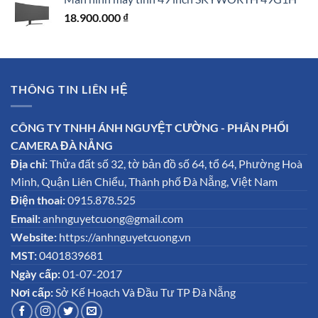
18.900.000
₫
THÔNG TIN LIÊN HỆ
CÔNG TY TNHH ÁNH NGUYỆT CƯỜNG - PHÂN PHỐI
CAMERA ĐÀ NẴNG
Địa chỉ:
Thửa đất số 32, tờ bản đồ số 64, tổ 64, Phường Hoà
Minh, Quận Liên Chiểu, Thành phố Đà Nẵng, Việt Nam
Điện thoai:
0915.878.525
Email:
anhnguyetcuong@gmail.com
Website:
https://anhnguyetcuong.vn
MST:
0401839681
Ngày cấp:
01-07-2017
Nơi cấp:
Sở Kế Hoạch Và Đầu Tư TP Đà Nẵng