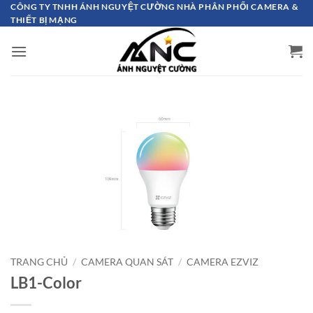
Bỏ
CÔNG TY TNHH ÁNH NGUYỆT CƯỜNG NHÀ PHÂN PHỐI CAMERA &
THIẾT BỊ MẠNG
qua
nội
dung
TRANG CHỦ
/
CAMERA QUAN SÁT
/
CAMERA EZVIZ
LB1-Color