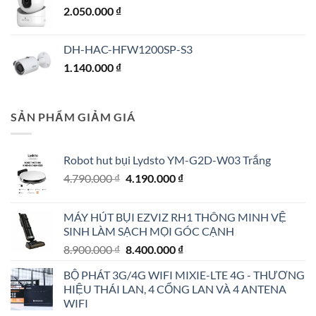
2.050.000
₫
DH-HAC-HFW1200SP-S3
1.140.000
₫
SẢN PHẨM GIẢM GIÁ
Robot hut bụi Lydsto YM-G2D-W03 Trắng
Giá
Giá
4.790.000
₫
4.190.000
₫
gốc
hiện
là:
tại
MÁY HÚT BỤI EZVIZ RH1 THÔNG MINH VỆ
4.790.000 ₫.
là:
SINH LÀM SẠCH MỌI GÓC CẠNH
4.190.000 ₫.
Giá
Giá
8.900.000
₫
8.400.000
₫
gốc
hiện
BỘ PHÁT 3G/4G WIFI MIXIE-LTE 4G - THƯƠNG
là:
tại
HIỆU THÁI LAN, 4 CỔNG LAN VÀ 4 ANTENA
8.900.000 ₫.
là:
WIFI
8.400.000 ₫.