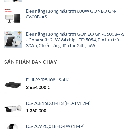
Đèn năng lượng mặt trời 600W GONEO GN-
C600B-AS
Đèn năng lượng mặt trời GONEO GN-C600B-AS
- Công suất 21W, 64 chip LED 5054, Pin lưu trữ
30Ah, Chiếu sáng liên tục 24h, ip65
SẢN PHẨM BÁN CHẠY
DHI-XVR5108HS-4KL
3.654.000
₫
DS-2CE16D0T-IT3 (HD-TVI 2M)
1.360.000
₫
DS-2CV2Q01EFD-IW (1 MP)