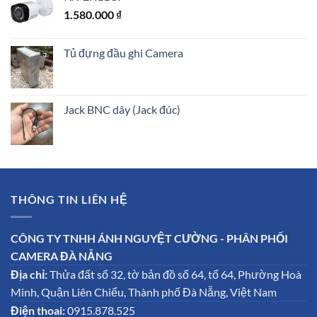
1.580.000
₫
Tủ đựng đầu ghi Camera
Jack BNC dây (Jack đúc)
THÔNG TIN LIÊN HỆ
CÔNG TY TNHH ÁNH NGUYỆT CƯỜNG - PHÂN PHỐI
CAMERA ĐÀ NẴNG
Địa chỉ:
Thửa đất số 32, tờ bản đồ số 64, tổ 64, Phường Hoà
Minh, Quận Liên Chiểu, Thành phố Đà Nẵng, Việt Nam
Điện thoai:
0915.878.525