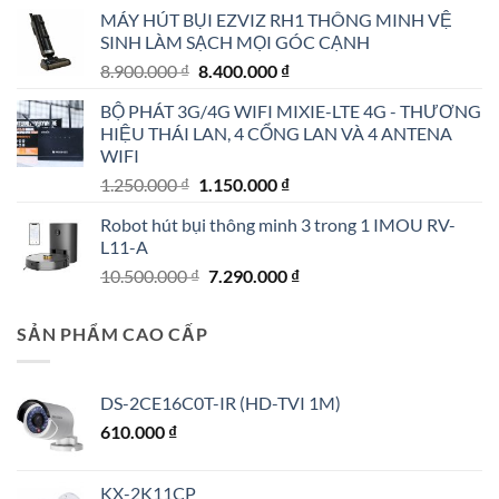
là:
tại
MÁY HÚT BỤI EZVIZ RH1 THÔNG MINH VỆ
4.790.000 ₫.
là:
SINH LÀM SẠCH MỌI GÓC CẠNH
4.190.000 ₫.
Giá
Giá
8.900.000
₫
8.400.000
₫
gốc
hiện
BỘ PHÁT 3G/4G WIFI MIXIE-LTE 4G - THƯƠNG
là:
tại
HIỆU THÁI LAN, 4 CỔNG LAN VÀ 4 ANTENA
8.900.000 ₫.
là:
WIFI
8.400.000 ₫.
Giá
Giá
1.250.000
₫
1.150.000
₫
gốc
hiện
Robot hút bụi thông minh 3 trong 1 IMOU RV-
là:
tại
L11-A
1.250.000 ₫.
là:
Giá
Giá
10.500.000
₫
7.290.000
₫
1.150.000 ₫.
gốc
hiện
là:
tại
SẢN PHẨM CAO CẤP
10.500.000 ₫.
là:
7.290.000 ₫.
DS-2CE16C0T-IR (HD-TVI 1M)
610.000
₫
KX-2K11CP