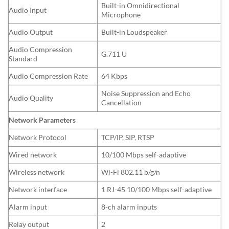
Built-in Omnidirectional
Audio Input
Microphone
Audio Output
Built-in Loudspeaker
Audio Compression
G.711 U
Standard
Audio Compression Rate
64 Kbps
Noise Suppression and Echo
Audio Quality
Cancellation
Network Parameters
Network Protocol
TCP/IP, SIP, RTSP
Wired network
10/100 Mbps self-adaptive
Wireless network
Wi-Fi 802.11 b/g/n
Network interface
1 RJ-45 10/100 Mbps self-adaptive
Alarm input
8-ch alarm inputs
Relay output
2