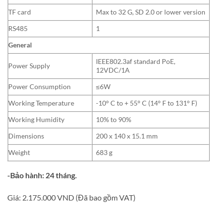
TF card
Max to 32 G, SD 2.0 or lower version
RS485
1
General
IEEE802.3af standard PoE,
Power Supply
12VDC/1A
Power Consumption
≤6W
Working Temperature
-10° C to + 55° C (14° F to 131° F)
Working Humidity
10% to 90%
Dimensions
200 x 140 x 15.1 mm
Weight
683 g
-Bảo hành: 24 tháng.
Giá:
2.175.000 VND
(Đã bao gồm VAT)