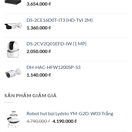
3.654.000
₫
DS-2CE16D0T-IT3 (HD-TVI 2M)
1.360.000
₫
DS-2CV2Q01EFD-IW (1 MP)
2.050.000
₫
DH-HAC-HFW1200SP-S3
1.140.000
₫
SẢN PHẨM GIẢM GIÁ
Robot hut bụi Lydsto YM-G2D-W03 Trắng
Giá
Giá
4.790.000
₫
4.190.000
₫
gốc
hiện