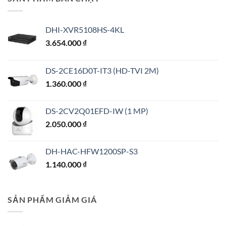
DHI-XVR5108HS-4KL
3.654.000
₫
DS-2CE16D0T-IT3 (HD-TVI 2M)
1.360.000
₫
DS-2CV2Q01EFD-IW (1 MP)
2.050.000
₫
DH-HAC-HFW1200SP-S3
1.140.000
₫
SẢN PHẨM GIẢM GIÁ