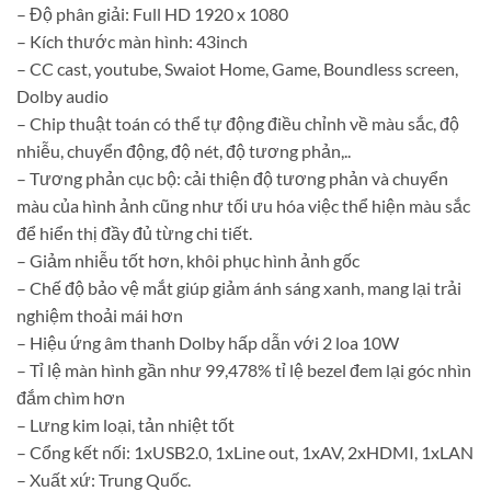
– Độ phân giải: Full HD 1920 x 1080
– Kích thước màn hình: 43inch
– CC cast, youtube, Swaiot Home, Game, Boundless screen,
Dolby audio
– Chip thuật toán có thể tự động điều chỉnh về màu sắc, độ
nhiễu, chuyển động, độ nét, độ tương phản,..
– Tương phản cục bộ: cải thiện độ tương phản và chuyển
màu của hình ảnh cũng như tối ưu hóa việc thể hiện màu sắc
để hiển thị đầy đủ từng chi tiết.
– Giảm nhiễu tốt hơn, khôi phục hình ảnh gốc
– Chế độ bảo vệ mắt giúp giảm ánh sáng xanh, mang lại trải
nghiệm thoải mái hơn
– Hiệu ứng âm thanh Dolby hấp dẫn với 2 loa 10W
– Tỉ lệ màn hình gần như 99,478% tỉ lệ bezel đem lại góc nhìn
đắm chìm hơn
– Lưng kim loại, tản nhiệt tốt
– Cổng kết nối: 1xUSB2.0, 1xLine out, 1xAV, 2xHDMI, 1xLAN
– Xuất xứ: Trung Quốc.