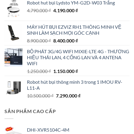
Robot hut bụi Lydsto YM-G2D-W03 Trắng
Giá
Giá
4.790.000
₫
4.190.000
₫
gốc
hiện
là:
tại
MÁY HÚT BỤI EZVIZ RH1 THÔNG MINH VỆ
4.790.000 ₫.
là:
SINH LÀM SẠCH MỌI GÓC CẠNH
4.190.000 ₫.
Giá
Giá
8.900.000
₫
8.400.000
₫
gốc
hiện
BỘ PHÁT 3G/4G WIFI MIXIE-LTE 4G - THƯƠNG
là:
tại
HIỆU THÁI LAN, 4 CỔNG LAN VÀ 4 ANTENA
8.900.000 ₫.
là:
WIFI
8.400.000 ₫.
Giá
Giá
1.250.000
₫
1.150.000
₫
gốc
hiện
Robot hút bụi thông minh 3 trong 1 IMOU RV-
là:
tại
L11-A
1.250.000 ₫.
là:
Giá
Giá
10.500.000
₫
7.290.000
₫
1.150.000 ₫.
gốc
hiện
là:
tại
SẢN PHẨM CAO CẤP
10.500.000 ₫.
là:
7.290.000 ₫.
DHI-XVR5104C-4M