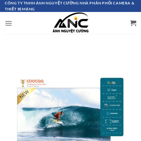
Bỏ
CÔNG TY TNHH ÁNH NGUYỆT CƯỜNG NHÀ PHÂN PHỐI CAMERA &
THIẾT BỊ MẠNG
qua
nội
dung