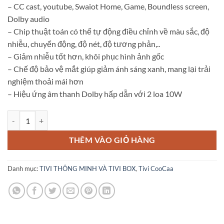
– CC cast, youtube, Swaiot Home, Game, Boundless screen,
Dolby audio
– Chip thuật toán có thể tự động điều chỉnh về màu sắc, độ
nhiễu, chuyển động, độ nét, độ tương phản,..
– Giảm nhiễu tốt hơn, khôi phục hình ảnh gốc
– Chế độ bảo vệ mắt giúp giảm ánh sáng xanh, mang lại trải
nghiệm thoải mái hơn
– Hiệu ứng âm thanh Dolby hấp dẫn với 2 loa 10W
Smart TV 43 inch Coocaa 43S3U số lượng
THÊM VÀO GIỎ HÀNG
Danh mục:
TIVI THÔNG MINH VÀ TIVI BOX
,
Tivi CooCaa