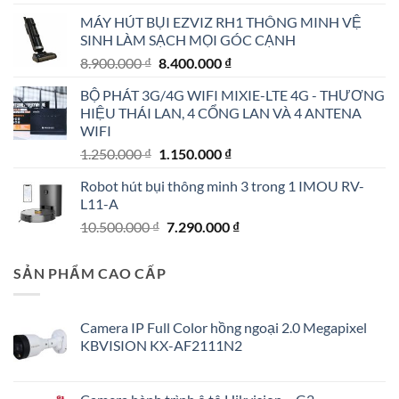
là:
tại
MÁY HÚT BỤI EZVIZ RH1 THÔNG MINH VỆ
4.790.000 ₫.
là:
SINH LÀM SẠCH MỌI GÓC CẠNH
4.190.000 ₫.
Giá
Giá
8.900.000
₫
8.400.000
₫
gốc
hiện
BỘ PHÁT 3G/4G WIFI MIXIE-LTE 4G - THƯƠNG
là:
tại
HIỆU THÁI LAN, 4 CỔNG LAN VÀ 4 ANTENA
8.900.000 ₫.
là:
WIFI
8.400.000 ₫.
Giá
Giá
1.250.000
₫
1.150.000
₫
gốc
hiện
Robot hút bụi thông minh 3 trong 1 IMOU RV-
là:
tại
L11-A
1.250.000 ₫.
là:
Giá
Giá
10.500.000
₫
7.290.000
₫
1.150.000 ₫.
gốc
hiện
là:
tại
SẢN PHẨM CAO CẤP
10.500.000 ₫.
là:
7.290.000 ₫.
Camera IP Full Color hồng ngoại 2.0 Megapixel
KBVISION KX-AF2111N2