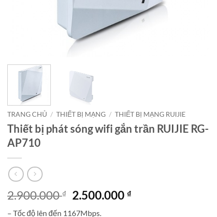
TRANG CHỦ
/
THIẾT BỊ MẠNG
/
THIẾT BỊ MẠNG RUIJIE
Thiết bị phát sóng wifi gắn trần RUIJIE RG-
AP710
Giá
Giá
2.900.000
2.500.000
₫
₫
gốc
hiện
– Tốc độ lên đến 1167Mbps.