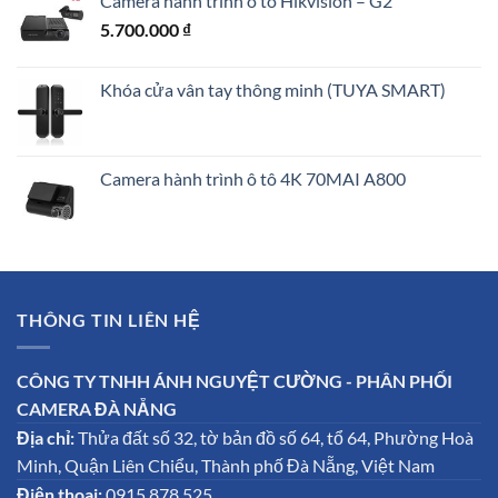
Camera hành trình ô tô Hikvision – G2
5.700.000
₫
Khóa cửa vân tay thông minh (TUYA SMART)
Camera hành trình ô tô 4K 70MAI A800
THÔNG TIN LIÊN HỆ
CÔNG TY TNHH ÁNH NGUYỆT CƯỜNG - PHÂN PHỐI
CAMERA ĐÀ NẴNG
Địa chỉ:
Thửa đất số 32, tờ bản đồ số 64, tổ 64, Phường Hoà
Minh, Quận Liên Chiểu, Thành phố Đà Nẵng, Việt Nam
Điện thoai:
0915.878.525