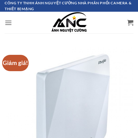
Bỏ
CÔNG TY TNHH ÁNH NGUYỆT CƯỜNG NHÀ PHÂN PHỐI CAMERA &
THIẾT BỊ MẠNG
qua
nội
dung
Giảm giá!