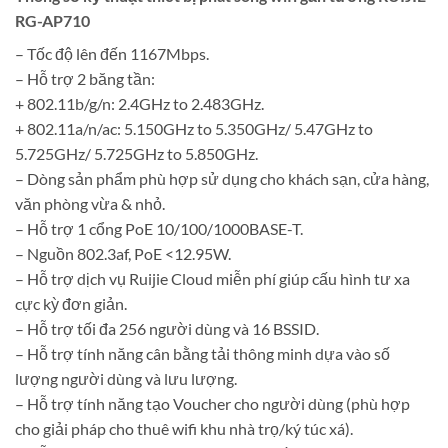
RG-AP710
– Tốc độ lên đến 1167Mbps.
– Hỗ trợ 2 băng tần:
+ 802.11b/g/n: 2.4GHz to 2.483GHz.
+ 802.11a/n/ac: 5.150GHz to 5.350GHz/ 5.47GHz to
5.725GHz/ 5.725GHz to 5.850GHz.
– Dòng sản phẩm phù hợp sử dụng cho khách sạn, cửa hàng,
văn phòng vừa & nhỏ.
– Hỗ trợ 1 cổng PoE 10/100/1000BASE-T.
– Nguồn 802.3af, PoE <12.95W.
– Hỗ trợ dịch vụ Ruijie Cloud miễn phí giúp cấu hình tư xa
cực kỳ đơn giản.
– Hỗ trợ tối đa 256 người dùng và 16 BSSID.
– Hỗ trợ tính năng cân bằng tải thông minh dựa vào số
lượng người dùng và lưu lượng.
– Hỗ trợ tính năng tạo Voucher cho người dùng (phù hợp
cho giải pháp cho thuê wifi khu nhà trọ/ký túc xá).