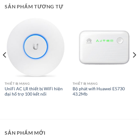
SẢN PHẨM TƯƠNG TỰ
THIẾT BỊ MẠNG
THIẾT BỊ MẠNG
UniFi AC LR thiết bị WiFi hiện
Bộ phát wifi Huawei E5730
đại hổ trợ 100 kết nối
43.2Mb
SẢN PHẨM MỚI