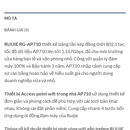
MÔ TẢ
ĐÁNH GIÁ (0)
RUIJIE RG-AP710
thiết kế băng tần kép đồng thời 802.11ac,
tốc độ dữ liệu AP710 lên tới 1.167Gbps, đủ cho môi trường
cửa hàng bán lẻ và văn phòng nhỏ. Cộng với quản lý đám
mây 100% và Bảo hành 3 năm, AP710 nhập cảnh cung cấp
sự cân bằng hoàn hảo về hiệu suất giá cho người dùng
doanh nghiệp vừa và nhỏ.
Thiết bị Access point wifi trong nhà AP710
sử dụng thiết kế
đơn giản và phong cách để phù hợp với các kịch bản khác
nhau. Không cài đặt phần mềm, Cung cấp nhanh 4 bước bởi
ứng dụng di động đám mây của Ruijie
Thông số kỹ thuật thiết bị phát sóng wifi gắn tường RUIJIE