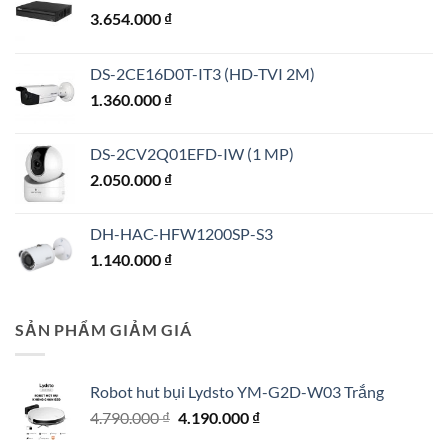
3.654.000
₫
DS-2CE16D0T-IT3 (HD-TVI 2M)
1.360.000
₫
DS-2CV2Q01EFD-IW (1 MP)
2.050.000
₫
DH-HAC-HFW1200SP-S3
1.140.000
₫
SẢN PHẨM GIẢM GIÁ
Robot hut bụi Lydsto YM-G2D-W03 Trắng
Giá
Giá
4.790.000
₫
4.190.000
₫
gốc
hiện