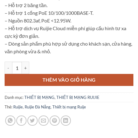
là:
tại
– Hỗ trợ 2 băng tần.
2.900.000 ₫.
là:
– Hỗ trợ 1 cổng PoE 10/100/1000BASE-T.
2.500.000 ₫.
– Nguồn 802.3af, PoE <12.95W.
– Hỗ trợ dịch vụ Ruijie Cloud miễn phí giúp cấu hình tư xa
cực kỳ đơn giản.
– Dòng sản phẩm phù hợp sử dụng cho khách sạn, cửa hàng,
văn phòng vừa & nhỏ.
Thiết bị phát sóng wifi gắn trần RUIJIE RG-AP710 số lượng
THÊM VÀO GIỎ HÀNG
Danh mục:
THIẾT BỊ MẠNG
,
THIẾT BỊ MẠNG RUIJIE
Thẻ:
Ruijie
,
Ruijie Đà Nẵng
,
Thiết bị mạng Ruije