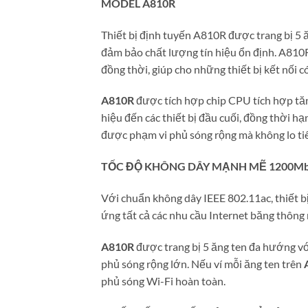
MODEL A810R
Thiết bị định tuyến A810R được trang bị 5
đảm bảo chất lượng tín hiệu ổn định. A810
đồng thời, giúp cho những thiết bị kết nối c
A810R
được tích hợp chip CPU tích hợp tăn
hiệu đến các thiết bị đầu cuối, đồng thời h
được phạm vi phủ sóng rộng mà không lo tiê
TỐC ĐỘ KHÔNG DÂY MẠNH MẼ 1200
Mb
Với chuẩn không dây IEEE 802.11ac, thiết b
ứng tất cả các nhu cầu Internet băng thông 
A810R
được trang bị 5 ăng ten đa hướng vớ
phủ sóng rộng lớn. Nếu ví mỗi ăng ten trên
phủ sóng Wi-Fi hoàn toàn.