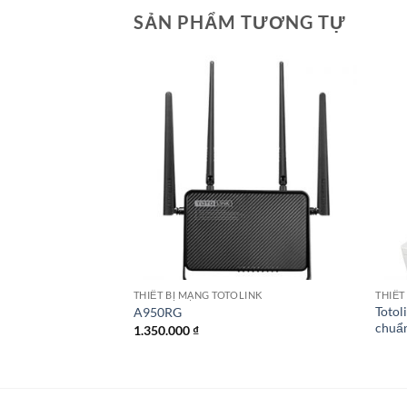
SẢN PHẨM TƯƠNG TỰ
LINK
THIẾT BỊ MẠNG TOTOLINK
THIẾT
Totol
A950RG
chuẩ
1.350.000
₫