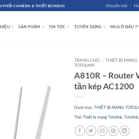
Khuyến mãi
Hư
 PHỐI CAMERA & THIẾT BỊ MẠNG
THIỆU
SẢN PHẨM
TIN TỨC
TUYỂN DỤNG
MUA Ở ĐÂU ??
TRANG CHỦ
/
THIẾT BỊ MẠNG
TOTOLINK
A810R – Router 
tần kép AC1200
Danh mục:
THIẾT BỊ MẠNG TOTOL
Thẻ:
Thiết bị mạng Totolink
,
Totolink