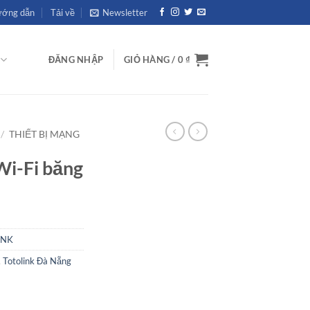
ớng dẫn
Tải về
Newsletter
ĐĂNG NHẬP
GIỎ HÀNG /
0
₫
/
THIẾT BỊ MẠNG
Wi-Fi băng
INK
,
Totolink Đà Nẵng