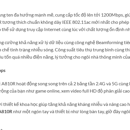
 ăng ten đa hướng mạnh mẽ, cung cấp tốc độ lên tới 1200Mbps, g
R tương thích chuẩn không dây IEEE 802.11ac mới nhất cho phép 
ó thể sử dụng truy cập Internet cùng lúc với chất lượng ổn định nh
g cường khả năng xử lý dữ liệu cùng công nghệ Beamforming tiên t
ạn chế tình trạng nhiễu sóng. Công suất tiêu thụ trung bình cùng
u tốn quá nhiều điện năng, lý tưởng cho ngôi nhà thông minh của
ps
ị A810R hoạt động song song trên cả 2 băng tần 2.4G và 5G cùng 
rộng của bạn như game online, xem video full HD độ phân giải cao,
i thiết kế khoa học giúp tăng khả năng kháng nhiễu và nâng cao 
A810R
như một ngón tay và thiết bị như lòng bàn tay, giờ đây ng