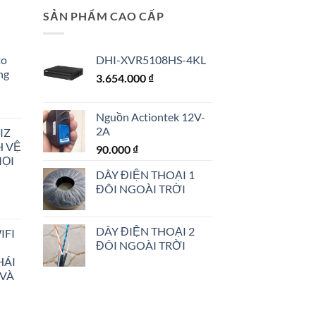
SẢN PHẨM CAO CẤP
to
DHI-XVR5108HS-4KL
ng
3.654.000
₫
Nguồn Actiontek 12V-
2A
IZ
H VỆ
90.000
₫
MỌI
00 ₫.
DÂY ĐIỆN THOẠI 1
ĐÔI NGOÀI TRỜI
DÂY ĐIỆN THOẠI 2
IFI
ĐÔI NGOÀI TRỜI
HÁI
00 ₫.
 VÀ