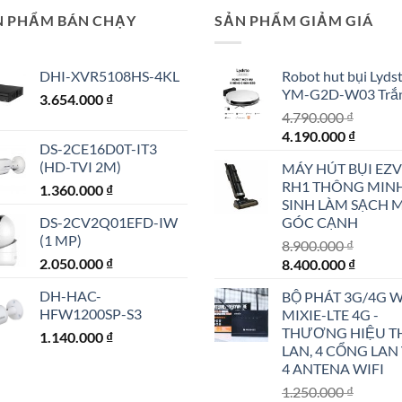
N PHẨM BÁN CHẠY
SẢN PHẨM GIẢM GIÁ
DHI-XVR5108HS-4KL
Robot hut bụi Lyds
YM-G2D-W03 Trắ
3.654.000
₫
4.790.000
₫
Giá
Giá
4.190.000
₫
DS-2CE16D0T-IT3
gốc
hiện
(HD-TVI 2M)
MÁY HÚT BỤI EZV
là:
tại
RH1 THÔNG MIN
1.360.000
₫
4.790.000 ₫.
là:
SINH LÀM SẠCH 
4.190.0
DS-2CV2Q01EFD-IW
GÓC CẠNH
(1 MP)
8.900.000
₫
2.050.000
₫
Giá
Giá
8.400.000
₫
gốc
hiện
DH-HAC-
BỘ PHÁT 3G/4G W
là:
tại
HFW1200SP-S3
MIXIE-LTE 4G -
8.900.000 ₫.
là:
THƯƠNG HIỆU T
1.140.000
₫
8.400.0
LAN, 4 CỔNG LAN
4 ANTENA WIFI
1.250.000
₫