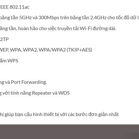
 IEEE 802.11ac
n băng tần 5GHz và 300Mbps trên băng tần 2.4GHz cho tốc độ dữ 
băng tần, hoàn hảo cho việc truyền tải Wi-Fi đường dài.
L2TP
it WEP, WPA, WPA2, WPA/WPA2 (TKIP+AES)
 bấm WPS
ing và Port Forwarding.
g với tính năng Repeater và WDS
hị giúp bạn cấu hình thiết bị với các bước đơn giản nhất