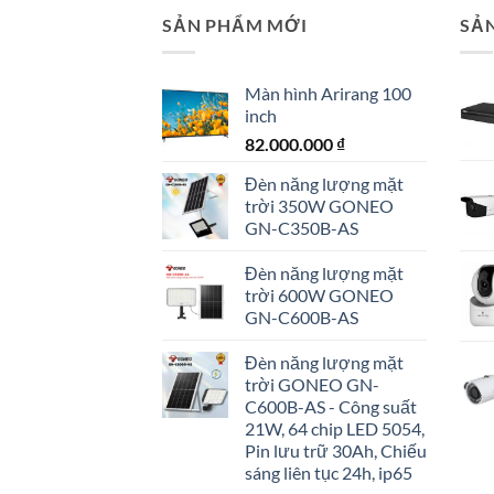
SẢN PHẨM MỚI
SẢ
Màn hình Arirang 100
inch
82.000.000
₫
Đèn năng lượng mặt
trời 350W GONEO
GN-C350B-AS
Đèn năng lượng mặt
trời 600W GONEO
GN-C600B-AS
Đèn năng lượng mặt
trời GONEO GN-
C600B-AS - Công suất
21W, 64 chip LED 5054,
Pin lưu trữ 30Ah, Chiếu
sáng liên tục 24h, ip65