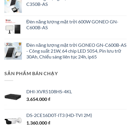
C350B-AS
Đèn năng lượng mặt trời 600W GONEO GN-
C600B-AS
Đèn năng lượng mặt trời GONEO GN-C600B-AS
- Công suất 21W, 64 chip LED 5054, Pin lưu trữ
30Ah, Chiếu sáng liên tục 24h, ip65
SẢN PHẨM BÁN CHẠY
DHI-XVR5108HS-4KL
3.654.000
₫
DS-2CE16D0T-IT3 (HD-TVI 2M)
1.360.000
₫