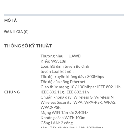
MÔ TẢ
ĐÁNH GIÁ (0)
THÔNG SỐ KỸ THUẬT
Thương hiệu: HUAWEI
Kiểu: WS318n
Loại: Bộ định tuyến Bộ định
tuyến Loại kết nối:
Tốc độ truyền không dây : 300Mbps
Tốc độ của cổng Ethernet:
Giao thức mạng 10 / 100Mbps : IEEE 802.11b,
CHUNG
IEEE 802.11g, IEEE 802.11n
Chuẩn không dây: Wireless G, Wireless N
Wireless Security: WPA, WPA-PSK, WPA2,
WPA2-PSK
Mạng WiFi Tần số: 2.4GHz
Khoảng cách WiFi: 100m
Cổng LAN: 2 cổng
Max. Tốc độ dữ liệu LAN: 100Mbps