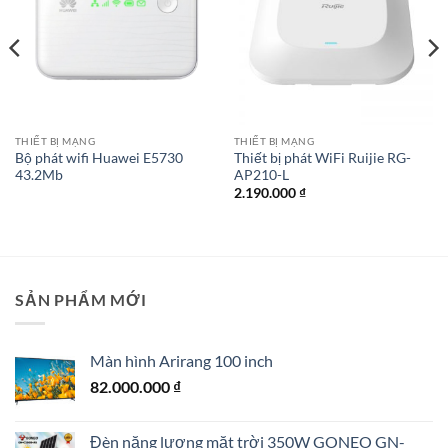
THIẾT BỊ MẠNG
THIẾT BỊ MẠNG
Bộ phát wifi Huawei E5730
Thiết bị phát WiFi Ruijie RG-
43.2Mb
AP210-L
2.190.000
₫
SẢN PHẨM MỚI
Màn hình Arirang 100 inch
82.000.000
₫
Đèn năng lượng mặt trời 350W GONEO GN-