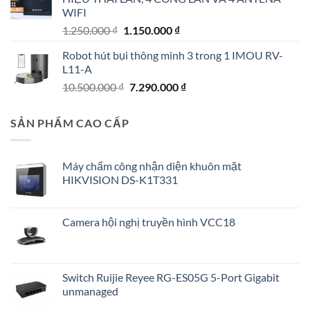
8.900.000 ₫.
là:
WIFI
8.400.000 ₫.
Giá
Giá
1.250.000
₫
1.150.000
₫
gốc
hiện
Robot hút bụi thông minh 3 trong 1 IMOU RV-
là:
tại
L11-A
1.250.000 ₫.
là:
Giá
Giá
10.500.000
₫
7.290.000
₫
1.150.000 ₫.
gốc
hiện
là:
tại
SẢN PHẨM CAO CẤP
10.500.000 ₫.
là:
7.290.000 ₫.
Máy chấm công nhận diện khuôn mặt
HIKVISION DS-K1T331
Camera hội nghị truyền hình VCC18
Switch Ruijie Reyee RG-ES05G 5-Port Gigabit
unmanaged