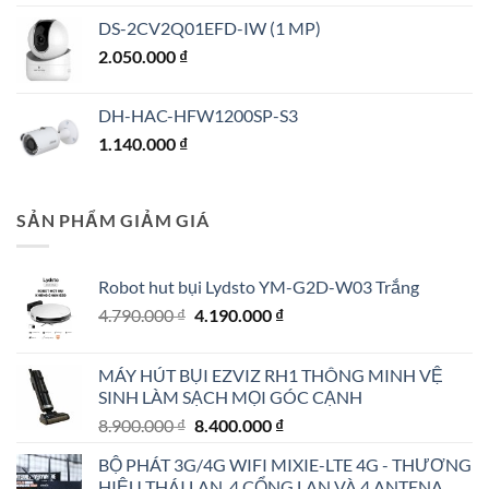
DS-2CV2Q01EFD-IW (1 MP)
2.050.000
₫
DH-HAC-HFW1200SP-S3
1.140.000
₫
SẢN PHẨM GIẢM GIÁ
Robot hut bụi Lydsto YM-G2D-W03 Trắng
Giá
Giá
4.790.000
₫
4.190.000
₫
gốc
hiện
là:
tại
MÁY HÚT BỤI EZVIZ RH1 THÔNG MINH VỆ
4.790.000 ₫.
là:
SINH LÀM SẠCH MỌI GÓC CẠNH
4.190.000 ₫.
Giá
Giá
8.900.000
₫
8.400.000
₫
gốc
hiện
BỘ PHÁT 3G/4G WIFI MIXIE-LTE 4G - THƯƠNG
là:
tại
HIỆU THÁI LAN, 4 CỔNG LAN VÀ 4 ANTENA