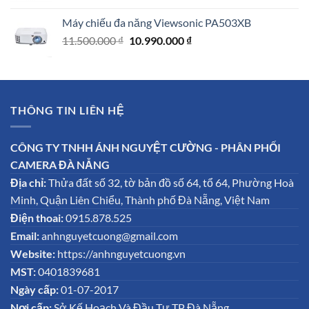
Máy chiếu đa năng Viewsonic PA503XB
Giá
Giá
11.500.000
₫
10.990.000
₫
gốc
hiện
là:
tại
11.500.000 ₫.
là:
10.990.000 ₫.
THÔNG TIN LIÊN HỆ
CÔNG TY TNHH ÁNH NGUYỆT CƯỜNG - PHÂN PHỐI
CAMERA ĐÀ NẴNG
Địa chỉ:
Thửa đất số 32, tờ bản đồ số 64, tổ 64, Phường Hoà
Minh, Quận Liên Chiểu, Thành phố Đà Nẵng, Việt Nam
Điện thoai:
0915.878.525
Email:
anhnguyetcuong@gmail.com
Website:
https://anhnguyetcuong.vn
MST:
0401839681
Ngày cấp:
01-07-2017
Nơi cấp:
Sở Kế Hoạch Và Đầu Tư TP Đà Nẵng