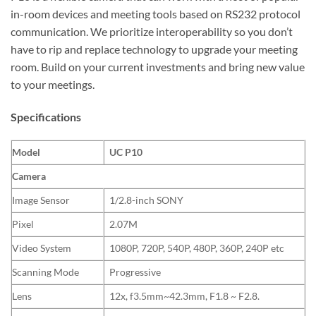
in-room devices and meeting tools based on RS232 protocol
communication. We prioritize interoperability so you don’t
have to rip and replace technology to upgrade your meeting
room. Build on your current investments and bring new value
to your meetings.
Specifications
Model
UC P10
Camera
Image Sensor
1/2.8-inch SONY
Pixel
2.07M
Video System
1080P, 720P, 540P, 480P, 360P, 240P etc
Scanning Mode
Progressive
Lens
12x, f3.5mm~42.3mm, F1.8 ~ F2.8.