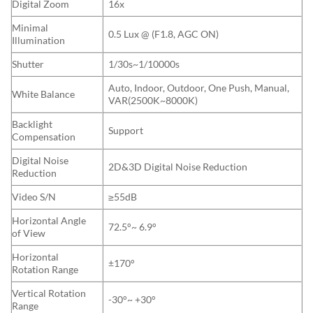
Digital Zoom
16x
Minimal
0.5 Lux @ (F1.8, AGC ON)
Illumination
Shutter
1/30s~1/10000s
Auto, Indoor, Outdoor, One Push, Manual,
White Balance
VAR(2500K~8000K)
Backlight
Support
Compensation
Digital Noise
2D&3D Digital Noise Reduction
Reduction
Video S/N
≥55dB
Horizontal Angle
72.5°~ 6.9°
of View
Horizontal
±170°
Rotation Range
Vertical Rotation
-30°~ +30°
Range