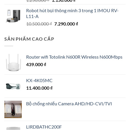
gốc
hiện
Robot hút bụi thông minh 3 trong 1 IMOU RV-
là:
tại
L11-A
1.250.000 ₫.
là:
Giá
Giá
10.500.000
₫
7.290.000
₫
1.150.000 ₫.
gốc
hiện
là:
tại
SẢN PHẨM CAO CẤP
10.500.000 ₫.
là:
7.290.000 ₫.
Router wifi Totolink N600R Wireless N600Mbps
439.000
₫
KX-4K05MC
11.400.000
₫
Bộ chống nhiểu Camera AHD/HD-CVI/TVI
LIRDBATHC200F