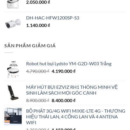
2.050.000
₫
DH-HAC-HFW1200SP-S3
1.140.000
₫
SẢN PHẨM GIẢM GIÁ
Robot hut bụi Lydsto YM-G2D-W03 Trắng
Giá
Giá
4.790.000
₫
4.190.000
₫
gốc
hiện
là:
tại
MÁY HÚT BỤI EZVIZ RH1 THÔNG MINH VỆ
4.790.000 ₫.
là:
SINH LÀM SẠCH MỌI GÓC CẠNH
4.190.000 ₫.
Giá
Giá
8.900.000
₫
8.400.000
₫
gốc
hiện
BỘ PHÁT 3G/4G WIFI MIXIE-LTE 4G - THƯƠNG
là:
tại
HIỆU THÁI LAN, 4 CỔNG LAN VÀ 4 ANTENA
8.900.000 ₫.
là:
WIFI
8.400.000 ₫.
Giá
Giá
1.250.000
₫
1.150.000
₫