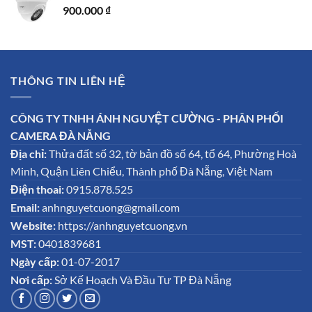
900.000
₫
THÔNG TIN LIÊN HỆ
CÔNG TY TNHH ÁNH NGUYỆT CƯỜNG - PHÂN PHỐI
CAMERA ĐÀ NẴNG
Địa chỉ:
Thửa đất số 32, tờ bản đồ số 64, tổ 64, Phường Hoà
Minh, Quận Liên Chiểu, Thành phố Đà Nẵng, Việt Nam
Điện thoai:
0915.878.525
Email:
anhnguyetcuong@gmail.com
Website:
https://anhnguyetcuong.vn
MST:
0401839681
Ngày cấp:
01-07-2017
Nơi cấp:
Sở Kế Hoạch Và Đầu Tư TP Đà Nẵng