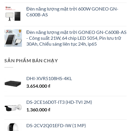
Đèn năng lượng mặt trời 600W GONEO GN-
C600B-AS
Đèn năng lượng mặt trời GONEO GN-C600B-AS
- Công suất 21W, 64 chip LED 5054, Pin lưu trữ
30Ah, Chiếu sáng liên tục 24h, ip65
SẢN PHẨM BÁN CHẠY
DHI-XVR5108HS-4KL
3.654.000
₫
DS-2CE16D0T-IT3 (HD-TVI 2M)
1.360.000
₫
DS-2CV2Q01EFD-IW (1 MP)