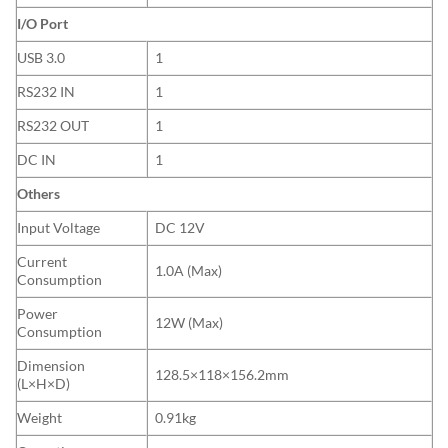
I/O Port
USB 3.0
1
RS232 IN
1
RS232 OUT
1
DC IN
1
Others
Input Voltage
DC 12V
Current
1.0A (Max)
Consumption
Power
12W (Max)
Consumption
Dimension
128.5×118×156.2mm
(L×H×D)
Weight
0.91kg