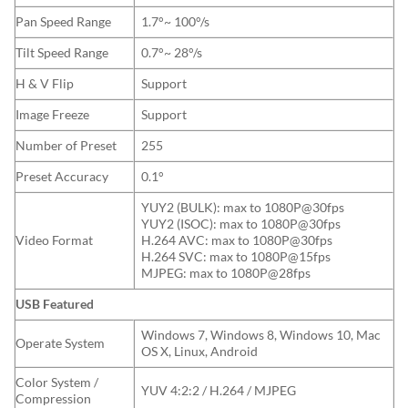
Pan Speed Range
1.7°~ 100°/s
Tilt Speed Range
0.7°~ 28°/s
H & V Flip
Support
Image Freeze
Support
Number of Preset
255
Preset Accuracy
0.1°
YUY2 (BULK): max to 1080P@30fps
YUY2 (ISOC): max to 1080P@30fps
Video Format
H.264 AVC: max to 1080P@30fps
H.264 SVC: max to 1080P@15fps
MJPEG: max to 1080P@28fps
USB Featured
Windows 7, Windows 8, Windows 10, Mac
Operate System
OS X, Linux, Android
Color System /
YUV 4:2:2 / H.264 / MJPEG
Compression