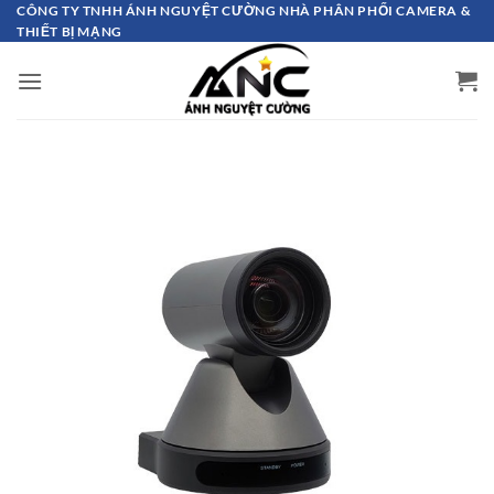
Bỏ
CÔNG TY TNHH ÁNH NGUYỆT CƯỜNG NHÀ PHÂN PHỐI CAMERA &
THIẾT BỊ MẠNG
qua
nội
dung