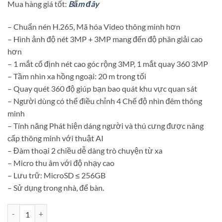
Mua hàng giá tốt:
Bấm đây
– Chuẩn nén H.265, Mã hóa Video thông minh hơn
– Hình ảnh độ nét 3MP + 3MP mang đến độ phân giải cao
hơn
– 1 mắt cố định nét cao góc rộng 3MP, 1 mắt quay 360 3MP
– Tầm nhìn xa hồng ngoại: 20 m trong tối
– Quay quét 360 độ giúp bạn bao quát khu vực quan sát
– Người dùng có thể điều chỉnh 4 Chế độ nhìn đêm thông
minh
– Tính năng Phát hiện dáng người và thú cưng được nâng
cấp thông minh với thuật AI
– Đàm thoại 2 chiều dễ dàng trò chuyện từ xa
– Micro thu âm với độ nhạy cao
– Lưu trữ: MicroSD ≤ 256GB
– Sử dụng trong nhà, để bàn.
Camera Wifi iMOU Ranger Dual 6MP IPC-S2XP-6M0WED 2 mắt số l