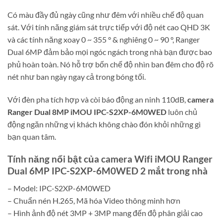
Có màu đầy đủ ngày cũng như đêm với nhiều chế độ quan
sát. Với tính năng giám sát trực tiếp với độ nét cao QHD 3K
và các tính năng xoay 0 ~ 355 ° & nghiêng 0 ~ 90 °, Ranger
Dual 6MP đảm bảo mọi ngóc ngách trong nhà bạn được bao
phủ hoàn toàn. Nó hỗ trợ bốn chế độ nhìn ban đêm cho độ rõ
nét như ban ngày ngay cả trong bóng tối.
Với đèn pha tích hợp và còi báo động an ninh 110dB,
camera
Ranger Dual 8MP iMOU IPC-S2XP-6M0WED
luôn chủ
động ngăn những vị khách không chào đón khỏi những gì
bạn quan tâm.
Tính năng nổi bật của camera Wifi iMOU Ranger
Dual 6MP IPC-S2XP-6M0WED 2 mắt trong nhà
– Model: IPC-S2XP-6M0WED
– Chuẩn nén H.265, Mã hóa Video thông minh hơn
– Hình ảnh độ nét 3MP + 3MP mang đến độ phân giải cao