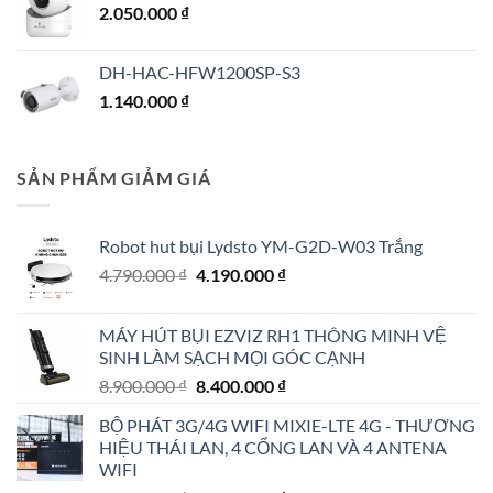
2.050.000
₫
DH-HAC-HFW1200SP-S3
1.140.000
₫
SẢN PHẨM GIẢM GIÁ
Robot hut bụi Lydsto YM-G2D-W03 Trắng
Giá
Giá
4.790.000
₫
4.190.000
₫
gốc
hiện
là:
tại
MÁY HÚT BỤI EZVIZ RH1 THÔNG MINH VỆ
4.790.000 ₫.
là:
SINH LÀM SẠCH MỌI GÓC CẠNH
4.190.000 ₫.
Giá
Giá
8.900.000
₫
8.400.000
₫
gốc
hiện
BỘ PHÁT 3G/4G WIFI MIXIE-LTE 4G - THƯƠNG
là:
tại
HIỆU THÁI LAN, 4 CỔNG LAN VÀ 4 ANTENA
8.900.000 ₫.
là:
WIFI
8.400.000 ₫.