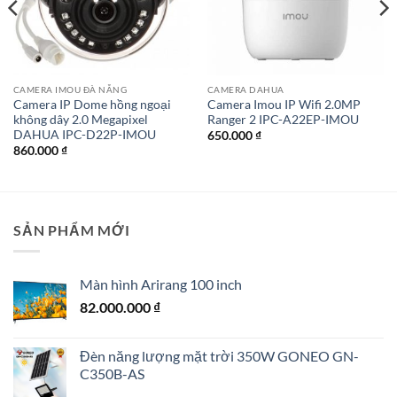
CAMERA IMOU ĐÀ NẴNG
CAMERA DAHUA
Camera IP Dome hồng ngoại
Camera Imou IP Wifi 2.0MP
không dây 2.0 Megapixel
Ranger 2 IPC-A22EP-IMOU
DAHUA IPC-D22P-IMOU
650.000
₫
860.000
₫
SẢN PHẨM MỚI
Màn hình Arirang 100 inch
82.000.000
₫
Đèn năng lượng mặt trời 350W GONEO GN-
C350B-AS