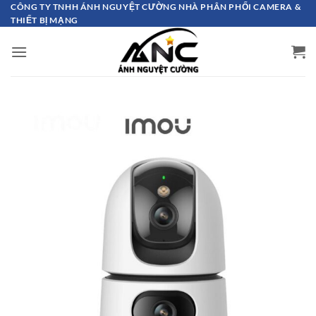
Bỏ
CÔNG TY TNHH ÁNH NGUYỆT CƯỜNG NHÀ PHÂN PHỐI CAMERA &
THIẾT BỊ MẠNG
qua
nội
dung