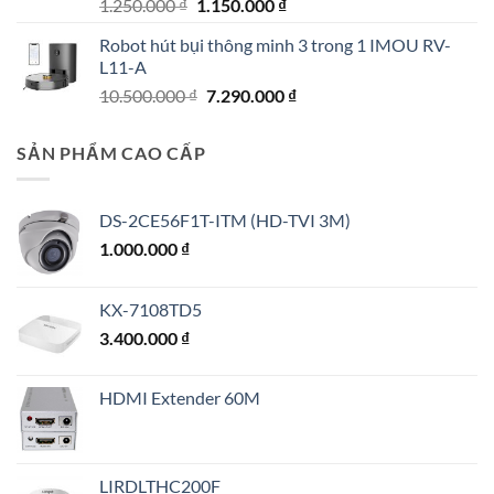
Giá
Giá
1.250.000
₫
1.150.000
₫
gốc
hiện
Robot hút bụi thông minh 3 trong 1 IMOU RV-
là:
tại
L11-A
1.250.000 ₫.
là:
Giá
Giá
10.500.000
₫
7.290.000
₫
1.150.000 ₫.
gốc
hiện
là:
tại
SẢN PHẨM CAO CẤP
10.500.000 ₫.
là:
7.290.000 ₫.
DS-2CE56F1T-ITM (HD-TVI 3M)
1.000.000
₫
KX-7108TD5
3.400.000
₫
HDMI Extender 60M
LIRDLTHC200F