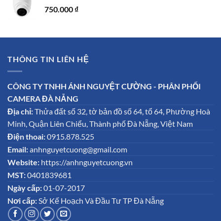
750.000
₫
THÔNG TIN LIÊN HỆ
CÔNG TY TNHH ÁNH NGUYỆT CƯỜNG - PHÂN PHỐI
CAMERA ĐÀ NẴNG
Địa chỉ:
Thửa đất số 32, tờ bản đồ số 64, tổ 64, Phường Hoà
Minh, Quận Liên Chiểu, Thành phố Đà Nẵng, Việt Nam
Điện thoai:
0915.878.525
Email:
anhnguyetcuong@gmail.com
Website:
https://anhnguyetcuong.vn
MST:
0401839681
Ngày cấp:
01-07-2017
Nơi cấp:
Sở Kế Hoạch Và Đầu Tư TP Đà Nẵng