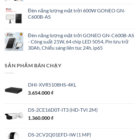
Đèn năng lượng mặt trời 600W GONEO GN-
C600B-AS
Đèn năng lượng mặt trời GONEO GN-C600B-AS
- Công suất 21W, 64 chip LED 5054, Pin lưu trữ
30Ah, Chiếu sáng liên tục 24h, ip65
SẢN PHẨM BÁN CHẠY
DHI-XVR5108HS-4KL
3.654.000
₫
DS-2CE16D0T-IT3 (HD-TVI 2M)
1.360.000
₫
DS-2CV2Q01EFD-IW (1 MP)