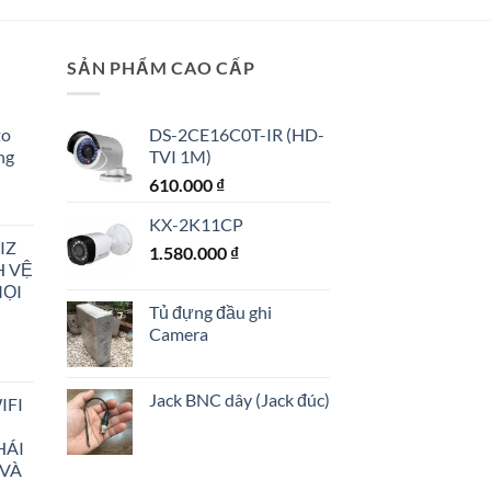
SẢN PHẨM CAO CẤP
to
DS-2CE16C0T-IR (HD-
ng
TVI 1M)
610.000
₫
KX-2K11CP
IZ
1.580.000
₫
H VỆ
MỌI
00 ₫.
Tủ đựng đầu ghi
Camera
Jack BNC dây (Jack đúc)
IFI
HÁI
00 ₫.
 VÀ