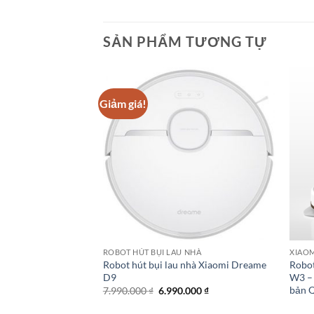
SẢN PHẨM TƯƠNG TỰ
Giảm giá!
 NHÀ
ROBOT HÚT BỤI LAU NHÀ
XIAOM
 nhà Xiaomi Dreame
Robot hút bụi lau nhà Xiaomi Dreame
Robot
c tế
D9
W3 – 
bản Q
Giá
Giá
7.990.000
₫
6.990.000
₫
gốc
hiện
là:
tại