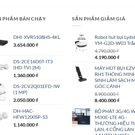
N PHẨM BÁN CHẠY
SẢN PHẨM GIẢM GIÁ
DHI-XVR5108HS-4KL
Robot hut bụi Lyds
YM-G2D-W03 Trắ
3.654.000
₫
4.790.000
₫
Giá
Giá
4.190.000
₫
DS-2CE16D0T-IT3
gốc
hiện
(HD-TVI 2M)
MÁY HÚT BỤI EZV
là:
tại
RH1 THÔNG MIN
1.360.000
₫
4.790.000 ₫.
là:
SINH LÀM SẠCH 
4.190.0
DS-2CV2Q01EFD-IW
GÓC CẠNH
(1 MP)
8.900.000
₫
2.050.000
₫
Giá
Giá
8.400.000
₫
gốc
hiện
DH-HAC-
BỘ PHÁT 3G/4G W
là:
tại
HFW1200SP-S3
MIXIE-LTE 4G -
8.900.000 ₫.
là:
THƯƠNG HIỆU T
1.140.000
₫
8.400.0
LAN, 4 CỔNG LAN