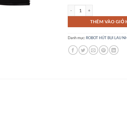
Chổi quét chữ V, 2 cái cho Liect
THÊM VÀO GIỎ
Danh mục:
ROBOT HÚT BỤI LAU N