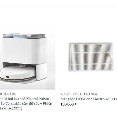
I ĐÀ NẴNG
ROBOT HÚT BỤI LAU NHÀ
 hút bụi lau nhà Xiaomi Lydsto
Màng lọc HEPA cho Liectroux C30
Tự động giặt, sấy, đổ rác – Phiên
150.000
₫
uốc tế (2023)