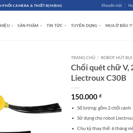
Khuyến mãi
Hư
 PHỐI CAMERA & THIẾT BỊ MẠNG
THIỆU
SẢN PHẨM
TIN TỨC
TUYỂN DỤNG
MUA Ở ĐÂU ??
TRANG CHỦ
/
ROBOT HÚT BỤI
Chổi quét chữ V, 
Liectroux C30B
150.000
₫
Số lượng: gồm 2 chổi cạnh
Sử dụng cho robot Liectro
Chu kỳ thay thế: 6 tháng mộ