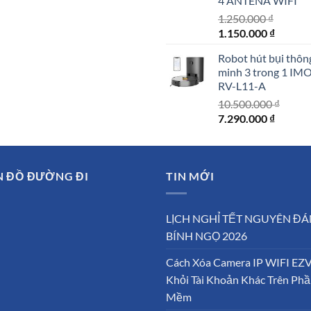
4 ANTENA WIFI
1.250.000
₫
Giá
Giá
1.150.000
₫
gốc
hiện
Robot hút bụi thôn
là:
tại
minh 3 trong 1 IM
1.250.000 ₫.
là:
RV-L11-A
1.150.0
10.500.000
₫
Giá
Giá
7.290.000
₫
gốc
hiện
là:
tại
10.500.000 ₫.
là:
N ĐỒ ĐƯỜNG ĐI
TIN MỚI
7.290.0
LỊCH NGHỈ TẾT NGUYÊN ĐÁ
BÍNH NGỌ 2026
Cách Xóa Camera IP WIFI EZ
Khỏi Tài Khoản Khác Trên Ph
Mềm