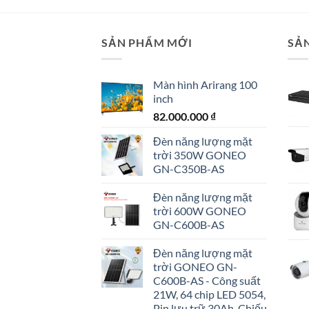
7.990.000 ₫.
là:
6.990.000 ₫.
SẢN PHẨM MỚI
SẢ
Màn hình Arirang 100
inch
82.000.000
₫
Đèn năng lượng mặt
trời 350W GONEO
GN-C350B-AS
Đèn năng lượng mặt
trời 600W GONEO
GN-C600B-AS
Đèn năng lượng mặt
trời GONEO GN-
C600B-AS - Công suất
21W, 64 chip LED 5054,
Pin lưu trữ 30Ah, Chiếu