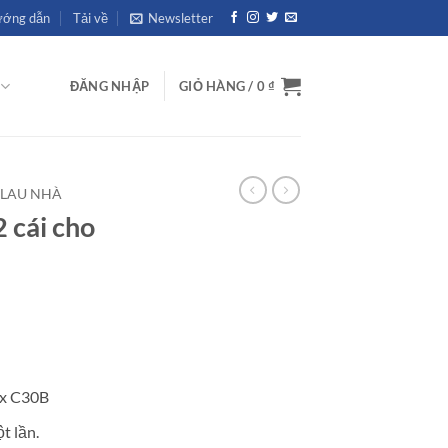
ớng dẫn
Tải về
Newsletter
ĐĂNG NHẬP
GIỎ HÀNG /
0
₫
 LAU NHÀ
2 cái cho
ux C30B
t lần.