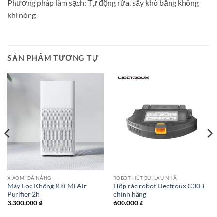
Phương pháp làm sạch: Tự động rửa, sấy khô bằng không
khí nóng
SẢN PHẨM TƯƠNG TỰ
XIAOMI ĐÀ NẴNG
ROBOT HÚT BỤI LAU NHÀ
Máy Lọc Không Khí Mi Air
Hộp rác robot Liectroux C30B
Purifier 2h
chính hãng
3.300.000
₫
600.000
₫