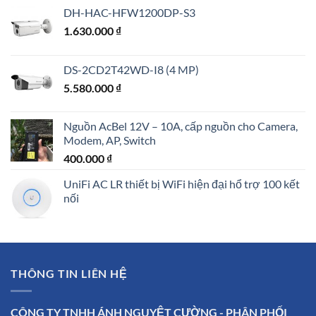
DH-HAC-HFW1200DP-S3
1.630.000
₫
DS-2CD2T42WD-I8 (4 MP)
5.580.000
₫
Nguồn AcBel 12V – 10A, cấp nguồn cho Camera,
Modem, AP, Switch
400.000
₫
UniFi AC LR thiết bị WiFi hiện đại hổ trợ 100 kết
nối
THÔNG TIN LIÊN HỆ
CÔNG TY TNHH ÁNH NGUYỆT CƯỜNG - PHÂN PHỐI