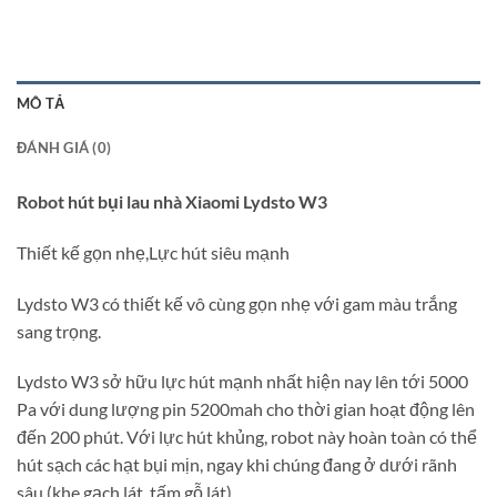
MÔ TẢ
ĐÁNH GIÁ (0)
Robot hút bụi lau nhà Xiaomi Lydsto W3
Thiết kế gọn nhẹ,Lực hút siêu mạnh
Lydsto W3 có thiết kế vô cùng gọn nhẹ với gam màu trắng
sang trọng.
Lydsto W3 sở hữu lực hút mạnh nhất hiện nay lên tới 5000
Pa với dung lượng pin 5200mah cho thời gian hoạt động lên
đến 200 phút. Với lực hút khủng, robot này hoàn toàn có thể
hút sạch các hạt bụi mịn, ngay khi chúng đang ở dưới rãnh
sâu (khe gạch lát, tấm gỗ lát).