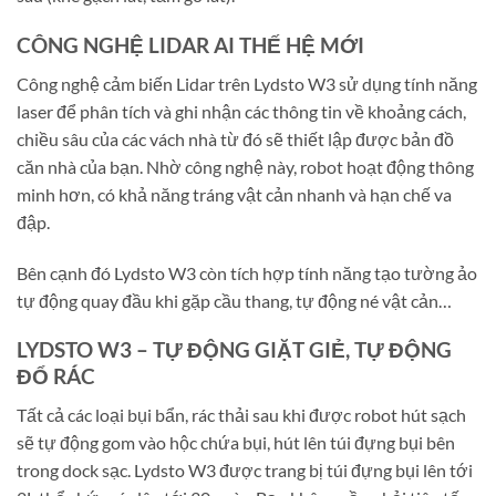
CÔNG NGHỆ LIDAR AI THẾ HỆ MỚI
Công nghệ cảm biến Lidar trên Lydsto W3 sử dụng tính năng
laser để phân tích và ghi nhận các thông tin về khoảng cách,
chiều sâu của các vách nhà từ đó sẽ thiết lập được bản đồ
căn nhà của bạn. Nhờ công nghệ này, robot hoạt động thông
minh hơn, có khả năng tráng vật cản nhanh và hạn chế va
đập.
Bên cạnh đó Lydsto W3 còn tích hợp tính năng tạo tường ảo
tự động quay đầu khi gặp cầu thang, tự động né vật cản…
LYDSTO W3 – TỰ ĐỘNG GIẶT GIẺ, TỰ ĐỘNG
ĐỔ RÁC
Tất cả các loại bụi bẩn, rác thải sau khi được robot hút sạch
sẽ tự động gom vào hộc chứa bụi, hút lên túi đựng bụi bên
trong dock sạc. Lydsto W3 được trang bị túi đựng bụi lên tới