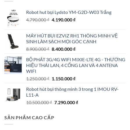
Robot hut bụi Lydsto YM-G2D-W03 Trắng
Giá
Giá
4.790.000
₫
4.190.000
₫
gốc
hiện
là:
tại
MÁY HÚT BỤI EZVIZ RH1 THÔNG MINH VỆ
4.790.000 ₫.
là:
SINH LÀM SẠCH MỌI GÓC CẠNH
4.190.000 ₫.
Giá
Giá
8.900.000
₫
8.400.000
₫
gốc
hiện
BỘ PHÁT 3G/4G WIFI MIXIE-LTE 4G - THƯƠNG
là:
tại
HIỆU THÁI LAN, 4 CỔNG LAN VÀ 4 ANTENA
8.900.000 ₫.
là:
WIFI
8.400.000 ₫.
Giá
Giá
1.250.000
₫
1.150.000
₫
gốc
hiện
Robot hút bụi thông minh 3 trong 1 IMOU RV-
là:
tại
L11-A
1.250.000 ₫.
là:
Giá
Giá
10.500.000
₫
7.290.000
₫
1.150.000 ₫.
gốc
hiện
là:
tại
SẢN PHẨM CAO CẤP
10.500.000 ₫.
là:
7.290.000 ₫.