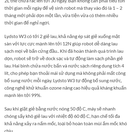
2L thể chứa rác lên tới 30 ngày. Bạn không cần phải tiêu tốn
thời gian mỗi ngày để vệ sinh robot mà thay vào đó là 1 – 2
tháng mới phải dọn một lần, vừa tiện vừa có thêm nhiều
thời gian để nghỉ ngơi.
Lydsto W3 có tới 2 giẻ lau, khả năng ép sát giẻ xuống mặt
sàn với lực cực mạnh lên tới 12N giúp robot dễ dàng lau
sạch mọi về bẩn cứng đầu.. Khi đã hoàn thành quá trình lau
dọn, robot sẽ trở về dock sạc và tự động làm sạch phần giẻ
lau. Hai bình chứa nước bẩn và nước sạch riêng dung tích 4
lít, cho phép bạn thoải mái sử dụng mà không phải mất công
bổ sung nước mỗi ngày. Lydsto W3 tự động bổ sung nước,
công nghệ khử khuẩn ozone nâng cao hiệu quả kháng khuẩn
mạnh lên tới 99%.
Sau khi giặt giẻ bằng nước nóng 50 độ C, máy sẽ nhanh
chóng sấy khô giẻ lau với nhiệt độ 60 độ C, hạn chế tối đa
khả năng xảy ra nấm mốc, loại bỏ hoàn toàn mùi ẩm mốc khó
chịu.