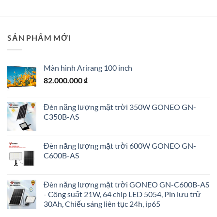
0 ₫.
SẢN PHẨM MỚI
Màn hình Arirang 100 inch
82.000.000
₫
Đèn năng lượng mặt trời 350W GONEO GN-
C350B-AS
Đèn năng lượng mặt trời 600W GONEO GN-
C600B-AS
Đèn năng lượng mặt trời GONEO GN-C600B-AS
- Công suất 21W, 64 chip LED 5054, Pin lưu trữ
30Ah, Chiếu sáng liên tục 24h, ip65