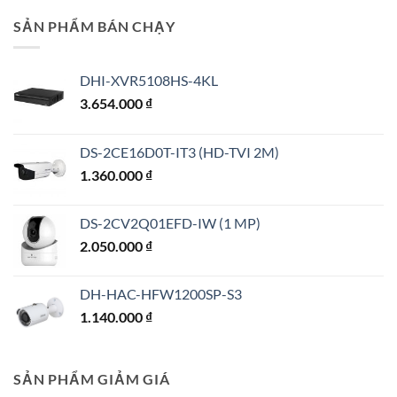
SẢN PHẨM BÁN CHẠY
DHI-XVR5108HS-4KL
3.654.000
₫
DS-2CE16D0T-IT3 (HD-TVI 2M)
1.360.000
₫
DS-2CV2Q01EFD-IW (1 MP)
2.050.000
₫
DH-HAC-HFW1200SP-S3
1.140.000
₫
SẢN PHẨM GIẢM GIÁ