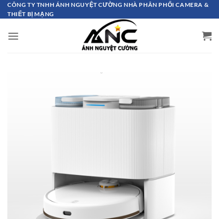
Bỏ
CÔNG TY TNHH ÁNH NGUYỆT CƯỜNG NHÀ PHÂN PHỐI CAMERA &
THIẾT BỊ MẠNG
qua
nội
dung