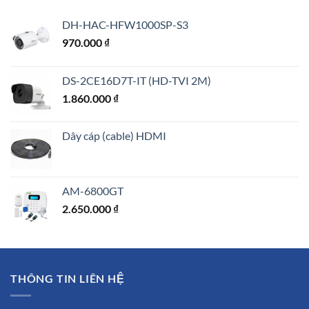
7.290.000 ₫.
DH-HAC-HFW1000SP-S3
970.000
₫
DS-2CE16D7T-IT (HD-TVI 2M)
1.860.000
₫
Dây cáp (cable) HDMI
AM-6800GT
2.650.000
₫
THÔNG TIN LIÊN HỆ