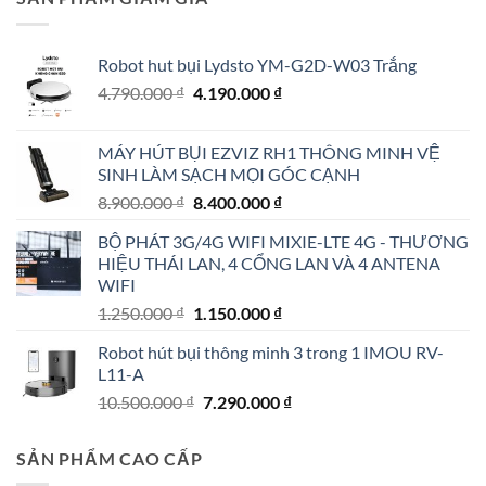
Robot hut bụi Lydsto YM-G2D-W03 Trắng
Giá
Giá
4.790.000
₫
4.190.000
₫
gốc
hiện
là:
tại
MÁY HÚT BỤI EZVIZ RH1 THÔNG MINH VỆ
4.790.000 ₫.
là:
SINH LÀM SẠCH MỌI GÓC CẠNH
4.190.000 ₫.
Giá
Giá
8.900.000
₫
8.400.000
₫
gốc
hiện
BỘ PHÁT 3G/4G WIFI MIXIE-LTE 4G - THƯƠNG
là:
tại
HIỆU THÁI LAN, 4 CỔNG LAN VÀ 4 ANTENA
8.900.000 ₫.
là:
WIFI
8.400.000 ₫.
Giá
Giá
1.250.000
₫
1.150.000
₫
gốc
hiện
Robot hút bụi thông minh 3 trong 1 IMOU RV-
là:
tại
L11-A
1.250.000 ₫.
là:
Giá
Giá
10.500.000
₫
7.290.000
₫
1.150.000 ₫.
gốc
hiện
là:
tại
SẢN PHẨM CAO CẤP
10.500.000 ₫.
là: