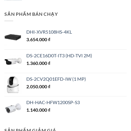
SẢN PHẨM BÁN CHẠY
DHI-XVR5108HS-4KL
3.654.000
₫
DS-2CE16D0T-IT3 (HD-TVI 2M)
1.360.000
₫
DS-2CV2Q01EFD-IW (1 MP)
2.050.000
₫
DH-HAC-HFW1200SP-S3
1.140.000
₫
SẢN PHẨM GIẢM GIÁ