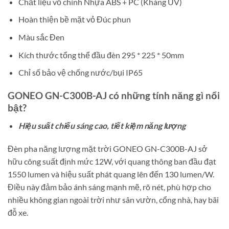
Chất liệu vỏ chính Nhựa ABS + PC (Kháng UV)
Hoàn thiện bề mặt vỏ Đúc phun
Màu sắc Đen
Kích thước tổng thể đầu đèn 295 * 225 * 50mm
Chỉ số bảo vệ chống nước/bụi IP65
GONEO GN-C300B-AJ có những tính năng gì nổi
bật?
Hiệu suất chiếu sáng cao, tiết kiệm năng lượng
Đèn pha năng lượng mặt trời GONEO GN-C300B-AJ sở
hữu công suất định mức 12W, với quang thông ban đầu đạt
1550 lumen và hiệu suất phát quang lên đến 130 lumen/W.
Điều này đảm bảo ánh sáng mạnh mẽ, rõ nét, phù hợp cho
nhiều không gian ngoài trời như sân vườn, cổng nhà, hay bãi
đỗ xe.