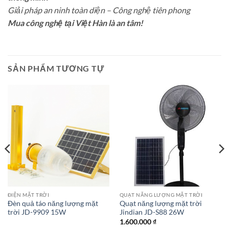
Giải pháp an ninh toàn diện – Công nghệ tiên phong
Mua công nghệ tại Việt Hàn là an tâm!
SẢN PHẨM TƯƠNG TỰ
ĐIỆN MẶT TRỜI
QUẠT NĂNG LƯỢNG MẶT TRỜI
Đèn quả táo năng lượng mặt
Quạt năng lượng mặt trời
trời JD-9909 15W
Jindian JD-S88 26W
1.600.000
₫