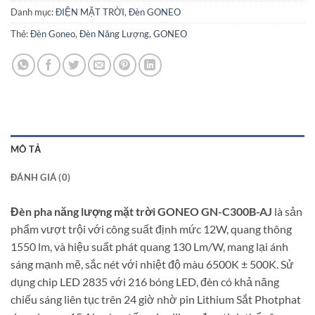
Danh mục:
ĐIỆN MẶT TRỜI
,
Đèn GONEO
Thẻ:
Đèn Goneo
,
Đèn Năng Lượng
,
GONEO
MÔ TẢ
ĐÁNH GIÁ (0)
Đèn pha năng lượng mặt trời GONEO GN-C300B-AJ
là sản
phẩm vượt trội với công suất định mức 12W, quang thông
1550 lm, và hiệu suất phát quang 130 Lm/W, mang lại ánh
sáng mạnh mẽ, sắc nét với nhiệt độ màu 6500K ± 500K. Sử
dụng chip LED 2835 với 216 bóng LED, đèn có khả năng
chiếu sáng liên tục trên 24 giờ nhờ pin Lithium Sắt Photphat