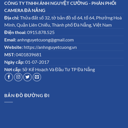
CÔNG TY TNHH ÁNH NGUYỆT CƯỜNG - PHÂN PHỐI
CAMERA ĐÀ NẴNG
Địa chỉ:
Thửa đất số 32, tờ bản đồ số 64, tổ 64, Phường Hoà
Minh, Quận Liên Chiểu, Thành phố Đà Nẵng, Việt Nam
Điện thoai:
0915.878.525
Email:
anhnguyetcuong@gmail.com
Website:
https://anhnguyetcuong.vn
MST:
0401839681
Ngày cấp:
01-07-2017
Nơi cấp:
Sở Kế Hoạch Và Đầu Tư TP Đà Nẵng
BẢN ĐỒ ĐƯỜNG ĐI