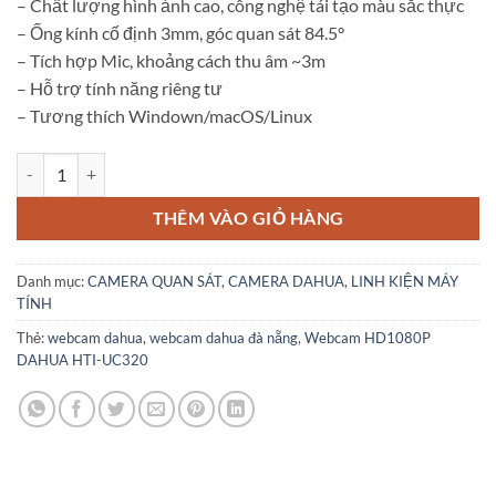
– Chất lượng hình ảnh cao, công nghệ tái tạo màu sắc thực
– Ống kính cố định 3mm, góc quan sát 84.5°
– Tích hợp Mic, khoảng cách thu âm ~3m
– Hỗ trợ tính năng riêng tư
– Tương thích Windown/macOS/Linux
Webcam HD1080P DAHUA HTI-UC320 số lượng
THÊM VÀO GIỎ HÀNG
Danh mục:
CAMERA QUAN SÁT
,
CAMERA DAHUA
,
LINH KIỆN MÁY
TÍNH
Thẻ:
webcam dahua
,
webcam dahua đà nẵng
,
Webcam HD1080P
DAHUA HTI-UC320