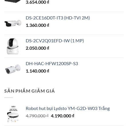
3.654.000
₫
DS-2CE16D0T-IT3 (HD-TVI 2M)
1.360.000
₫
DS-2CV2Q01EFD-IW (1 MP)
2.050.000
₫
DH-HAC-HFW1200SP-S3
1.140.000
₫
SẢN PHẨM GIẢM GIÁ
Robot hut bụi Lydsto YM-G2D-W03 Trắng
Giá
Giá
4.790.000
₫
4.190.000
₫
gốc
hiện
là:
tại