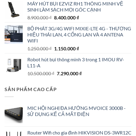
MÁY HÚT BỤI EZVIZ RH1 THÔNG MINH VỆ
4.790.000 ₫.
là:
SINH LÀM SẠCH MỌI GÓC CẠNH
4.190.000 ₫.
Giá
Giá
8.900.000
₫
8.400.000
₫
gốc
hiện
BỘ PHÁT 3G/4G WIFI MIXIE-LTE 4G - THƯƠNG
là:
tại
HIỆU THÁI LAN, 4 CỔNG LAN VÀ 4 ANTENA
8.900.000 ₫.
là:
WIFI
8.400.000 ₫.
Giá
Giá
1.250.000
₫
1.150.000
₫
gốc
hiện
Robot hút bụi thông minh 3 trong 1 IMOU RV-
là:
tại
L11-A
1.250.000 ₫.
là:
Giá
Giá
10.500.000
₫
7.290.000
₫
1.150.000 ₫.
gốc
hiện
là:
tại
SẢN PHẨM CAO CẤP
10.500.000 ₫.
là:
7.290.000 ₫.
MIC HỘI NGHỊ ĐA HƯỚNG MVOICE 3000B -
SỬ DỤNG KỂ CẢ MẤT ĐIỆN
Router Wifi cho gia đình HIKVISION DS-3WR12C