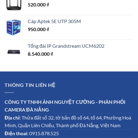
520.000
₫
Cáp Aptek 5E UTP 305M
950.000
₫
Tổng đài IP Grandstream UCM6202
8.540.000
₫
THÔNG TIN LIÊN HỆ
CÔNG TY TNHH ÁNH NGUYỆT CƯỜNG - PHÂN PHỐI
CAMERA ĐÀ NẴNG
Địa chỉ:
Thửa đất số 32, tờ bản đồ số 64, tổ 64, Phường Hoà
Minh, Quận Liên Chiểu, Thành phố Đà Nẵng, Việt Nam
Điện thoai:
0915.878.525