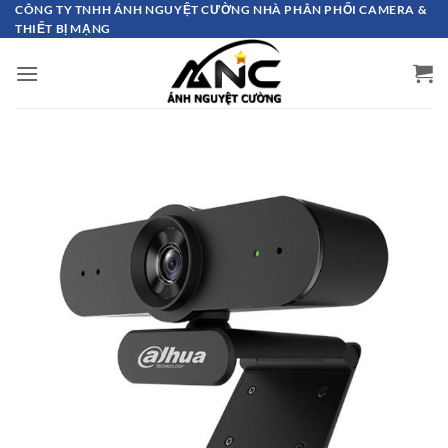
Bỏ
CÔNG TY TNHH ÁNH NGUYỆT CƯỜNG NHÀ PHÂN PHỐI CAMERA &
THIẾT BỊ MẠNG
qua
nội
dung