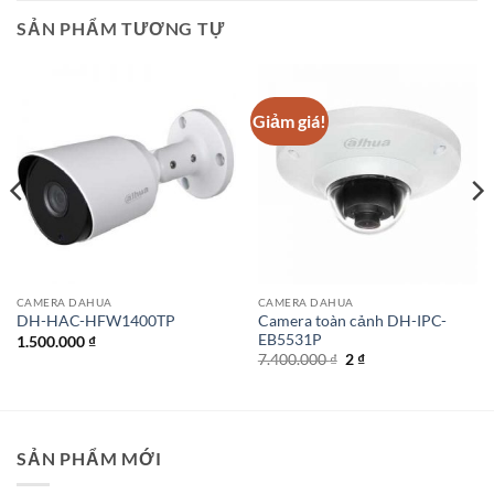
SẢN PHẨM TƯƠNG TỰ
Giảm giá!
CAMERA DAHUA
CAMERA DAHUA
Camera toàn cảnh DH-IPC-
DH-HAC-HFW1400TP
EB5531P
1.500.000
₫
Giá
Giá
7.400.000
₫
2
₫
gốc
hiện
là:
tại
7.400.000 ₫.
là:
2 ₫.
SẢN PHẨM MỚI