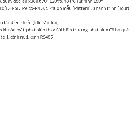
 quay dọc lên xuống 90° 120°/s, hỗ trợ lật hình 180°
ức (DH-SD, Pelco-P/D), 5 khuôn mẫu (Pattern), 8 hành trình (Tour
ao tác điều khiển (Idle Motion)
 khuôn mặt, phát hiện thay đổi hiện trường, phát hiện đồ bỏ quên
vào 1 kênh ra, 1 kênh RS485