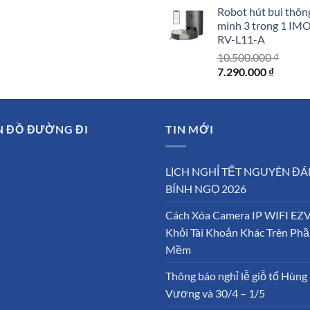
gốc
hiện
Robot hút bụi thôn
là:
tại
minh 3 trong 1 IM
1.250.000 ₫.
là:
RV-L11-A
1.150.0
10.500.000
₫
Giá
Giá
7.290.000
₫
gốc
hiện
là:
tại
10.500.000 ₫.
là:
N ĐỒ ĐƯỜNG ĐI
TIN MỚI
7.290.0
LỊCH NGHỈ TẾT NGUYÊN ĐÁ
BÍNH NGỌ 2026
Cách Xóa Camera IP WIFI EZ
Khỏi Tài Khoản Khác Trên Ph
Mềm
Thông báo nghỉ lễ giỗ tổ Hùng
Vương và 30/4 – 1/5