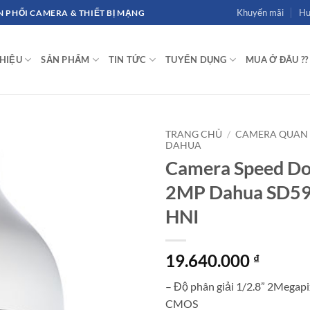
Khuyến mãi
Hư
 PHỐI CAMERA & THIẾT BỊ MẠNG
THIỆU
SẢN PHẨM
TIN TỨC
TUYỂN DỤNG
MUA Ở ĐÂU ??
TRANG CHỦ
/
CAMERA QUAN 
DAHUA
Camera Speed Do
2MP Dahua SD5
HNI
19.640.000
₫
– Độ phân giải 1/2.8” 2Megap
CMOS