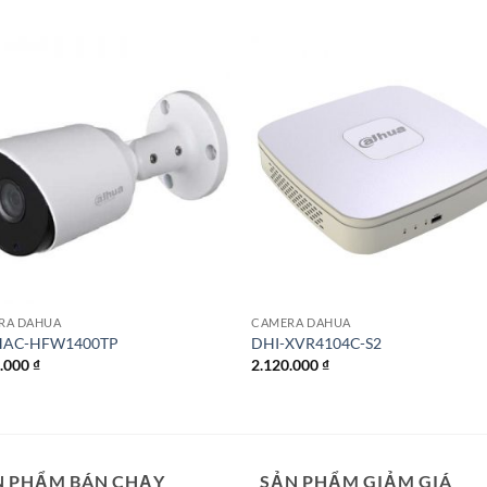
RA DAHUA
CAMERA DAHUA
HAC-HFW1400TP
DHI-XVR4104C-S2
0.000
₫
2.120.000
₫
N PHẨM BÁN CHẠY
SẢN PHẨM GIẢM GIÁ