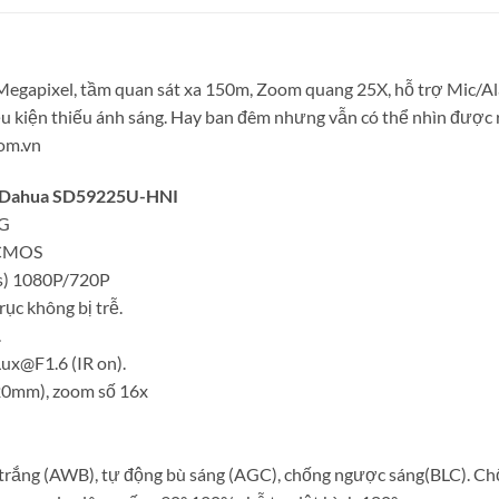
 Megapixel, tầm quan sát xa 150m, Zoom quang 25X, hỗ trợ Mic/A
iều kiện thiếu ánh sáng. Hay ban đêm nhưng vẫn có thể nhìn đượ
com.vn
P Dahua SD59225U-HNI
EG
R CMOS
fps) 1080P/720P
rục không bị trễ.
.
ux@F1.6 (IR on).
20mm), zoom số 16x
g trắng (AWB), tự động bù sáng (AGC), chống ngược sáng(BLC). 