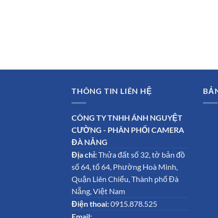
THÔNG TIN LIÊN HỆ
BẢ
CÔNG TY TNHH ÁNH NGUYỆT
CƯỜNG - PHÂN PHỐI CAMERA
ĐÀ NẴNG
Địa chỉ:
Thửa đất số 32, tờ bản đồ
số 64, tổ 64, Phường Hoà Minh,
Quận Liên Chiểu, Thành phố Đà
Nẵng, Việt Nam
Điện thoai:
0915.878.525
Email: