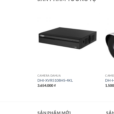
CAMERA DAHUA
CAME
0MP IPC-C22EP-
DHI-XVR5108HS-4KL
DH-
 hãng
3.654.000
₫
1.50
SẢN PHẨM MỚI
SẢ