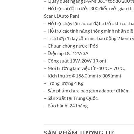
– Quay quét ngang (PAN) 360° tốc độ 200°/s,
– Hỗ trợ cài đặt trước 300 điểm với giao th
Scan), (Auto Pan)
– Hỗ trợ chạy lại các cài đặt trước khi có th
– Hỗ trợ các tính năng thông minh nhận diện
– Tích hợp 1 dây cắm míc, báo động 2 kênh 
– Chuẩn chống nước IP66
– Điện áp DC 12V/3A
– Công suất 13W, 20W (IR on)
– Môi trường làm việc từ -40ºC ~ 70ºC,
– Kích thước Φ186.0(mm) x 309(mm)
– Trọng lượng 4 Kg
– Sản phẩm chưa bao gồm adapter đi kèm
– Sản xuất tại Trung Quốc.
– Bảo hành: 24 tháng.
SẢN PHẨM TƯƠNG TỰ