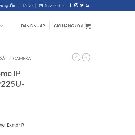
ớng dẫn
Tải về
Newsletter
ĐĂNG NHẬP
GIỎ HÀNG /
0
₫
SÁT
/
CAMERA
me IP
9225U-
ixel Exmor R