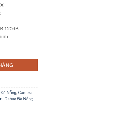
5X
x
DR 120dB
minh
ua SD59225U-HNI số lượng
 HÀNG
 Đà Nẵng
,
Camera
rị
,
Dahua Đà Nẵng