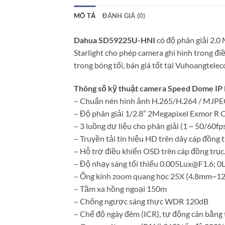
MÔ TẢ
ĐÁNH GIÁ (0)
Dahua SD59225U-HNI
có độ phân giải 2.0
Starlight cho phép camera ghi hình trong đ
trong bóng tối, bán giá tốt tại Vuhoangtele
Thông số kỹ thuật camera Speed Dome I
– Chuẩn nén hình ảnh H.265/H.264 / MJP
– Độ phân giải 1/2.8” 2Megapixel Exmor 
– 3 luồng dự liệu cho phân giải (1 ~ 50/60
– Truyền tải tín hiệu HD trên dây cáp đồng t
– Hỗ trợ điều khiển OSD trên cáp đồng trục
– Độ nhạy sáng tối thiểu 0.005Lux@F1.6; 0L
– Ống kính zoom quang học 25X (4.8mm~1
– Tầm xa hồng ngoại 150m
– Chống ngược sáng thực WDR 120dB
– Chế độ ngày đêm (ICR), tự động cân bằn