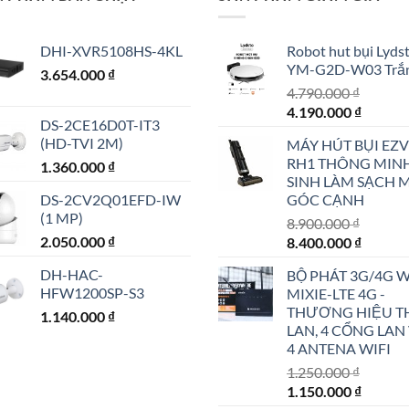
DHI-XVR5108HS-4KL
Robot hut bụi Lyds
YM-G2D-W03 Trắ
3.654.000
₫
4.790.000
₫
Giá
Giá
4.190.000
₫
DS-2CE16D0T-IT3
gốc
hiện
(HD-TVI 2M)
MÁY HÚT BỤI EZV
là:
tại
RH1 THÔNG MIN
1.360.000
₫
4.790.000 ₫.
là:
SINH LÀM SẠCH 
4.190.0
DS-2CV2Q01EFD-IW
GÓC CẠNH
(1 MP)
8.900.000
₫
2.050.000
₫
Giá
Giá
8.400.000
₫
gốc
hiện
DH-HAC-
BỘ PHÁT 3G/4G W
là:
tại
HFW1200SP-S3
MIXIE-LTE 4G -
8.900.000 ₫.
là:
THƯƠNG HIỆU T
1.140.000
₫
8.400.0
LAN, 4 CỔNG LAN
4 ANTENA WIFI
1.250.000
₫
Giá
Giá
1.150.000
₫