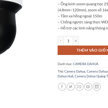
– Ống kính zoom quang học 2
(4.8mm~120mm), zoom số 16
– Tầm xa hồng ngoại 150m
– Chống ngược sáng thực W
– Hỗ trợ các tính năng thông 
Camera Speed Dome IP 2MP Dah
THÊM VÀO GIỎ
Danh mục:
CAMERA DAHUA
Thẻ:
Camera Dahua
,
Camera Dahua
Dahua Huế
,
Camera Dahua Quảng T