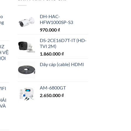
to
DH-HAC-
ng
HFW1000SP-S3
970.000
₫
DS-2CE16D7T-IT (HD-
TVI 2M)
IZ
H VỆ
1.860.000
₫
MỌI
00 ₫.
Dây cáp (cable) HDMI
AM-6800GT
IFI
2.650.000
₫
HÁI
00 ₫.
 VÀ