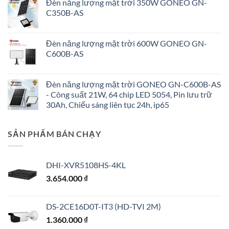
Đèn năng lượng mặt trời 350W GONEO GN-
C350B-AS
Đèn năng lượng mặt trời 600W GONEO GN-
C600B-AS
Đèn năng lượng mặt trời GONEO GN-C600B-AS
- Công suất 21W, 64 chip LED 5054, Pin lưu trữ
30Ah, Chiếu sáng liên tục 24h, ip65
SẢN PHẨM BÁN CHẠY
DHI-XVR5108HS-4KL
3.654.000
₫
DS-2CE16D0T-IT3 (HD-TVI 2M)
1.360.000
₫