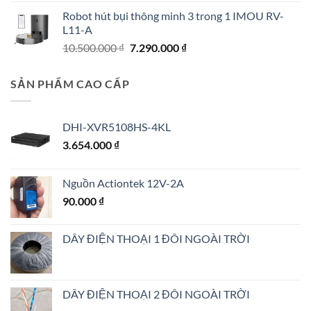
gốc
hiện
Robot hút bụi thông minh 3 trong 1 IMOU RV-
là:
tại
L11-A
1.250.000 ₫.
là:
Giá
Giá
10.500.000
₫
7.290.000
₫
1.150.000 ₫.
gốc
hiện
là:
tại
SẢN PHẨM CAO CẤP
10.500.000 ₫.
là:
7.290.000 ₫.
DHI-XVR5108HS-4KL
3.654.000
₫
Nguồn Actiontek 12V-2A
90.000
₫
DÂY ĐIỆN THOẠI 1 ĐÔI NGOÀI TRỜI
DÂY ĐIỆN THOẠI 2 ĐÔI NGOÀI TRỜI