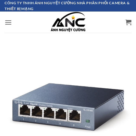
Bỏ
CÔNG TY TNHH ÁNH NGUYỆT CƯỜNG NHÀ PHÂN PHỐI CAMERA &
THIẾT BỊ MẠNG
qua
nội
dung