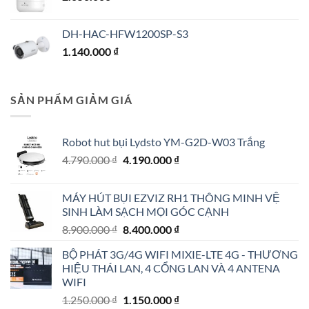
DH-HAC-HFW1200SP-S3
1.140.000
₫
SẢN PHẨM GIẢM GIÁ
Robot hut bụi Lydsto YM-G2D-W03 Trắng
Giá
Giá
4.790.000
₫
4.190.000
₫
gốc
hiện
là:
tại
MÁY HÚT BỤI EZVIZ RH1 THÔNG MINH VỆ
4.790.000 ₫.
là:
SINH LÀM SẠCH MỌI GÓC CẠNH
4.190.000 ₫.
Giá
Giá
8.900.000
₫
8.400.000
₫
gốc
hiện
BỘ PHÁT 3G/4G WIFI MIXIE-LTE 4G - THƯƠNG
là:
tại
HIỆU THÁI LAN, 4 CỔNG LAN VÀ 4 ANTENA
8.900.000 ₫.
là:
WIFI
8.400.000 ₫.
Giá
Giá
1.250.000
₫
1.150.000
₫