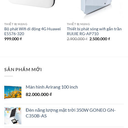
THIẾT BỊ MẠNG
THIẾT BỊ MẠNG
Bộ phát Wifi di động 4G Huawei
Thiết bị phát sóng wifi gắn trần
E5576-320
RUIJIE RG-AP710
Giá
Giá
999.000
₫
2.900.000
₫
2.500.000
₫
gốc
hiện
là:
tại
2.900.000 ₫.
là:
2.500.000 
SẢN PHẨM MỚI
Màn hình Arirang 100 inch
82.000.000
₫
Đèn năng lượng mặt trời 350W GONEO GN-
C350B-AS