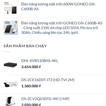
Đèn năng lượng mặt trời 600W GONEO GN-
C600B-AS
Đèn năng lượng mặt trời GONEO GN-C600B-AS
- Công suất 21W, 64 chip LED 5054, Pin lưu trữ
30Ah, Chiếu sáng liên tục 24h, ip65
SẢN PHẨM BÁN CHẠY
DHI-XVR5108HS-4KL
3.654.000
₫
DS-2CE16D0T-IT3 (HD-TVI 2M)
1.360.000
₫
DS-2CV2Q01EFD-IW (1 MP)
2.050.000
₫