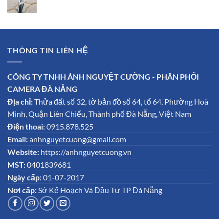
THÔNG TIN LIÊN HỆ
CÔNG TY TNHH ÁNH NGUYỆT CƯỜNG - PHÂN PHỐI
CAMERA ĐÀ NẴNG
Địa chỉ:
Thửa đất số 32, tờ bản đồ số 64, tổ 64, Phường Hoà
Minh, Quận Liên Chiểu, Thành phố Đà Nẵng, Việt Nam
Điện thoai:
0915.878.525
Email:
anhnguyetcuong@gmail.com
Website:
https://anhnguyetcuong.vn
MST:
0401839681
Ngày cấp:
01-07-2017
Nơi cấp:
Sở Kế Hoạch Và Đầu Tư TP Đà Nẵng