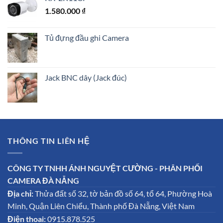
1.580.000
₫
Tủ đựng đầu ghi Camera
Jack BNC dây (Jack đúc)
THÔNG TIN LIÊN HỆ
CÔNG TY TNHH ÁNH NGUYỆT CƯỜNG - PHÂN PHỐI
CAMERA ĐÀ NẴNG
Địa chỉ:
Thửa đất số 32, tờ bản đồ số 64, tổ 64, Phường Hoà
Minh, Quận Liên Chiểu, Thành phố Đà Nẵng, Việt Nam
Điện thoai:
0915.878.525