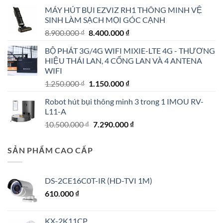
là:
tại
MÁY HÚT BỤI EZVIZ RH1 THÔNG MINH VỆ
4.790.000 ₫.
là:
SINH LÀM SẠCH MỌI GÓC CẠNH
4.190.000 ₫.
Giá
Giá
8.900.000
₫
8.400.000
₫
gốc
hiện
BỘ PHÁT 3G/4G WIFI MIXIE-LTE 4G - THƯƠNG
là:
tại
HIỆU THÁI LAN, 4 CỔNG LAN VÀ 4 ANTENA
8.900.000 ₫.
là:
WIFI
8.400.000 ₫.
Giá
Giá
1.250.000
₫
1.150.000
₫
gốc
hiện
Robot hút bụi thông minh 3 trong 1 IMOU RV-
là:
tại
L11-A
1.250.000 ₫.
là:
Giá
Giá
10.500.000
₫
7.290.000
₫
1.150.000 ₫.
gốc
hiện
là:
tại
SẢN PHẨM CAO CẤP
10.500.000 ₫.
là:
7.290.000 ₫.
DS-2CE16C0T-IR (HD-TVI 1M)
610.000
₫
KX-2K11CP