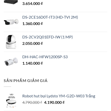
3.654.000
₫
DS-2CE16D0T-IT3 (HD-TVI 2M)
1.360.000
₫
DS-2CV2Q01EFD-IW (1 MP)
2.050.000
₫
DH-HAC-HFW1200SP-S3
1.140.000
₫
SẢN PHẨM GIẢM GIÁ
Robot hut bụi Lydsto YM-G2D-W03 Trắng
Giá
Giá
4.790.000
₫
4.190.000
₫
gốc
hiện