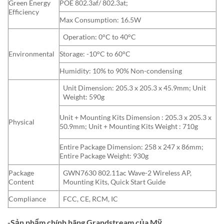
Green Energy
POE 802.3af/ 802.3at;
Efficiency
Max Consumption: 16.5W
Operation: 0°C to 40°C
Environmental
Storage: -10°C to 60°C
Humidity: 10% to 90% Non-condensing
Unit Dimension: 205.3 x 205.3 x 45.9mm; Unit
Weight: 590g
Unit + Mounting Kits Dimension : 205.3 x 205.3 x
Physical
50.9mm; Unit + Mounting Kits Weight : 710g
Entire Package Dimension: 258 x 247 x 86mm;
Entire Package Weight: 930g
Package
GWN7630 802.11ac Wave-2 Wireless AP,
Content
Mounting Kits, Quick Start Guide
Compliance
FCC, CE, RCM, IC
-Sản phẩm chính hãng Grandstream của Mỹ.