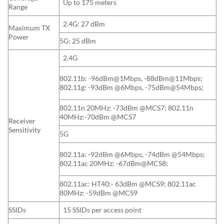
Up to 175 meters
Range
2.4G: 27 dBm
Maximum TX
Power
5G: 25 dBm
2.4G
802.11b: -96dBm@1Mbps, -88dBm@11Mbps;
802.11g: -93dBm @6Mbps, -75dBm@54Mbps;
802.11n 20MHz: -73dBm @MCS7; 802.11n
40MHz:-70dBm @MCS7
Receiver
Sensitivity
5G
802.11a: -92dBm @6Mbps, -74dBm @54Mbps;
802.11ac 20MHz: -67dBm@MCS8;
802.11ac: HT40:- 63dBm @MCS9; 802.11ac
80MHz: -59dBm @MCS9
SSIDs
15 SSIDs per access point