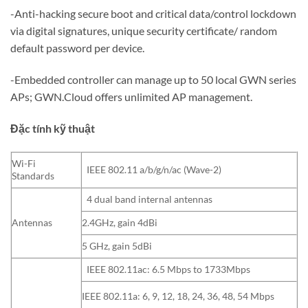
-Anti-hacking secure boot and critical data/control lockdown
via digital signatures, unique security certificate/ random
default password per device.
-Embedded controller can manage up to 50 local GWN series
APs; GWN.Cloud offers unlimited AP management.
Đặc tính kỹ thuật
Wi-Fi
IEEE 802.11 a/b/g/n/ac (Wave-2)
Standards
4 dual band internal antennas
Antennas
2.4GHz, gain 4dBi
5 GHz, gain 5dBi
IEEE 802.11ac: 6.5 Mbps to 1733Mbps
IEEE 802.11a: 6, 9, 12, 18, 24, 36, 48, 54 Mbps