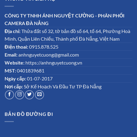
CÔNG TY TNHH ÁNH NGUYỆT CƯỜNG - PHÂN PHỐI
CAMERA ĐÀ NẴNG
Địa chỉ:
Thửa đất số 32, tờ bản đồ số 64, tổ 64, Phường Hoà
Minh, Quận Liên Chiểu, Thành phố Đà Nẵng, Việt Nam
Điện thoai:
0915.878.525
Email:
anhnguyetcuong@gmail.com
Website:
https://anhnguyetcuong.vn
MST:
0401839681
Ngày cấp:
01-07-2017
Nơi cấp:
Sở Kế Hoạch Và Đầu Tư TP Đà Nẵng
BẢN ĐỒ ĐƯỜNG ĐI