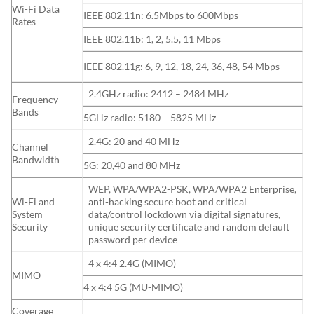
Wi-Fi Data
IEEE 802.11n: 6.5Mbps to 600Mbps
Rates
IEEE 802.11b: 1, 2, 5.5, 11 Mbps
IEEE 802.11g: 6, 9, 12, 18, 24, 36, 48, 54 Mbps
2.4GHz radio: 2412 – 2484 MHz
Frequency
Bands
5GHz radio: 5180 – 5825 MHz
2.4G: 20 and 40 MHz
Channel
Bandwidth
5G: 20,40 and 80 MHz
WEP, WPA/WPA2-PSK, WPA/WPA2 Enterprise,
Wi-Fi and
anti-hacking secure boot and critical
System
data/control lockdown via digital signatures,
Security
unique security certificate and random default
password per device
4 x 4:4 2.4G (MIMO)
MIMO
4 x 4:4 5G (MU-MIMO)
Coverage