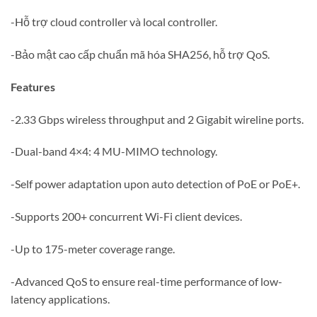
-Hỗ trợ cloud controller và local controller.
-Bảo mật cao cấp chuẩn mã hóa SHA256, hỗ trợ QoS.
Features
-2.33 Gbps wireless throughput and 2 Gigabit wireline ports.
-Dual-band 4×4: 4 MU-MIMO technology.
-Self power adaptation upon auto detection of PoE or PoE+.
-Supports 200+ concurrent Wi-Fi client devices.
-Up to 175-meter coverage range.
-Advanced QoS to ensure real-time performance of low-
latency applications.