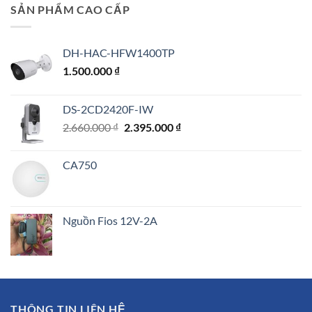
là:
tại
SẢN PHẨM CAO CẤP
10.500.000 ₫.
là:
7.290.000 ₫.
DH-HAC-HFW1400TP
1.500.000
₫
DS-2CD2420F-IW
Giá
Giá
2.660.000
₫
2.395.000
₫
gốc
hiện
là:
tại
CA750
2.660.000 ₫.
là:
2.395.000 ₫.
Nguồn Fios 12V-2A
THÔNG TIN LIÊN HỆ