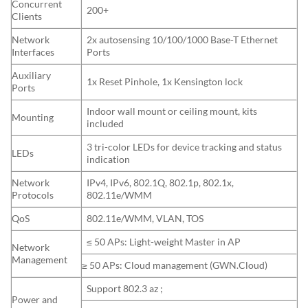
Concurrent
200+
Clients
Network
2x autosensing 10/100/1000 Base-T Ethernet
Interfaces
Ports
Auxiliary
1x Reset Pinhole, 1x Kensington lock
Ports
Indoor wall mount or ceiling mount, kits
Mounting
included
3 tri-color LEDs for device tracking and status
LEDs
indication
Network
IPv4, IPv6, 802.1Q, 802.1p, 802.1x,
Protocols
802.11e/WMM
QoS
802.11e/WMM, VLAN, TOS
≤ 50 APs: Light-weight Master in AP
Network
Management
≥ 50 APs: Cloud management (GWN.Cloud)
Support 802.3 az ;
Power and