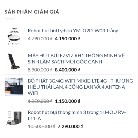
SẢN PHẨM GIẢM GIÁ
Robot hut bụi Lydsto YM-G2D-W03 Trắng
Giá
Giá
4.790.000
₫
4.190.000
₫
gốc
hiện
là:
tại
MÁY HÚT BỤI EZVIZ RH1 THÔNG MINH VỆ
4.790.000 ₫.
là:
SINH LÀM SẠCH MỌI GÓC CẠNH
4.190.000 ₫.
Giá
Giá
8.900.000
₫
8.400.000
₫
gốc
hiện
BỘ PHÁT 3G/4G WIFI MIXIE-LTE 4G - THƯƠNG
là:
tại
HIỆU THÁI LAN, 4 CỔNG LAN VÀ 4 ANTENA
8.900.000 ₫.
là:
WIFI
8.400.000 ₫.
Giá
Giá
1.250.000
₫
1.150.000
₫
gốc
hiện
Robot hút bụi thông minh 3 trong 1 IMOU RV-
là:
tại
L11-A
1.250.000 ₫.
là:
Giá
Giá
10.500.000
₫
7.290.000
₫
1.150.000 ₫.
gốc
hiện