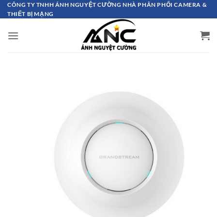
Bỏ
CÔNG TY TNHH ÁNH NGUYỆT CƯỜNG NHÀ PHÂN PHỐI CAMERA &
THIẾT BỊ MẠNG
qua
nội
dung