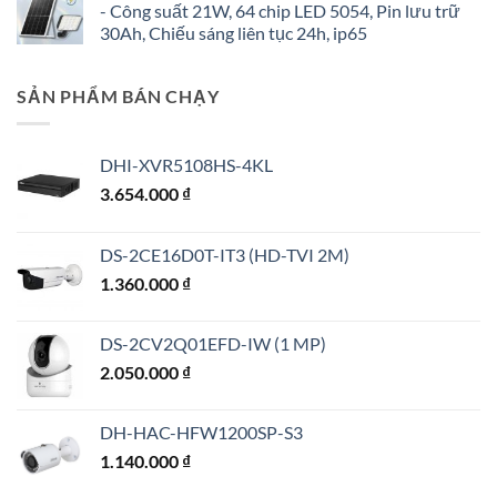
- Công suất 21W, 64 chip LED 5054, Pin lưu trữ
30Ah, Chiếu sáng liên tục 24h, ip65
SẢN PHẨM BÁN CHẠY
DHI-XVR5108HS-4KL
3.654.000
₫
DS-2CE16D0T-IT3 (HD-TVI 2M)
1.360.000
₫
DS-2CV2Q01EFD-IW (1 MP)
2.050.000
₫
DH-HAC-HFW1200SP-S3
1.140.000
₫