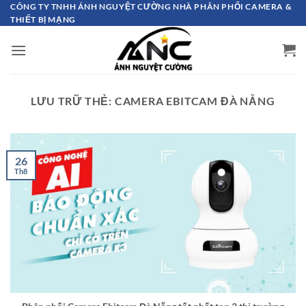
Bỏ
CÔNG TY TNHH ÁNH NGUYỆT CƯỜNG NHÀ PHÂN PHỐI CAMERA &
THIẾT BỊ MẠNG
qua
nội
dung
LƯU TRỮ THẺ:
CAMERA EBITCAM ĐÀ NẴNG
26
Th8