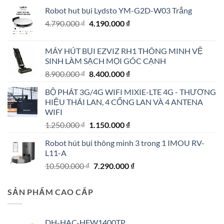
Robot hut bụi Lydsto YM-G2D-W03 Trắng
Giá
Giá
4.790.000
₫
4.190.000
₫
gốc
hiện
là:
tại
MÁY HÚT BỤI EZVIZ RH1 THÔNG MINH VỆ
4.790.000 ₫.
là:
SINH LÀM SẠCH MỌI GÓC CẠNH
4.190.000 ₫.
Giá
Giá
8.900.000
₫
8.400.000
₫
gốc
hiện
BỘ PHÁT 3G/4G WIFI MIXIE-LTE 4G - THƯƠNG
là:
tại
HIỆU THÁI LAN, 4 CỔNG LAN VÀ 4 ANTENA
8.900.000 ₫.
là:
WIFI
8.400.000 ₫.
Giá
Giá
1.250.000
₫
1.150.000
₫
gốc
hiện
Robot hút bụi thông minh 3 trong 1 IMOU RV-
là:
tại
L11-A
1.250.000 ₫.
là:
Giá
Giá
10.500.000
₫
7.290.000
₫
1.150.000 ₫.
gốc
hiện
là:
tại
SẢN PHẨM CAO CẤP
10.500.000 ₫.
là:
7.290.000 ₫.
DH-HAC-HFW1400TP