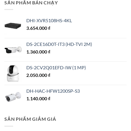
SẢN PHẨM BÁN CHẠY
DHI-XVR5108HS-4KL
3.654.000
₫
DS-2CE16D0T-IT3 (HD-TVI 2M)
1.360.000
₫
DS-2CV2Q01EFD-IW (1 MP)
2.050.000
₫
DH-HAC-HFW1200SP-S3
1.140.000
₫
SẢN PHẨM GIẢM GIÁ