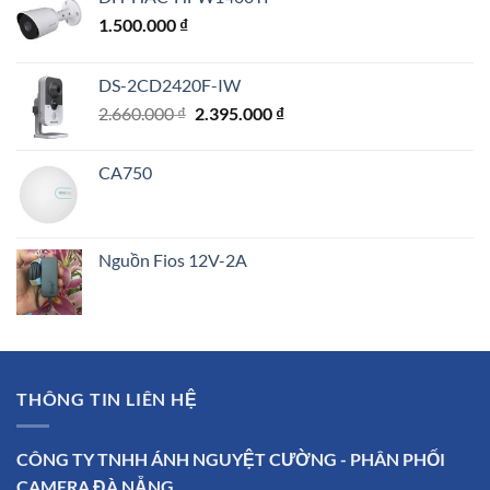
1.500.000
₫
DS-2CD2420F-IW
Giá
Giá
2.660.000
₫
2.395.000
₫
gốc
hiện
là:
tại
CA750
2.660.000 ₫.
là:
2.395.000 ₫.
Nguồn Fios 12V-2A
THÔNG TIN LIÊN HỆ
CÔNG TY TNHH ÁNH NGUYỆT CƯỜNG - PHÂN PHỐI
CAMERA ĐÀ NẴNG