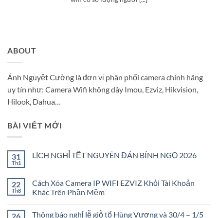
ABOUT
Ánh Nguyệt Cường là đơn vị phân phối camera chính hãng
uy tín như: Camera Wifi không dây Imou, Ezviz, Hikvision,
Hilook, Dahua…
BÀI VIẾT MỚI
LỊCH NGHỈ TẾT NGUYÊN ĐÁN BÍNH NGỌ 2026
31
Th1
Không
có
bình
Cách Xóa Camera IP WIFI EZVIZ Khỏi Tài Khoản
22
luận
ở
Th8
Khác Trên Phần Mềm
LỊCH
Không
NGHỈ
có
TẾT
Thông báo nghỉ lễ giỗ tổ Hùng Vương và 30/4 – 1/5
26
bình
NGUYÊN