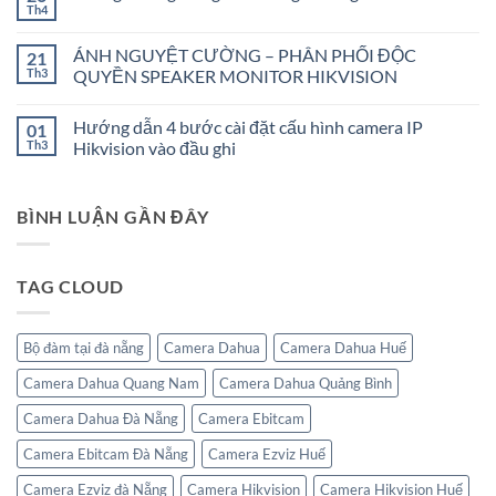
luận
ĐÁN
Th4
Không
ở
BÍNH
có
Cách
NGỌ
bình
Xóa
2026
ÁNH NGUYỆT CƯỜNG – PHÂN PHỐI ĐỘC
21
luận
Camera
ở
Th3
QUYỀN SPEAKER MONITOR HIKVISION
IP
Thông
WIFI
Không
báo
EZVIZ
có
nghỉ
Khỏi
Hướng dẫn 4 bước cài đặt cấu hình camera IP
01
bình
lễ
Tài
luận
giỗ
Th3
Hikvision vào đầu ghi
Khoản
ở
tổ
Khác
ÁNH
Không
Hùng
Trên
NGUYỆT
có
Vương
Phần
CƯỜNG
bình
và
Mềm
BÌNH LUẬN GẦN ĐÂY
–
luận
30/4
PHÂN
ở
–
PHỐI
Hướng
1/5
ĐỘC
dẫn
QUYỀN
4
TAG CLOUD
SPEAKER
bước
MONITOR
cài
HIKVISION
đặt
cấu
hình
Bộ đàm tại đà nẵng
Camera Dahua
Camera Dahua Huế
camera
IP
Camera Dahua Quang Nam
Camera Dahua Quảng Bình
Hikvision
vào
đầu
Camera Dahua Đà Nẵng
Camera Ebitcam
ghi
Camera Ebitcam Đà Nẵng
Camera Ezviz Huế
Camera Ezviz đà Nẵng
Camera Hikvision
Camera Hikvision Huế