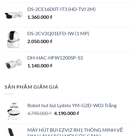
DS-2CE16D0T-IT3 (HD-TVI 2M)
1.360.000
₫
DS-2CV2Q01EFD-IW (1 MP)
2.050.000
₫
DH-HAC-HFW1200SP-S3
1.140.000
₫
SẢN PHẨM GIẢM GIÁ
Robot hut bụi Lydsto YM-G2D-W03 Trắng
Giá
Giá
4.790.000
₫
4.190.000
₫
gốc
hiện
là:
tại
MÁY HÚT BỤI EZVIZ RH1 THÔNG MINH VỆ
4.790.000 ₫.
là:
SINH LÀM SẠCH MỌI GÓC CẠNH