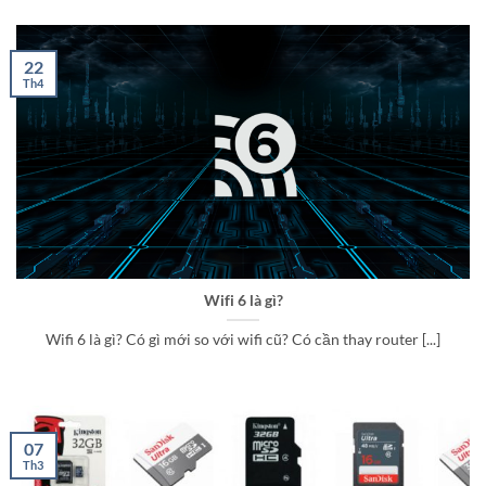
22
Th4
Wifi 6 là gì?
Wifi 6 là gì? Có gì mới so với wifi cũ? Có cần thay router [...]
07
Th3