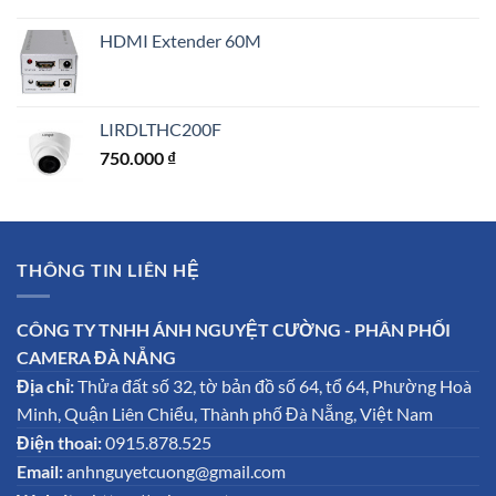
HDMI Extender 60M
LIRDLTHC200F
750.000
₫
THÔNG TIN LIÊN HỆ
CÔNG TY TNHH ÁNH NGUYỆT CƯỜNG - PHÂN PHỐI
CAMERA ĐÀ NẴNG
Địa chỉ:
Thửa đất số 32, tờ bản đồ số 64, tổ 64, Phường Hoà
Minh, Quận Liên Chiểu, Thành phố Đà Nẵng, Việt Nam
Điện thoai:
0915.878.525
Email:
anhnguyetcuong@gmail.com