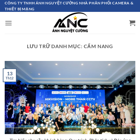
Bỏ
CÔNG TY TNHH ÁNH NGUYỆT CƯỜNG NHÀ PHÂN PHỐI CAMERA &
THIẾT BỊ MẠNG
qua
nội
dung
LƯU TRỮ DANH MỤC:
CẨM NANG
13
Th12