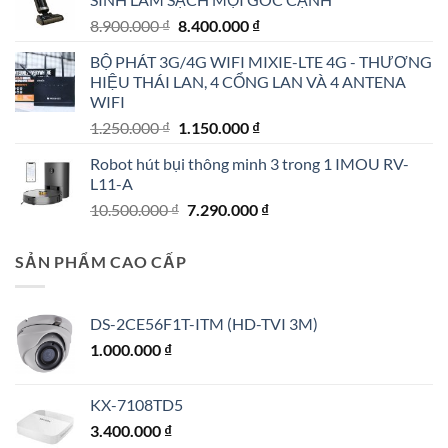
4.190.000 ₫.
Giá
Giá
8.900.000
₫
8.400.000
₫
gốc
hiện
BỘ PHÁT 3G/4G WIFI MIXIE-LTE 4G - THƯƠNG
là:
tại
HIỆU THÁI LAN, 4 CỔNG LAN VÀ 4 ANTENA
8.900.000 ₫.
là:
WIFI
8.400.000 ₫.
Giá
Giá
1.250.000
₫
1.150.000
₫
gốc
hiện
Robot hút bụi thông minh 3 trong 1 IMOU RV-
là:
tại
L11-A
1.250.000 ₫.
là:
Giá
Giá
10.500.000
₫
7.290.000
₫
1.150.000 ₫.
gốc
hiện
là:
tại
SẢN PHẨM CAO CẤP
10.500.000 ₫.
là:
7.290.000 ₫.
DS-2CE56F1T-ITM (HD-TVI 3M)
1.000.000
₫
KX-7108TD5
3.400.000
₫