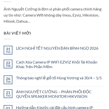
Ánh Nguyệt Cường là đơn vị phân phối camera chính hãng
uy tín như: Camera Wifi không dây Imou, Ezviz, Hikvision,
Hilook, Dahua…
BÀI VIẾT MỚI
LỊCH NGHỈ TẾT NGUYÊN ĐÁN BÍNH NGỌ 2026
31
Th1
Không
có
bình
Cách Xóa Camera IP WIFI EZVIZ Khỏi Tài Khoản
22
luận
ở
Th8
Khác Trên Phần Mềm
LỊCH
Không
NGHỈ
có
TẾT
Thông báo nghỉ lễ giỗ tổ Hùng Vương và 30/4 – 1/5
26
bình
NGUYÊN
luận
ĐÁN
Th4
Không
ở
BÍNH
có
Cách
NGỌ
bình
Xóa
2026
ÁNH NGUYỆT CƯỜNG – PHÂN PHỐI ĐỘC
21
luận
Camera
ở
Th3
QUYỀN SPEAKER MONITOR HIKVISION
IP
Thông
WIFI
Không
báo
EZVIZ
có
nghỉ
Khỏi
Hướng dẫn 4 bước cài đặt cấu hình camera IP
01
bình
lễ