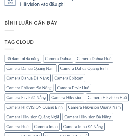
Tài
luận
giỗ
Th3
Hikvision vào đầu ghi
Khoản
ở
tổ
Khác
ÁNH
Không
Hùng
Trên
NGUYỆT
có
Vương
Phần
CƯỜNG
bình
và
Mềm
BÌNH LUẬN GẦN ĐÂY
–
luận
30/4
PHÂN
ở
–
PHỐI
Hướng
1/5
ĐỘC
dẫn
QUYỀN
4
TAG CLOUD
SPEAKER
bước
MONITOR
cài
HIKVISION
đặt
cấu
hình
Bộ đàm tại đà nẵng
Camera Dahua
Camera Dahua Huế
camera
IP
Camera Dahua Quang Nam
Camera Dahua Quảng Bình
Hikvision
vào
đầu
Camera Dahua Đà Nẵng
Camera Ebitcam
ghi
Camera Ebitcam Đà Nẵng
Camera Ezviz Huế
Camera Ezviz đà Nẵng
Camera Hikvision
Camera Hikvision Huế
Camera HIKVISION Quảng Bình
Camera Hikvision Quảng Nam
Camera Hikvision Quảng Ngãi
Camera Hikvision Đà Nẵng
Camera Huế
Camera Imou
Camera Imou Đà Nẵng