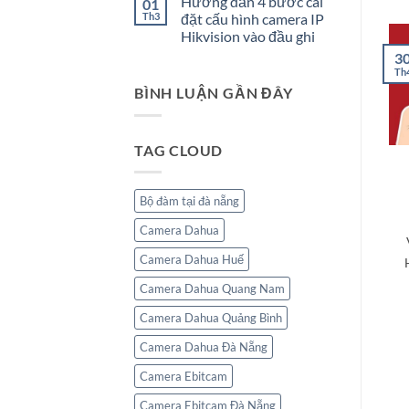
Hướng dẫn 4 bước cài
01
bình
Vương
luận
Th3
đặt cấu hình camera IP
và
ở
30/4
Hikvision vào đầu ghi
ÁNH
–
NGUYỆT
Không
3
1/5
CƯỜNG
có
Th
–
bình
PHÂN
BÌNH LUẬN GẦN ĐÂY
luận
PHỐI
ở
ĐỘC
Hướng
QUYỀN
dẫn
SPEAKER
4
MONITOR
TAG CLOUD
bước
HIKVISION
cài
đặt
cấu
hình
Bộ đàm tại đà nẵng
camera
IP
Camera Dahua
Hikvision
vào
đầu
Camera Dahua Huế
ghi
Camera Dahua Quang Nam
Camera Dahua Quảng Bình
Camera Dahua Đà Nẵng
Camera Ebitcam
Camera Ebitcam Đà Nẵng