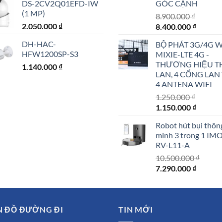
DS-2CV2Q01EFD-IW
GÓC CẠNH
(1 MP)
8.900.000
₫
2.050.000
₫
Giá
Giá
8.400.000
₫
gốc
hiện
DH-HAC-
BỘ PHÁT 3G/4G W
là:
tại
HFW1200SP-S3
MIXIE-LTE 4G -
8.900.000 ₫.
là:
THƯƠNG HIỆU T
1.140.000
₫
8.400.0
LAN, 4 CỔNG LAN
4 ANTENA WIFI
1.250.000
₫
Giá
Giá
1.150.000
₫
gốc
hiện
Robot hút bụi thôn
là:
tại
minh 3 trong 1 IM
1.250.000 ₫.
là:
RV-L11-A
1.150.0
10.500.000
₫
Giá
Giá
7.290.000
₫
gốc
hiện
là:
tại
10.500.000 ₫.
là:
N ĐỒ ĐƯỜNG ĐI
TIN MỚI
7.290.0