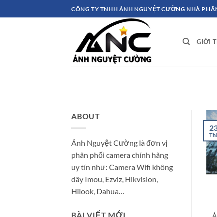
Bỏ
CÔNG TY TNHH ÁNH NGUYỆT CƯỜNG NHÀ PHÂN
qua
nội
dung
GIỚI 
ABOUT
2
Th
Ánh Nguyệt Cường là đơn vị
phân phối camera chính hãng
uy tín như: Camera Wifi không
dây Imou, Ezviz, Hikvision,
Hilook, Dahua…
BÀI VIẾT MỚI
Á