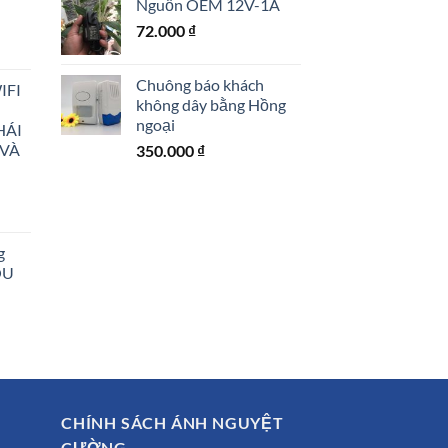
Nguồn OEM 12V-1A
72.000
₫
Chuông báo khách
IFI
không dây bằng Hồng
ngoại
HÁI
00 ₫.
 VÀ
350.000
₫
g
OU
00 ₫.
00 ₫.
CHÍNH SÁCH ÁNH NGUYỆT
CƯỜNG