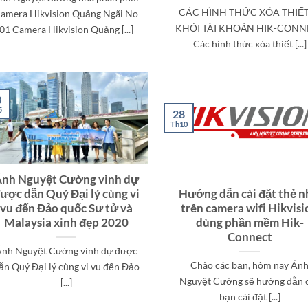
CÁC HÌNH THỨC XÓA THIẾT 
amera Hikvision Quảng Ngãi No
KHỎI TÀI KHOẢN HIK-CON
01 Camera Hikvision Quảng [...]
Các hình thức xóa thiết [...]
3
5
28
Th10
nh Nguyệt Cường vinh dự
ược dẫn Quý Đại lý cùng vi
Hướng dẫn cài đặt thẻ 
vu đến Đảo quốc Sư tử và
trên camera wifi Hikvisi
Malaysia xinh đẹp 2020
dùng phần mềm Hik-
Connect
nh Nguyệt Cường vinh dự được
Chào các bạn, hôm nay Án
ẫn Quý Đại lý cùng vi vu đến Đảo
Nguyệt Cường sẽ hướng dẫn 
[...]
bạn cài đặt [...]