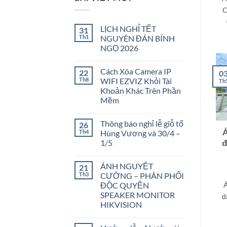
C
LỊCH NGHỈ TẾT
31
Th1
NGUYÊN ĐÁN BÍNH
NGỌ 2026
Không
có
Cách Xóa Camera IP
22
0
bình
luận
Th8
WIFI EZVIZ Khỏi Tài
Th
ở
Khoản Khác Trên Phần
LỊCH
NGHỈ
Mềm
TẾT
NGUYÊN
Không
ĐÁN
có
Thông báo nghỉ lễ giỗ tổ
26
BÍNH
bình
NGỌ
luận
Á
Th4
Hùng Vương và 30/4 –
ở
2026
1/5
đ
Cách
Xóa
Không
Camera
có
IP
ÁNH NGUYỆT
21
bình
WIFI
luận
Th3
CƯỜNG – PHÂN PHỐI
EZVIZ
ở
Khỏi
ĐỘC QUYỀN
Á
Thông
Tài
báo
SPEAKER MONITOR
d
Khoản
nghỉ
Khác
HIKVISION
lễ
Trên
giỗ
Không
Phần
tổ
có
Mềm
Hùng