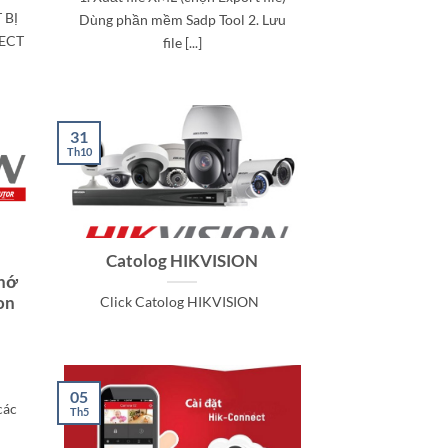
BỊ
Dùng phần mềm Sadp Tool 2. Lưu
NECT
file [...]
31
Th10
Catolog HIKVISION
nhớ
on
Click Catolog HIKVISION
h
05
các
Th5