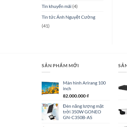
Tin khuyến mãi
(4)
Tin tức Ánh Nguyệt Cường
(41)
SẢN PHẨM MỚI
SẢ
Màn hình Arirang 100
inch
82.000.000
₫
Đèn năng lượng mặt
trời 350W GONEO
GN-C350B-AS