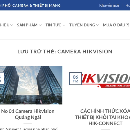
Khuyến mãi
Hư
 PHỐI CAMERA & THIẾT BỊ MẠNG
THIỆU
SẢN PHẨM
TIN TỨC
TUYỂN DỤNG
MUA Ở ĐÂU ??
LƯU TRỮ THẺ:
CAMERA HIKVISION
3
06
8
Th6
No 01 Camera Hikvision
CÁC HÌNH THỨC XÓ
Quảng Ngãi
THIẾT BỊ KHỎI TÀI KHO
HIK-CONNECT
nh Nguyệt Cường nhà phân phối