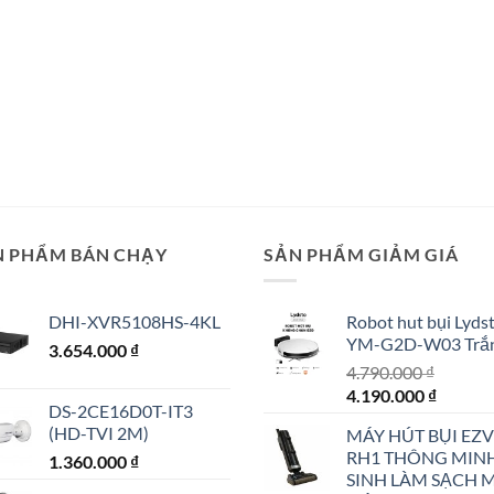
N PHẨM BÁN CHẠY
SẢN PHẨM GIẢM GIÁ
DHI-XVR5108HS-4KL
Robot hut bụi Lyds
YM-G2D-W03 Trắ
3.654.000
₫
4.790.000
₫
Giá
Giá
4.190.000
₫
DS-2CE16D0T-IT3
gốc
hiện
(HD-TVI 2M)
MÁY HÚT BỤI EZV
là:
tại
RH1 THÔNG MIN
1.360.000
₫
4.790.000 ₫.
là:
SINH LÀM SẠCH 
4.190.0