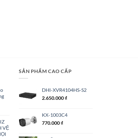
SẢN PHẨM CAO CẤP
to
DHI-XVR4104HS-S2
ng
2.650.000
₫
KX-1003C4
IZ
770.000
₫
H VỆ
MỌI
00 ₫.