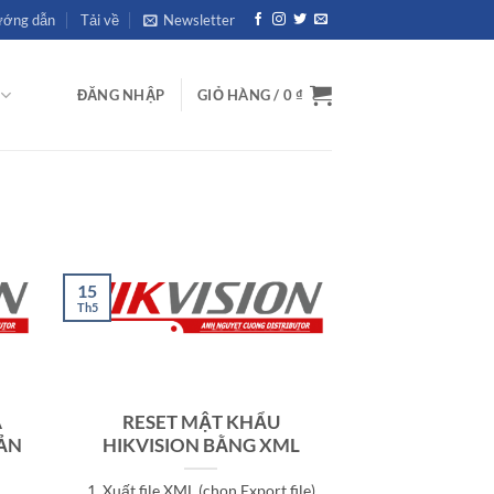
ớng dẫn
Tải về
Newsletter
ĐĂNG NHẬP
GIỎ HÀNG /
0
₫
15
Th5
A
RESET MẬT KHẨU
ẢN
HIKVISION BẰNG XML
1. Xuất file XML (chọn Export file)