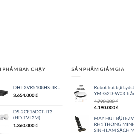
N PHẨM BÁN CHẠY
SẢN PHẨM GIẢM GIÁ
DHI-XVR5108HS-4KL
Robot hut bụi Lyds
YM-G2D-W03 Trắ
3.654.000
₫
4.790.000
₫
Giá
Giá
4.190.000
₫
DS-2CE16D0T-IT3
gốc
hiện
(HD-TVI 2M)
MÁY HÚT BỤI EZV
là:
tại
RH1 THÔNG MIN
1.360.000
₫
4.790.000 ₫.
là:
SINH LÀM SẠCH 
4.190.0