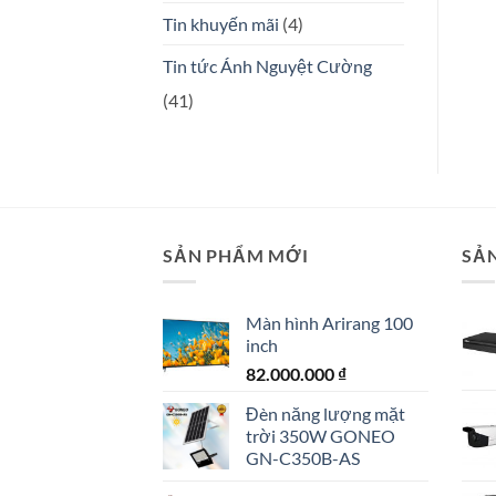
Tin khuyến mãi
(4)
Tin tức Ánh Nguyệt Cường
(41)
SẢN PHẨM MỚI
SẢ
Màn hình Arirang 100
inch
82.000.000
₫
Đèn năng lượng mặt
trời 350W GONEO
GN-C350B-AS