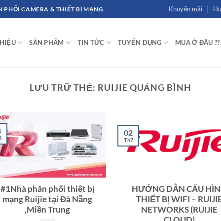
Khuyến mãi
Hư
 PHỐI CAMERA & THIẾT BỊ MẠNG
THIỆU
SẢN PHẨM
TIN TỨC
TUYỂN DỤNG
MUA Ở ĐÂU ??
LƯU TRỮ THẺ:
RUIJIE QUẢNG BÌNH
8
02
8
Th7
#1Nhà phân phối thiết bị
HƯỚNG DẪN CẤU HÌ
mạng Ruijie tại Đà Nẵng
THIẾT BỊ WIFI – RUIJI
,Miền Trung
NETWORKS (RUIJIE
CLOUD)