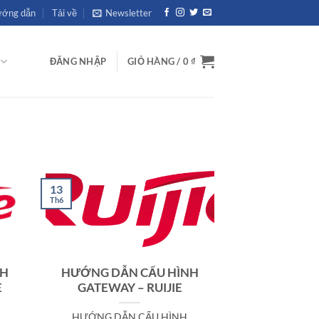
ớng dẫn
Tải về
Newsletter
ĐĂNG NHẬP
GIỎ HÀNG /
0
₫
13
Th6
NH
HƯỚNG DẪN CẤU HÌNH
E
GATEWAY – RUIJIE
HƯỚNG DẪN CẤU HÌNH