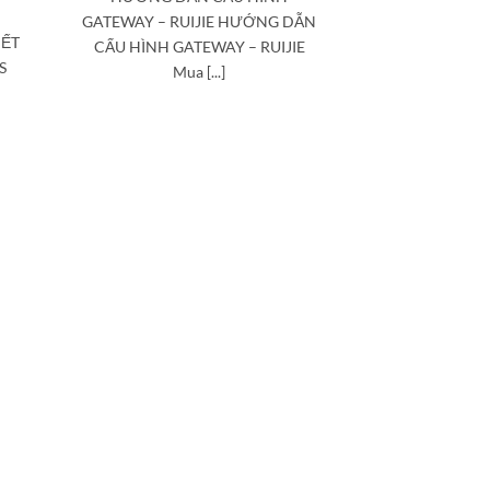
GATEWAY – RUIJIE HƯỚNG DẪN
IẾT
CẤU HÌNH GATEWAY – RUIJIE
S
Mua [...]