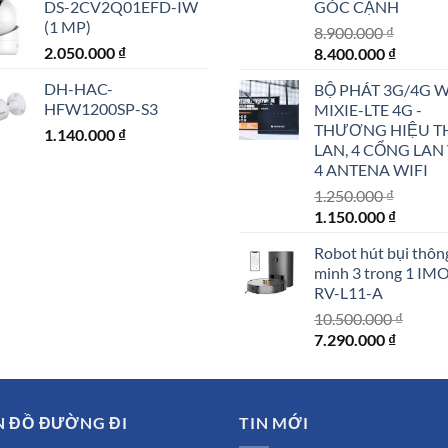
DS-2CV2Q01EFD-IW
GÓC CẠNH
(1 MP)
8.900.000
₫
2.050.000
₫
Giá
Giá
8.400.000
₫
gốc
hiện
DH-HAC-
BỘ PHÁT 3G/4G W
là:
tại
HFW1200SP-S3
MIXIE-LTE 4G -
8.900.000 ₫.
là:
THƯƠNG HIỆU T
1.140.000
₫
8.400.0
LAN, 4 CỔNG LAN
4 ANTENA WIFI
1.250.000
₫
Giá
Giá
1.150.000
₫
gốc
hiện
Robot hút bụi thôn
là:
tại
minh 3 trong 1 IM
1.250.000 ₫.
là:
RV-L11-A
1.150.0
10.500.000
₫
Giá
Giá
7.290.000
₫
gốc
hiện
là:
tại
10.500.000 ₫.
là:
N ĐỒ ĐƯỜNG ĐI
TIN MỚI
7.290.0