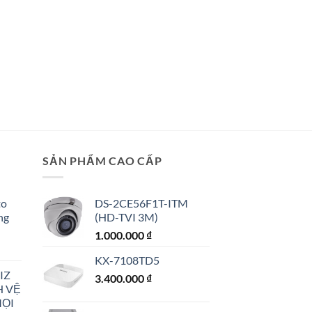
SẢN PHẨM CAO CẤP
to
DS-2CE56F1T-ITM
ng
(HD-TVI 3M)
1.000.000
₫
KX-7108TD5
IZ
3.400.000
₫
H VỆ
MỌI
00 ₫.