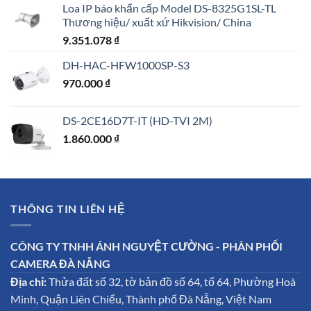
Loa IP báo khẩn cấp Model DS-8325G1SL-TL
Thương hiệu/ xuất xứ Hikvision/ China
9.351.078
₫
DH-HAC-HFW1000SP-S3
970.000
₫
DS-2CE16D7T-IT (HD-TVI 2M)
1.860.000
₫
THÔNG TIN LIÊN HỆ
CÔNG TY TNHH ÁNH NGUYỆT CƯỜNG - PHÂN PHỐI
CAMERA ĐÀ NẴNG
Địa chỉ:
Thửa đất số 32, tờ bản đồ số 64, tổ 64, Phường Hoà
Minh, Quận Liên Chiểu, Thành phố Đà Nẵng, Việt Nam