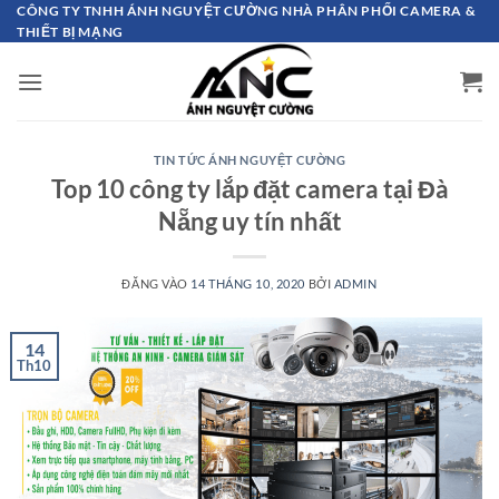
Bỏ
CÔNG TY TNHH ÁNH NGUYỆT CƯỜNG NHÀ PHÂN PHỐI CAMERA &
THIẾT BỊ MẠNG
qua
nội
dung
TIN TỨC ÁNH NGUYỆT CƯỜNG
Top 10 công ty lắp đặt camera tại Đà
Nẵng uy tín nhất
ĐĂNG VÀO
14 THÁNG 10, 2020
BỞI
ADMIN
14
Th10