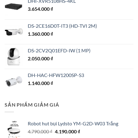
DHI-XVR5108HS-4KL
3.654.000
₫
DS-2CE16D0T-IT3 (HD-TVI 2M)
1.360.000
₫
DS-2CV2Q01EFD-IW (1 MP)
2.050.000
₫
DH-HAC-HFW1200SP-S3
1.140.000
₫
SẢN PHẨM GIẢM GIÁ
Robot hut bụi Lydsto YM-G2D-W03 Trắng
Giá
Giá
4.790.000
₫
4.190.000
₫
gốc
hiện