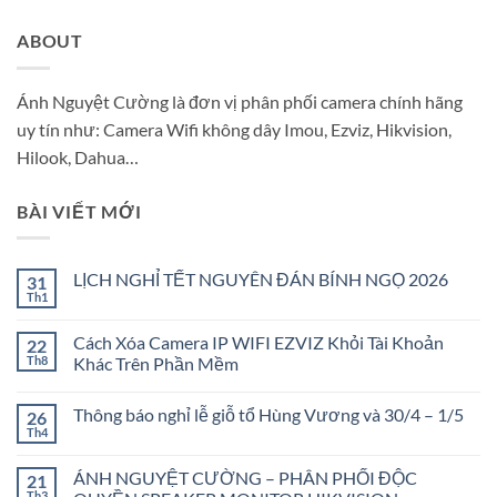
ABOUT
Ánh Nguyệt Cường là đơn vị phân phối camera chính hãng
uy tín như: Camera Wifi không dây Imou, Ezviz, Hikvision,
Hilook, Dahua…
BÀI VIẾT MỚI
LỊCH NGHỈ TẾT NGUYÊN ĐÁN BÍNH NGỌ 2026
31
Th1
Không
có
bình
Cách Xóa Camera IP WIFI EZVIZ Khỏi Tài Khoản
22
luận
ở
Th8
Khác Trên Phần Mềm
LỊCH
Không
NGHỈ
có
TẾT
Thông báo nghỉ lễ giỗ tổ Hùng Vương và 30/4 – 1/5
26
bình
NGUYÊN
luận
ĐÁN
Th4
Không
ở
BÍNH
có
Cách
NGỌ
bình
Xóa
2026
ÁNH NGUYỆT CƯỜNG – PHÂN PHỐI ĐỘC
21
luận
Camera
ở
Th3