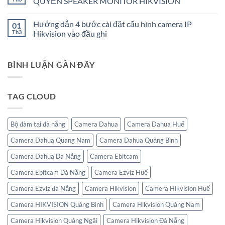
QUYỀN SPEAKER MONITOR HIKVISION
IP
Thông
WIFI
Không
báo
EZVIZ
có
nghỉ
Khỏi
Hướng dẫn 4 bước cài đặt cấu hình camera IP
01
bình
lễ
Tài
luận
giỗ
Th3
Hikvision vào đầu ghi
Khoản
ở
tổ
Khác
ÁNH
Không
Hùng
Trên
NGUYỆT
có
Vương
Phần
CƯỜNG
bình
và
Mềm
BÌNH LUẬN GẦN ĐÂY
–
luận
30/4
PHÂN
ở
–
PHỐI
Hướng
1/5
ĐỘC
dẫn
QUYỀN
4
TAG CLOUD
SPEAKER
bước
MONITOR
cài
HIKVISION
đặt
cấu
hình
Bộ đàm tại đà nẵng
Camera Dahua
Camera Dahua Huế
camera
IP
Camera Dahua Quang Nam
Camera Dahua Quảng Bình
Hikvision
vào
đầu
Camera Dahua Đà Nẵng
Camera Ebitcam
ghi
Camera Ebitcam Đà Nẵng
Camera Ezviz Huế
Camera Ezviz đà Nẵng
Camera Hikvision
Camera Hikvision Huế
Camera HIKVISION Quảng Bình
Camera Hikvision Quảng Nam
Camera Hikvision Quảng Ngãi
Camera Hikvision Đà Nẵng