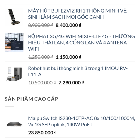
là:
tại
MÁY HÚT BỤI EZVIZ RH1 THÔNG MINH VỆ
4.790.000 ₫.
là:
SINH LÀM SẠCH MỌI GÓC CẠNH
4.190.000 ₫.
Giá
Giá
8.900.000
₫
8.400.000
₫
gốc
hiện
BỘ PHÁT 3G/4G WIFI MIXIE-LTE 4G - THƯƠNG
là:
tại
HIỆU THÁI LAN, 4 CỔNG LAN VÀ 4 ANTENA
8.900.000 ₫.
là:
WIFI
8.400.000 ₫.
Giá
Giá
1.250.000
₫
1.150.000
₫
gốc
hiện
Robot hút bụi thông minh 3 trong 1 IMOU RV-
là:
tại
L11-A
1.250.000 ₫.
là:
Giá
Giá
10.500.000
₫
7.290.000
₫
1.150.000 ₫.
gốc
hiện
là:
tại
SẢN PHẨM CAO CẤP
10.500.000 ₫.
là:
7.290.000 ₫.
Maipu Switch IS230-10TP-AC 8x 10/100/1000M,
2x 1G SFP uplink, 140W PoE+
23.850.000
₫