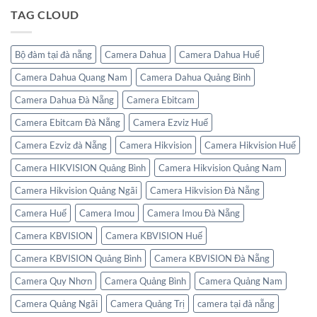
QUYỀN
4
TAG CLOUD
SPEAKER
bước
MONITOR
cài
HIKVISION
đặt
cấu
hình
Bộ đàm tại đà nẵng
Camera Dahua
Camera Dahua Huế
camera
IP
Camera Dahua Quang Nam
Camera Dahua Quảng Bình
Hikvision
vào
đầu
Camera Dahua Đà Nẵng
Camera Ebitcam
ghi
Camera Ebitcam Đà Nẵng
Camera Ezviz Huế
Camera Ezviz đà Nẵng
Camera Hikvision
Camera Hikvision Huế
Camera HIKVISION Quảng Bình
Camera Hikvision Quảng Nam
Camera Hikvision Quảng Ngãi
Camera Hikvision Đà Nẵng
Camera Huế
Camera Imou
Camera Imou Đà Nẵng
Camera KBVISION
Camera KBVISION Huế
Camera KBVISION Quảng Bình
Camera KBVISION Đà Nẵng
Camera Quy Nhơn
Camera Quảng Bình
Camera Quảng Nam
Camera Quảng Ngãi
Camera Quảng Trị
camera tại đà nẵng