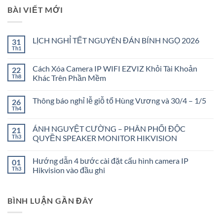
BÀI VIẾT MỚI
LỊCH NGHỈ TẾT NGUYÊN ĐÁN BÍNH NGỌ 2026
31
Th1
Không
có
bình
Cách Xóa Camera IP WIFI EZVIZ Khỏi Tài Khoản
22
luận
ở
Th8
Khác Trên Phần Mềm
LỊCH
Không
NGHỈ
có
TẾT
Thông báo nghỉ lễ giỗ tổ Hùng Vương và 30/4 – 1/5
26
bình
NGUYÊN
luận
ĐÁN
Th4
Không
ở
BÍNH
có
Cách
NGỌ
bình
Xóa
2026
ÁNH NGUYỆT CƯỜNG – PHÂN PHỐI ĐỘC
21
luận
Camera
ở
Th3
QUYỀN SPEAKER MONITOR HIKVISION
IP
Thông
WIFI
Không
báo
EZVIZ
có
nghỉ
Khỏi
Hướng dẫn 4 bước cài đặt cấu hình camera IP
01
bình
lễ
Tài
luận
giỗ
Th3
Hikvision vào đầu ghi
Khoản
ở
tổ
Khác
ÁNH
Không
Hùng
Trên
NGUYỆT
có
Vương
Phần
CƯỜNG
bình
và
Mềm
BÌNH LUẬN GẦN ĐÂY
–
luận
30/4
PHÂN
ở
–
PHỐI
Hướng
1/5
ĐỘC
dẫn