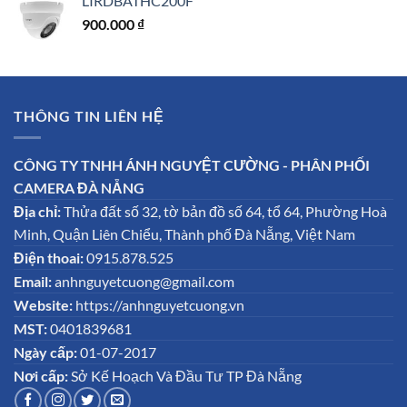
LIRDBATHC200F
900.000
₫
THÔNG TIN LIÊN HỆ
CÔNG TY TNHH ÁNH NGUYỆT CƯỜNG - PHÂN PHỐI
CAMERA ĐÀ NẴNG
Địa chỉ:
Thửa đất số 32, tờ bản đồ số 64, tổ 64, Phường Hoà
Minh, Quận Liên Chiểu, Thành phố Đà Nẵng, Việt Nam
Điện thoai:
0915.878.525
Email:
anhnguyetcuong@gmail.com
Website:
https://anhnguyetcuong.vn
MST:
0401839681
Ngày cấp:
01-07-2017
Nơi cấp:
Sở Kế Hoạch Và Đầu Tư TP Đà Nẵng