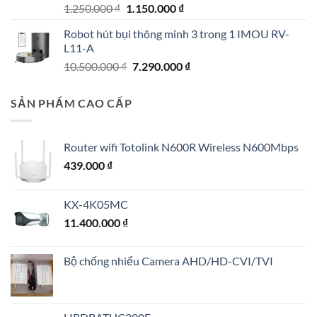
Giá
Giá
1.250.000
₫
1.150.000
₫
gốc
hiện
Robot hút bụi thông minh 3 trong 1 IMOU RV-
là:
tại
L11-A
1.250.000 ₫.
là:
Giá
Giá
10.500.000
₫
7.290.000
₫
1.150.000 ₫.
gốc
hiện
là:
tại
SẢN PHẨM CAO CẤP
10.500.000 ₫.
là:
7.290.000 ₫.
Router wifi Totolink N600R Wireless N600Mbps
439.000
₫
KX-4K05MC
11.400.000
₫
Bộ chống nhiểu Camera AHD/HD-CVI/TVI