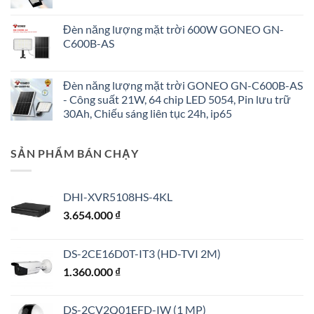
Đèn năng lượng mặt trời 600W GONEO GN-
C600B-AS
Đèn năng lượng mặt trời GONEO GN-C600B-AS
- Công suất 21W, 64 chip LED 5054, Pin lưu trữ
30Ah, Chiếu sáng liên tục 24h, ip65
SẢN PHẨM BÁN CHẠY
DHI-XVR5108HS-4KL
3.654.000
₫
DS-2CE16D0T-IT3 (HD-TVI 2M)
1.360.000
₫
DS-2CV2Q01EFD-IW (1 MP)