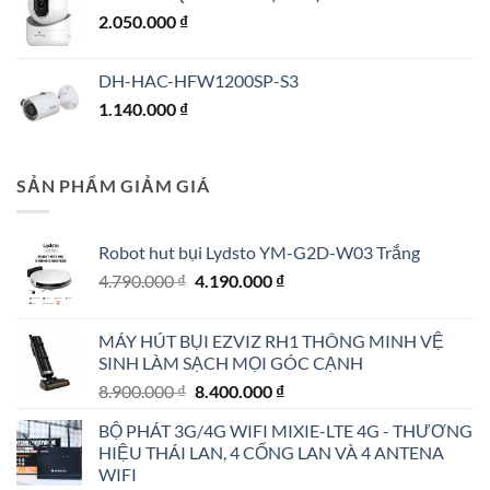
2.050.000
₫
DH-HAC-HFW1200SP-S3
1.140.000
₫
SẢN PHẨM GIẢM GIÁ
Robot hut bụi Lydsto YM-G2D-W03 Trắng
Giá
Giá
4.790.000
₫
4.190.000
₫
gốc
hiện
là:
tại
MÁY HÚT BỤI EZVIZ RH1 THÔNG MINH VỆ
4.790.000 ₫.
là:
SINH LÀM SẠCH MỌI GÓC CẠNH
4.190.000 ₫.
Giá
Giá
8.900.000
₫
8.400.000
₫
gốc
hiện
BỘ PHÁT 3G/4G WIFI MIXIE-LTE 4G - THƯƠNG
là:
tại
HIỆU THÁI LAN, 4 CỔNG LAN VÀ 4 ANTENA
8.900.000 ₫.
là:
WIFI
8.400.000 ₫.