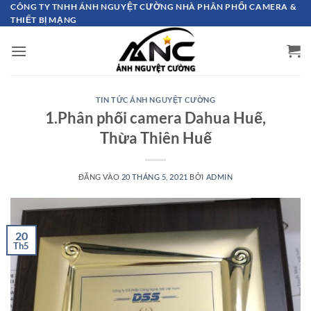
Bỏ
CÔNG TY TNHH ÁNH NGUYỆT CƯỜNG NHÀ PHÂN PHỐI CAMERA &
THIẾT BỊ MẠNG
qua
nội
dung
TIN TỨC ÁNH NGUYỆT CƯỜNG
1.Phân phối camera Dahua Huế,
Thừa Thiên Huế
ĐĂNG VÀO
20 THÁNG 5, 2021
BỞI
ADMIN
20
Th5