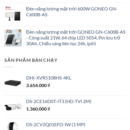
Đèn năng lượng mặt trời 600W GONEO GN-
C600B-AS
Đèn năng lượng mặt trời GONEO GN-C600B-AS
- Công suất 21W, 64 chip LED 5054, Pin lưu trữ
30Ah, Chiếu sáng liên tục 24h, ip65
SẢN PHẨM BÁN CHẠY
DHI-XVR5108HS-4KL
3.654.000
₫
DS-2CE16D0T-IT3 (HD-TVI 2M)
1.360.000
₫
DS-2CV2Q01EFD-IW (1 MP)