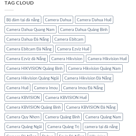
TAG CLOUD
SPEAKER
bước
MONITOR
cài
HIKVISION
đặt
cấu
hình
Bộ đàm tại đà nẵng
Camera Dahua
Camera Dahua Huế
camera
IP
Camera Dahua Quang Nam
Camera Dahua Quảng Bình
Hikvision
vào
đầu
Camera Dahua Đà Nẵng
Camera Ebitcam
ghi
Camera Ebitcam Đà Nẵng
Camera Ezviz Huế
Camera Ezviz đà Nẵng
Camera Hikvision
Camera Hikvision Huế
Camera HIKVISION Quảng Bình
Camera Hikvision Quảng Nam
Camera Hikvision Quảng Ngãi
Camera Hikvision Đà Nẵng
Camera Huế
Camera Imou
Camera Imou Đà Nẵng
Camera KBVISION
Camera KBVISION Huế
Camera KBVISION Quảng Bình
Camera KBVISION Đà Nẵng
Camera Quy Nhơn
Camera Quảng Bình
Camera Quảng Nam
Camera Quảng Ngãi
Camera Quảng Trị
camera tại đà nẵng