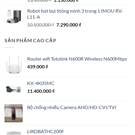
gốc
hiện
Robot hút bụi thông minh 3 trong 1 IMOU RV-
là:
tại
L11-A
1.250.000 ₫.
là:
Giá
Giá
10.500.000
₫
7.290.000
₫
1.150.000 ₫.
gốc
hiện
là:
tại
SẢN PHẨM CAO CẤP
10.500.000 ₫.
là:
7.290.000 ₫.
Router wifi Totolink N600R Wireless N600Mbps
439.000
₫
KX-4K05MC
11.400.000
₫
Bộ chống nhiểu Camera AHD/HD-CVI/TVI
LIRDBATHC200F