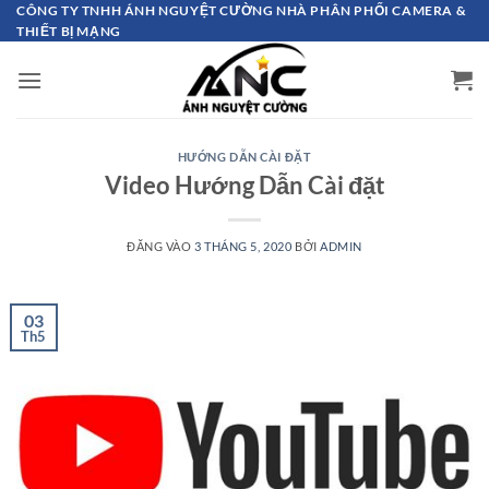
Bỏ
CÔNG TY TNHH ÁNH NGUYỆT CƯỜNG NHÀ PHÂN PHỐI CAMERA &
THIẾT BỊ MẠNG
qua
nội
dung
HƯỚNG DẪN CÀI ĐẶT
Video Hướng Dẫn Cài đặt
ĐĂNG VÀO
3 THÁNG 5, 2020
BỞI
ADMIN
03
Th5