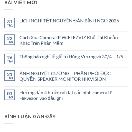
BÀI VIẾT MỚI
LỊCH NGHỈ TẾT NGUYÊN ĐÁN BÍNH NGỌ 2026
31
Th1
Không
có
bình
Cách Xóa Camera IP WIFI EZVIZ Khỏi Tài Khoản
22
luận
ở
Th8
Khác Trên Phần Mềm
LỊCH
Không
NGHỈ
có
TẾT
Thông báo nghỉ lễ giỗ tổ Hùng Vương và 30/4 – 1/5
26
bình
NGUYÊN
luận
ĐÁN
Th4
Không
ở
BÍNH
có
Cách
NGỌ
bình
Xóa
2026
ÁNH NGUYỆT CƯỜNG – PHÂN PHỐI ĐỘC
21
luận
Camera
ở
Th3
QUYỀN SPEAKER MONITOR HIKVISION
IP
Thông
WIFI
Không
báo
EZVIZ
có
nghỉ
Khỏi
Hướng dẫn 4 bước cài đặt cấu hình camera IP
01
bình
lễ
Tài
luận
giỗ
Th3
Hikvision vào đầu ghi
Khoản
ở
tổ
Khác
ÁNH
Không
Hùng
Trên
NGUYỆT
có
Vương
Phần
CƯỜNG
bình
và
Mềm
BÌNH LUẬN GẦN ĐÂY
–
luận
30/4
PHÂN
ở
–
PHỐI
Hướng
1/5
ĐỘC
dẫn
QUYỀN
4