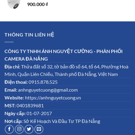
900.000
₫
THÔNG TIN LIÊN HỆ
CÔNG TY TNHH ÁNH NGUYỆT CƯỜNG - PHÂN PHỐI
CAMERA ĐÀ NẴNG
Địa chỉ:
Thửa đất số 32, tờ bản đồ số 64, tổ 64, Phường Hoà
Minh, Quận Liên Chiểu, Thành phố Đà Nẵng, Việt Nam
Điện thoai:
0915.878.525
Email:
anhnguyetcuong@gmail.com
Website:
https://anhnguyetcuong.vn
MST:
0401839681
Ngày cấp:
01-07-2017
Nơi cấp:
Sở Kế Hoạch Và Đầu Tư TP Đà Nẵng