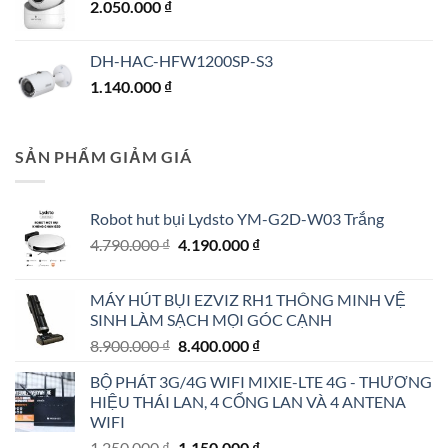
2.050.000
₫
DH-HAC-HFW1200SP-S3
1.140.000
₫
SẢN PHẨM GIẢM GIÁ
Robot hut bụi Lydsto YM-G2D-W03 Trắng
Giá
Giá
4.790.000
₫
4.190.000
₫
gốc
hiện
là:
tại
MÁY HÚT BỤI EZVIZ RH1 THÔNG MINH VỆ
4.790.000 ₫.
là:
SINH LÀM SẠCH MỌI GÓC CẠNH
4.190.000 ₫.
Giá
Giá
8.900.000
₫
8.400.000
₫
gốc
hiện
BỘ PHÁT 3G/4G WIFI MIXIE-LTE 4G - THƯƠNG
là:
tại
HIỆU THÁI LAN, 4 CỔNG LAN VÀ 4 ANTENA
8.900.000 ₫.
là:
WIFI
8.400.000 ₫.
Giá
Giá
1.250.000
₫
1.150.000
₫